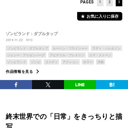
PAGES
1
2
3
お気に入りに保存
ゾンビランド：ダブルタップ
2019.11.22
SYO
ゾンビランド：ダブルタップ
ルーベン・フライシャー
ウディ・ハレルソン
ジェシー・アイゼンバーグ
アビゲイル・ブレスリン
エマ・ストーン
ゾンビランド
ゾンビ
コメディ
アクション
ホラー
洋画
作品情報を見る
終末世界での「日常」をきっちりと描
写