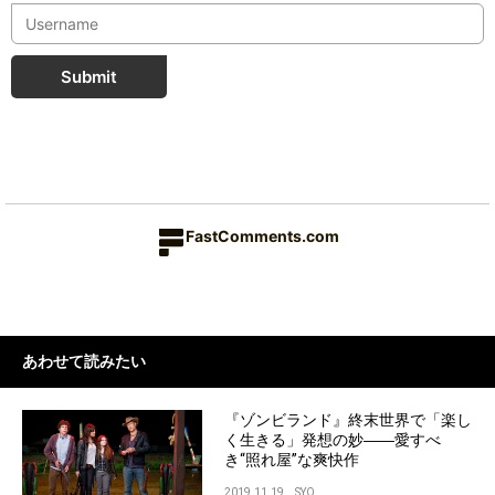
Submit
FastComments.com
あわせて読みたい
『ゾンビランド』終末世界で「楽し
く生きる」発想の妙――愛すべ
き“照れ屋”な爽快作
2019.11.19
SYO