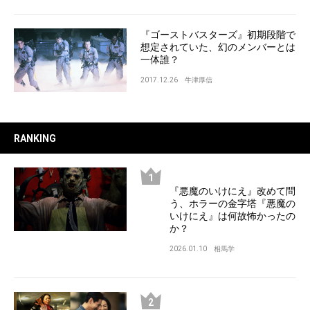
『ゴーストバスターズ』初期段階で
想定されていた、幻のメンバーとは
一体誰？
2017.12.26
牛津厚信
RANKING
『悪魔のいけにえ』改めて問
う、ホラーの金字塔『悪魔の
いけにえ』は何故怖かったの
か？
2026.01.10
相馬学