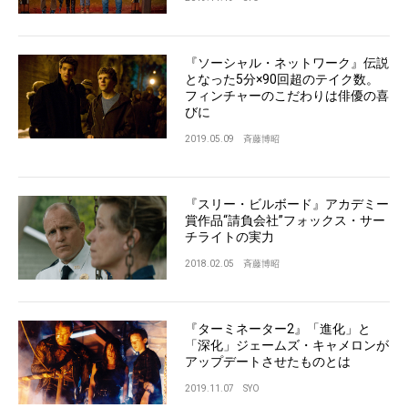
『ソーシャル・ネットワーク』伝説
となった5分×90回超のテイク数。
フィンチャーのこだわりは俳優の喜
びに
2019.05.09
斉藤博昭
『スリー・ビルボード』アカデミー
賞作品“請負会社”フォックス・サー
チライトの実力
2018.02.05
斉藤博昭
『ターミネーター2』「進化」と
「深化」ジェームズ・キャメロンが
アップデートさせたものとは
2019.11.07
SYO