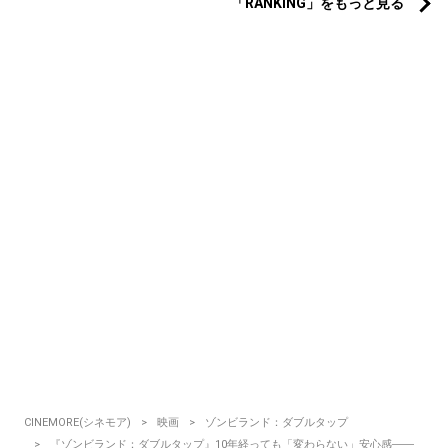
「RANKING」をもっと見る
CINEMORE(シネモア)
映画
ゾンビランド：ダブルタップ
『ゾンビランド：ダブルタップ』10年経っても「変わらない」安心感――