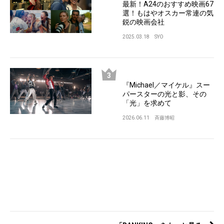
最新！A24のおすすめ映画67
選！もはやオスカー常連の気
鋭の映画会社
2025.03.18
SYO
『Michael／マイケル』スー
パースターの光と影、その
「光」を求めて
2026.06.11
斉藤博昭