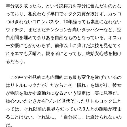
年分歳を取ったら、という説得力を存分に含んだものとな
っており、相変わらず早口でオタク気質が抜けず、カッコ
つけきれないコロンバスや、10年経っても素直になれない
ウィチタ、まだまだテンションが高いタラハシーなど、空
白期間を埋めて余りある自然なものとなっている。オスカ
ー女優にもかかわらず、前作以上に弾けた演技を見せてく
れるエマも天晴れ。観る者にとっても、終始安心感を抱け
るだろう。
この中で外見的にも内面的にも最も変化を遂げているの
はリトルロックだが、だからこそ「慣れ」を嫌がり、彼女
が物語を動かす原動力になるという設定は、実に見事だ。
物心ついたときから“ゾンビ世代”だったリトルロックにと
っては、それ以前の世界を知っている3人との距離が埋ま
ることはない。それ故に、「自分探し」は避けられないの
だ。