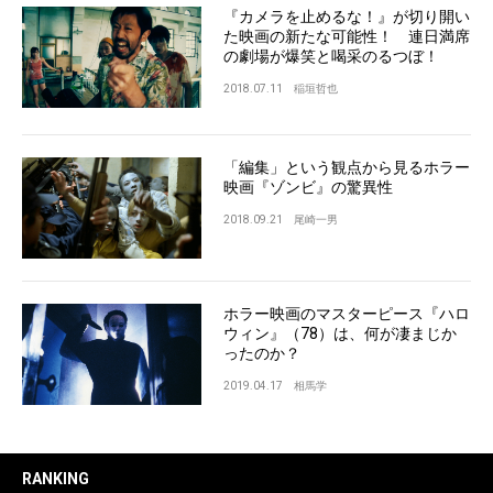
『カメラを止めるな！』が切り開い
た映画の新たな可能性！ 連日満席
の劇場が爆笑と喝采のるつぼ！
2018.07.11
稲垣哲也
「編集」という観点から見るホラー
映画『ゾンビ』の驚異性
2018.09.21
尾崎一男
ホラー映画のマスターピース『ハロ
ウィン』（78）は、何が凄まじか
ったのか？
2019.04.17
相馬学
RANKING