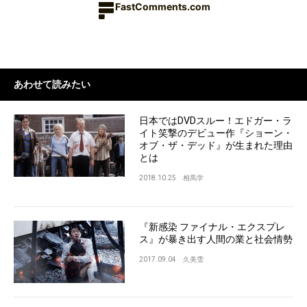
FastComments.com
あわせて読みたい
日本ではDVDスルー！エドガー・ラ
イト笑撃のデビュー作『ショーン・
オブ・ザ・デッド』が生まれた理由
とは
2018.10.25
相馬学
『新感染 ファイナル・エクスプレ
ス』が暴き出す人間の業と社会情勢
2017.09.04
久美雪