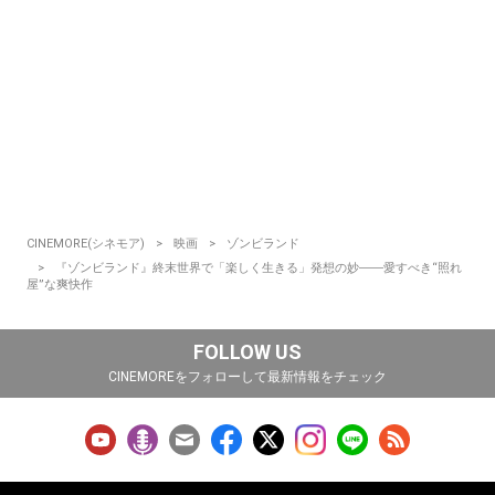
CINEMORE(シネモア)
映画
ゾンビランド
『ゾンビランド』終末世界で「楽しく生きる」発想の妙――愛すべき“照れ
屋”な爽快作
FOLLOW US
CINEMOREをフォローして最新情報をチェック