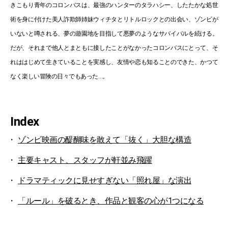
きこもり青年のコロンバスは、最強のハンターのタラハシー、したたかな処世
術を身に付けた美人詐欺師姉妹ウィチタとリトルロックとの出会い、ゾンビが
いないと噂される、夢の遊園地を目指して悪夢のようなサバイバルを続ける。
だが、それまで他人とまともに接したことがなかったコロンバスにとって、そ
れははじめて生きていることを実感し、友情や恋も知ることのできた、かつて
なく楽しい冒険の日々でもあった…。
Index
ゾンビ映画の醍醐味を敢えて「抜く」大胆な構造
主要キャスト、スタッフが軒並み飛躍
ドラマティックに見せすぎない「照れ屋」な演出
「ルール」を破るとき、作品と観客の心が1つになる