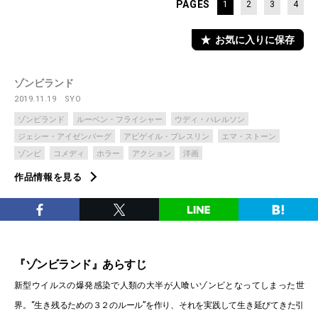
PAGES
1
2
3
4
お気に入りに保存
ゾンビランド
2019.11.19
SYO
ゾンビランド
ルーベン・フライシャー
ウディ・ハレルソン
ジェシー・アイゼンバーグ
アビゲイル・ブレスリン
エマ・ストーン
ゾンビ
コメディ
ホラー
アクション
洋画
作品情報を見る
『ゾンビランド』あらすじ
新型ウイルスの爆発感染で人類の大半が人喰いゾンビとなってしまった世
界。“生き残るための３２のルール”を作り、それを実践して生き延びてきた引