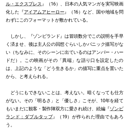
ル・エクスプレス
』（16）、日本の人気マンガを実写映画
化した『
アイアムアヒーロー
』（16）など、国や地域を問
わずにこのフォーマットが敷かれている。
しかし、『ゾンビランド』は冒頭数分でこの説明を手早
く済ませ、後は主人公の回想ぐらいしかパニック描写がな
い（ちなみに、そのシーンに出ているのはアンバー・ハー
ドだ）。この映画がその「異端」な語り口を設定したの
は、上記のような「どう生きるか」の描写に重点を置いた
から、と考えられる。
どうにもできないことは、考えない。暗くなっても仕方
がない。その「明るさ」と「優しさ」こそが、10年を経て
もいまだに観客・製作陣双方に愛され続け、続編『
ゾンビ
ランド：ダブルタップ
』（19）が作られた理由でもあろ
う。