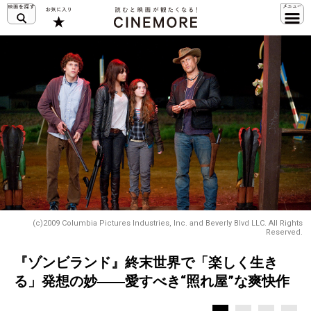
(c)2009 Columbia Pictures Industries, Inc. and Beverly Blvd LLC. All Rights
Reserved.
『ゾンビランド』終末世界で「楽しく生き
る」発想の妙――愛すべき“照れ屋”な爽快作