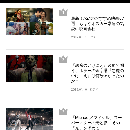
最新！A24のおすすめ映画67
選！もはやオスカー常連の気
鋭の映画会社
2025.03.18
SYO
『悪魔のいけにえ』改めて問
う、ホラーの金字塔『悪魔の
いけにえ』は何故怖かったの
か？
2026.01.10
相馬学
『Michael／マイケル』スー
パースターの光と影、その
「光」を求めて