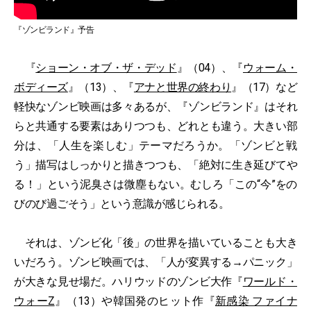
『ゾンビランド』予告
『
ショーン・オブ・ザ・デッド
』（04）、『
ウォーム・
ボディーズ
』（13）、『
アナと世界の終わり
』（17）など
軽快なゾンビ映画は多々あるが、『ゾンビランド』はそれ
らと共通する要素はありつつも、どれとも違う。大きい部
分は、「人生を楽しむ」テーマだろうか。「ゾンビと戦
う」描写はしっかりと描きつつも、「絶対に生き延びてや
る！」という泥臭さは微塵もない。むしろ「この“今”をの
びのび過ごそう」という意識が感じられる。
それは、ゾンビ化「後」の世界を描いていることも大き
いだろう。ゾンビ映画では、「人が変異する→パニック」
が大きな見せ場だ。ハリウッドのゾンビ大作『
ワールド・
ウォーZ
』（13）や韓国発のヒット作『
新感染 ファイナ