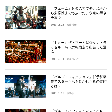
『フェーム』音楽の力で夢と現実か
ら多様性までも描いた、永遠の輝き
を放つ
2019.03.28
斉藤博昭
『トミー』ザ・フーと監督ケン・ラ
ッセル、時代の転換点で出会った運
命
2019.09.14
大森さわこ
『パルプ・フィクション』低予算製
作でスターたちを動かした真の奇跡
とは？
2019.08.22
相馬学
『ブギーナイツ』今だからこそ見る