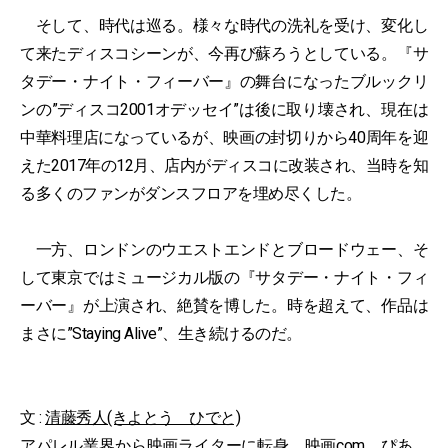
そして、時代は巡る。様々な時代の洗礼を受け、変化し
て来たディスコシーンが、今再び蘇ろうとしている。『サ
タデー・ナイト・フィーバー』の舞台になったブルックリ
ンの”ディスコ2001オデッセイ”は後に取り壊され、現在は
中華料理店になっているが、映画の封切りから40周年を迎
えた2017年の12月、店内がディスコに改装され、当時を知
る多くのファンがダンスフロアを埋め尽くした。
一方、ロンドンのウエストエンドとブロードウェー、そ
して東京ではミュージカル版の『サタデー・ナイト・フィ
ーバー』が上演され、絶賛を博した。時を超えて、作品は
まさに”Staying Alive”、生き続けるのだ。
文 :
清藤秀人(きよとう ひでと)
アパレル業界から映画ライターに転身。映画com、ぴあ、