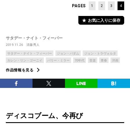
PAGES
1
2
3
4
お気に入りに保存
サタデー・ナイト・フィーバー
2019.11.26
清藤秀人
サタデー・ナイト・フィーバー
ジョン・バダム
ジョン・トラヴォルタ
カレン・リン・ゴーニイ
バリー・ミラー
70年代
音楽
青春
洋画
作品情報を見る
ディスコブーム、今再び