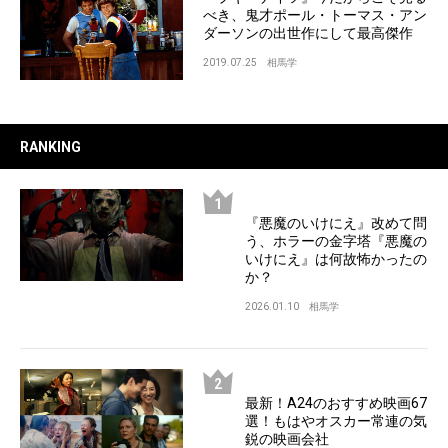
べき、鬼才ポール・トーマス・アン
ダーソンの出世作にして最高傑作
2019.07.25
相馬学
RANKING
『悪魔のいけにえ』改めて問
う、ホラーの金字塔『悪魔の
いけにえ』は何故怖かったの
か？
2026.01.10
相馬学
最新！A24のおすすめ映画67
選！もはやオスカー常連の気
鋭の映画会社