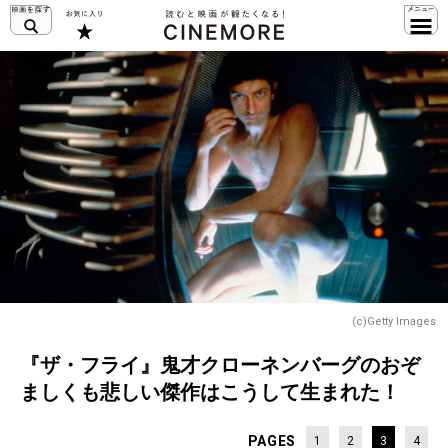
(c)Getty Images
『ザ・フライ』鬼才クローネンバーグのおぞ
ましくも悲しい傑作はこうして生まれた！
PAGES
1
2
3
4