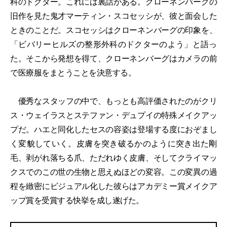
科のドクター。これには裏話がある。クローネンバーグの
旧作を見た鬼才マーティン・スコセッシが、彼と面会した
ときのことだ。スコセッシはクローネンバーグの印象を、
「ビバリーヒルズの整形外科のドクターのよう」と語っ
た。そこから発想を得て、クローネンバーグはカメラの前
で医療服をまとうことを決意する。
優秀なスタッフの中で、もっとも高評価されたのがクリ
ス・ウェイラスとステファン・デュプイの特殊メイクアッ
プだ。ハエと同化したセスの容姿は登場する度におぞまし
く変貌していく。皮膚を突き破るかのように突き出た剛
毛、剥がれ落ちる爪、ただれゆく皮膚、そしてクライマッ
クスでのこの世の生物と思えぬほどの変容。この変異の過
程を緻密にビジュアル化した彼らはアカデミー賞メイクア
ップ賞を受賞する快挙を成し遂げた。