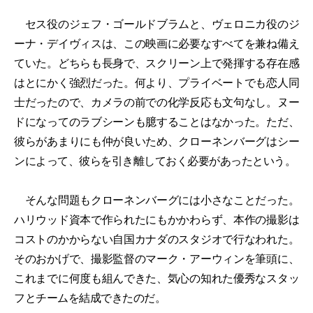
セス役のジェフ・ゴールドブラムと、ヴェロニカ役のジ
ーナ・デイヴィスは、この映画に必要なすべてを兼ね備え
ていた。どちらも長身で、スクリーン上で発揮する存在感
はとにかく強烈だった。何より、プライベートでも恋人同
士だったので、カメラの前での化学反応も文句なし。ヌー
ドになってのラブシーンも臆することはなかった。ただ、
彼らがあまりにも仲が良いため、クローネンバーグはシー
ンによって、彼らを引き離しておく必要があったという。
そんな問題もクローネンバーグには小さなことだった。
ハリウッド資本で作られたにもかかわらず、本作の撮影は
コストのかからない自国カナダのスタジオで行なわれた。
そのおかげで、撮影監督のマーク・アーウィンを筆頭に、
これまでに何度も組んできた、気心の知れた優秀なスタッ
フとチームを結成できたのだ。