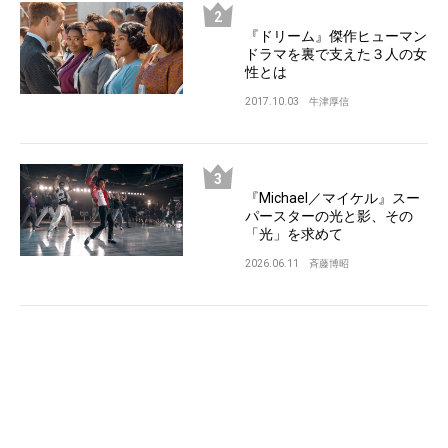
『ドリーム』傑作ヒューマン
ドラマを裏で支えた３人の女
性とは
2017.10.03
牛津厚信
『Michael／マイケル』スー
パースターの光と影、その
「光」を求めて
2026.06.11
斉藤博昭