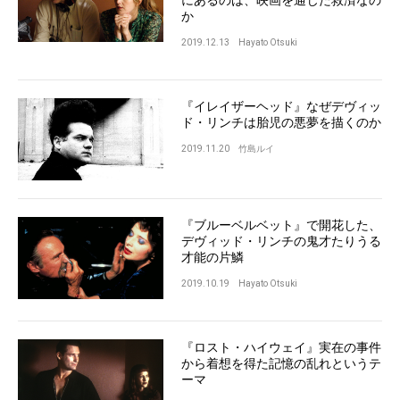
にあるのは、映画を通じた救済なの
か
2019.12.13
Hayato Otsuki
『イレイザーヘッド』なぜデヴィッ
ド・リンチは胎児の悪夢を描くのか
2019.11.20
竹島ルイ
『ブルーベルベット』で開花した、
デヴィッド・リンチの鬼才たりうる
才能の片鱗
2019.10.19
Hayato Otsuki
『ロスト・ハイウェイ』実在の事件
から着想を得た記憶の乱れというテ
ーマ