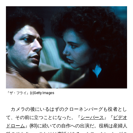
『ザ・フライ』(c)Getty Images
カメラの後にいるはずのクローネンバーグも役者とし
て、その前に立つことになった。『
シーバース
』『
ビデオ
ドローム
』(83)に続いての自作への出演だ。役柄は産婦人