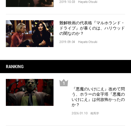
2019.10.03
Hayato Otsuki
難解映画の代表格『マルホランド・
ドライブ』が暴くのは、ハリウッド
の闇なのか？
2019.09.04
Hayato Otsuki
RANKING
『悪魔のいけにえ』改めて問
う、ホラーの金字塔『悪魔の
いけにえ』は何故怖かったの
か？
2026.01.10
相馬学