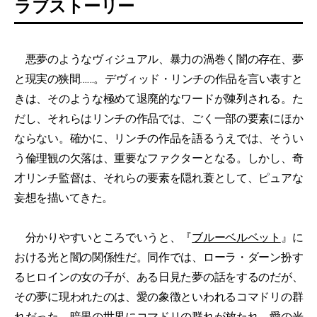
ラブストーリー
悪夢のようなヴィジュアル、暴力の渦巻く闇の存在、夢
と現実の狭間……。デヴィッド・リンチの作品を言い表すと
きは、そのような極めて退廃的なワードが陳列される。た
だし、それらはリンチの作品では、ごく一部の要素にほか
ならない。確かに、リンチの作品を語るうえでは、そうい
う倫理観の欠落は、重要なファクターとなる。しかし、奇
才リンチ監督は、それらの要素を隠れ蓑として、ピュアな
妄想を描いてきた。
分かりやすいところでいうと、『
ブルーベルベット
』に
おける光と闇の関係性だ。同作では、ローラ・ダーン扮す
るヒロインの女の子が、ある日見た夢の話をするのだが、
その夢に現われたのは、愛の象徴といわれるコマドリの群
れだった。暗黒の世界にコマドリの群れが放たれ、愛の光