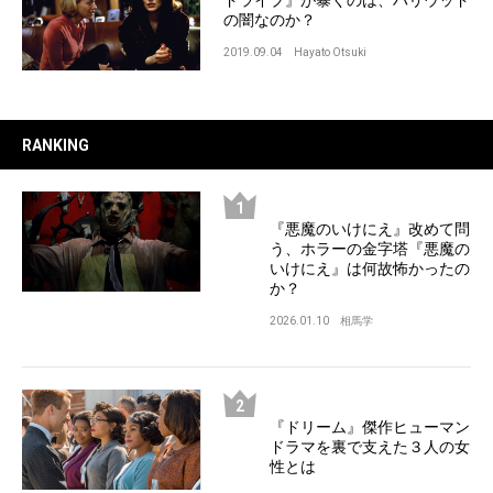
の闇なのか？
2019.09.04
Hayato Otsuki
RANKING
『悪魔のいけにえ』改めて問
う、ホラーの金字塔『悪魔の
いけにえ』は何故怖かったの
か？
2026.01.10
相馬学
『ドリーム』傑作ヒューマン
ドラマを裏で支えた３人の女
性とは