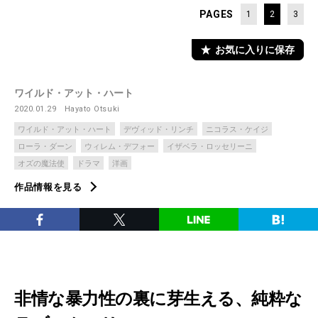
PAGES
1
2
3
お気に入りに保存
ワイルド・アット・ハート
2020.01.29
Hayato Otsuki
ワイルド・アット・ハート
デヴィッド・リンチ
ニコラス・ケイジ
ローラ・ダーン
ウィレム・デフォー
イザベラ・ロッセリーニ
オズの魔法使
ドラマ
洋画
作品情報を見る
非情な暴力性の裏に芽生える、純粋な