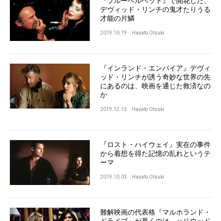
『ブルーベルベット』で開花した、
デヴィッド・リンチの鬼才たりうる
才能の片鱗
2019.10.19
Hayato Otsuki
『インランド・エンパイア』デヴィ
ッド・リンチが誘う奇妙な世界の先
にあるのは、映画を通じた救済なの
か
2019.12.13
Hayato Otsuki
『ロスト・ハイウェイ』実在の事件
から着想を得た記憶の乱れというテ
ーマ
2019.10.03
Hayato Otsuki
難解映画の代表格『マルホランド・
ドライブ』が暴くのは、ハリウッド