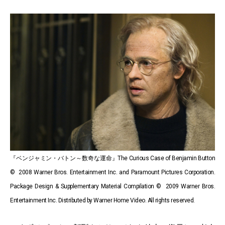
『ベンジャミン・バトン～数奇な運命』The Curious Case of Benjamin Button
© 2008 Warner Bros. Entertainment Inc. and Paramount Pictures Corporation.
Package Design & Supplementary Material Compilation © 2009 Warner Bros.
Entertainment Inc. Distributed by Warner Home Video. All rights reserved.