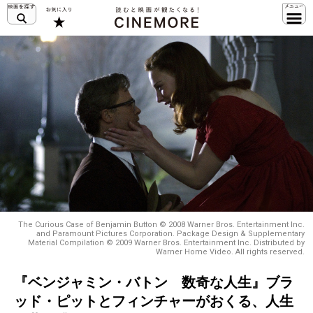
The Curious Case of Benjamin Button © 2008 Warner Bros. Entertainment Inc.
and Paramount Pictures Corporation. Package Design & Supplementary
Material Compilation © 2009 Warner Bros. Entertainment Inc. Distributed by
Warner Home Video. All rights reserved.
『ベンジャミン・バトン 数奇な人生』ブラ
ッド・ピットとフィンチャーがおくる、人生