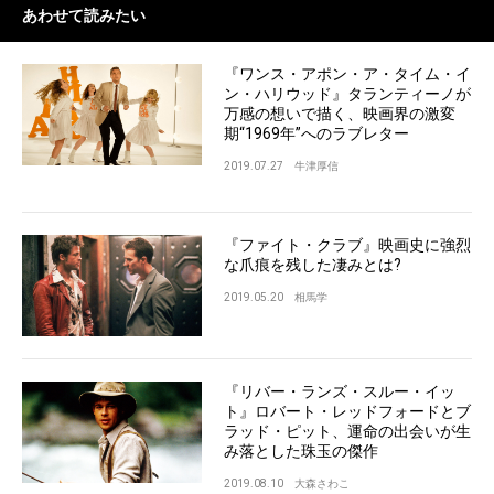
あわせて読みたい
『ワンス・アポン・ア・タイム・イ
ン・ハリウッド』タランティーノが
万感の想いで描く、映画界の激変
期“1969年”へのラブレター
2019.07.27
牛津厚信
『ファイト・クラブ』映画史に強烈
な爪痕を残した凄みとは?
2019.05.20
相馬学
『リバー・ランズ・スルー・イッ
ト』ロバート・レッドフォードとブ
ラッド・ピット、運命の出会いが生
み落とした珠玉の傑作
2019.08.10
大森さわこ