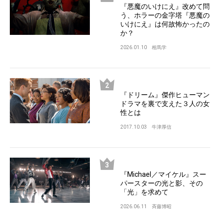
『悪魔のいけにえ』改めて問
う、ホラーの金字塔『悪魔の
いけにえ』は何故怖かったの
か？
2026.01.10
相馬学
『ドリーム』傑作ヒューマン
ドラマを裏で支えた３人の女
性とは
2017.10.03
牛津厚信
『Michael／マイケル』スー
パースターの光と影、その
「光」を求めて
2026.06.11
斉藤博昭