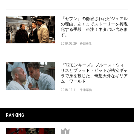
『セブン』の徹底されたビジュアル
の理由、あくまでストーリーを具現
化する手段 ※注！ネタバレ含みま
す。
2018.03.29
香田史生
『12モンキーズ』ブルース・ウィ
リスとブラッド・ピットが格安ギャ
ラで身を投じた、奇想天外なギリア
ム・ワールド
2018.12.11
牛津厚信
RANKING