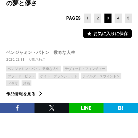
の夢と儚さ
PAGES
1
2
3
4
5
お気に入りに保存
ベンジャミン・バトン 数奇な人生
2020.02.11
大森さわこ
ベンジャミン・バトン 数奇な人生
デヴィッド・フィンチャー
ブラッド・ピット
ケイト・ブランシェット
ティルダ・スウィントン
ドラマ
洋画
作品情報を見る