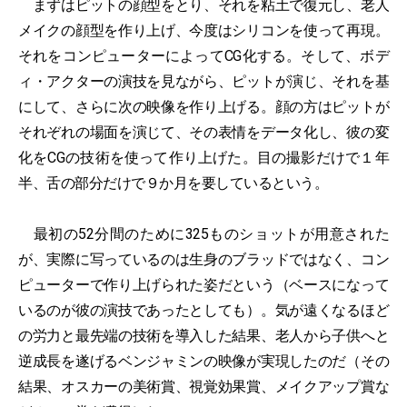
まずはピットの顔型をとり、それを粘土で復元し、老人
メイクの顔型を作り上げ、今度はシリコンを使って再現。
それをコンピューターによってCG化する。そして、ボデ
ィ・アクターの演技を見ながら、ピットが演じ、それを基
にして、さらに次の映像を作り上げる。顔の方はピットが
それぞれの場面を演じて、その表情をデータ化し、彼の変
化をCGの技術を使って作り上げた。目の撮影だけで１年
半、舌の部分だけで９か月を要しているという。
最初の52分間のために325ものショットが用意された
が、実際に写っているのは生身のブラッドではなく、コン
ピューターで作り上げられた姿だという（ベースになって
いるのが彼の演技であったとしても）。気が遠くなるほど
の労力と最先端の技術を導入した結果、老人から子供へと
逆成長を遂げるベンジャミンの映像が実現したのだ（その
結果、オスカーの美術賞、視覚効果賞、メイクアップ賞な