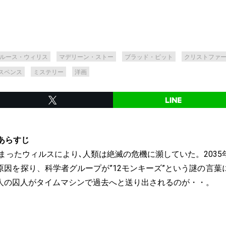
ルース・ウィリス
マデリーン・ストー
ブラッド・ピット
クリストファ
スペンス
ミステリー
洋画
あらすじ
始まったウィルスにより､人類は絶滅の危機に瀕していた。203
原因を探り、科学者グループが”12モンキーズ”という謎の言葉
人の囚人がタイムマシンで過去へと送り出されるのが・・。