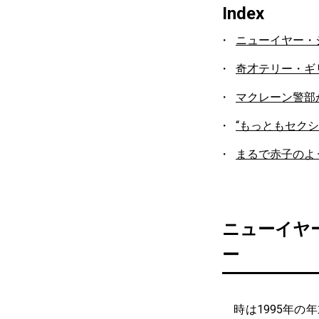
Index
ニューイヤー・
奇才テリー・ギ
マクレーン警部
“もっともセク
まるで赤子のよ
ニューイヤ
ー
時は1995年の