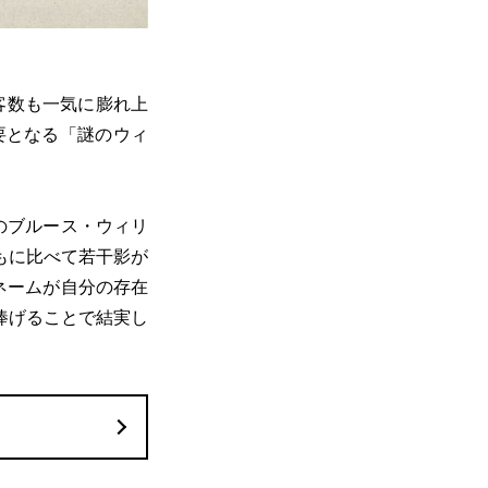
客数も一気に膨れ上
要となる「謎のウィ
。
のブルース・ウィリ
もに比べて若干影が
ネームが自分の存在
捧げることで結実し