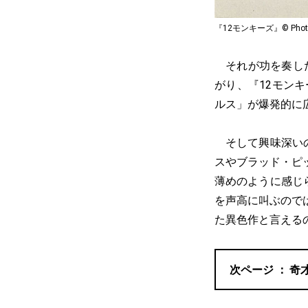
『12モンキーズ』© Photofes
それが功を奏した
がり、『12モン
ルス」が爆発的に
そして興味深いの
スやブラッド・ピ
薄めのように感じ
を声高に叫ぶので
た異色作と言える
奇