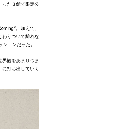
たった３館で限定公
ming.”。加えて、
とわりついて離れな
ッションだった。
世界観をあまりつま
」に打ち出していく