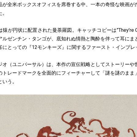
品が全米ボックスオフィスを席巻する中、一本の奇怪な映画が
た。
円状に配置された曼荼羅図。キャッチコピーは”They’re Co
アルゼンチン・タンゴが、底知れぬ情熱と陶酔を伴って耳にま
観客にとっての『12モンキーズ』に関するファースト・インプレ
オ（ユニバーサル）は、本作の宣伝戦略としてストーリーや
のトレードマークを全面的にフィーチャーして「謎を謎のまま
という。