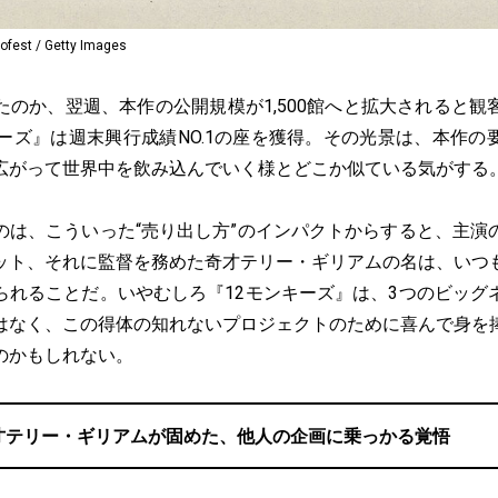
t / Getty Images
のか、翌週、本作の公開規模が1,500館へと拡大されると観
キーズ』は週末興行成績NO.1の座を獲得。その光景は、本作の
広がって世界中を飲み込んでいく様とどこか似ている気がする
は、こういった“売り出し方”のインパクトからすると、主演
ット、それに監督を務めた奇才テリー・ギリアムの名は、いつ
られることだ。いやむしろ『12モンキーズ』は、3つのビッグ
はなく、この得体の知れないプロジェクトのために喜んで身を
のかもしれない。
才テリー・ギリアムが固めた、他人の企画に乗っかる覚悟