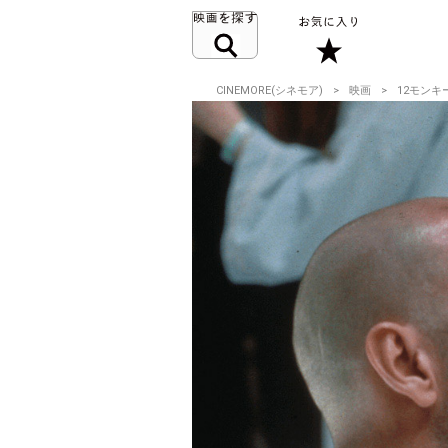
CINEMORE(シネモア)
映画
12モンキ