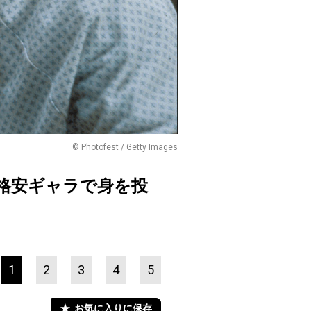
© Photofest / Getty Images
格安ギャラで身を投
1
2
3
4
5
お気に入りに保存