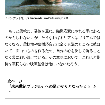
『バンデットQ』(c)Handmade Film Partnership 1981
もっと柔軟に、妥協を重ね、臨機応変にやれる手はある
のかもしれない。が、そうなればギリアムはギリアムでは
なくなる。柔軟性や臨機応変とは全く真逆のところに彼は
いて、面白いものを作るため、自分の心を決して偽ること
なく常に戦い続けている。その意味において、これほど期
待を裏切らない映画監督は他にいないだろう。
『未来世紀ブラジル』への足がかりとなったヒッ
ト