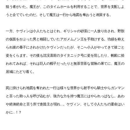
狙う者がいた。魔王が、このタイムホールを利用することで、世界を支配しよ
うと企てていたのだ。そして魔王は一行から地図を奪おうと画策する。
一方、ケヴィンは小人たちとはぐれ、ギリシャの砂漠に一人放り出され、野獣
の仮面をかぶった男と格闘していたアガメムノン王を手助けする。功績を称え
られ彼の養子にされかけたケヴィンだったが、そこへ小人がやってきて彼ごと
姿をくらます。その後も沈没直前のタイタニック号に姿を現したり、帆船に拾
われてみれば、それは巨人の帽子だったりと無茶苦茶な冒険の果てに、魔王の
居城にたどり着く。
罠に掛けられ地図を奪われた一行は様々な世界から射手やら騎士やらガンマン
と言った助っ人を呼び込むが、強力な力を持つ魔王にはやられっぱなし。あわ
や絶体絶命と言う所で創造主が現れ…。ケヴィン、そして小人たちの運命はい
かに…！？