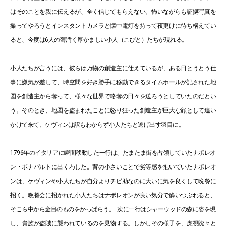
はそのことを親に伝えるが、全く信じてもらえない。怖いながらも証拠写真を
撮ってやろうとインスタントカメラと懐中電灯を持って夜更けに待ち構えてい
ると、今度は6人の薄汚く厚かましい小人（こびと）たちが現れる。
小人たちが言うには、彼らは万物の創造主に仕えているが、ある日とうとう仕
事に嫌気が差して、時空間を好き勝手に移動できるタイムホールが記された地
図を創造主から奪って、様々な世界で略奪の日々を送ろうとしていたのだとい
う。そのとき、地図を盗まれたことに怒り狂った創造主が巨大な顔として追い
かけて来て、ケヴィンは訳もわからず小人たちと逃げ出す羽目に。
1796年のイタリアに瞬間移動した一行は、たまたま街を占領していたナポレオ
ン・ボナパルトに出くわした。背の小さいことで劣等感を抱いていたナポレオ
ンは、ケヴィンや小人たちが自分よりチビ助なのに大いに気を良くして晩餐に
招く。晩餐会に招かれた小人たちはナポレオンが良い気分で酔いつぶれると、
そこら中から金目のものをかっぱらう。 次に一行はシャーウッドの森に姿を現
し、貴族が盗賊に襲われているのを見物する。しかしその様子を、虎視眈々と