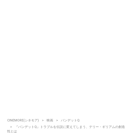
CINEMORE(シネモア)
映画
バンデットQ
『バンデットQ』トラブルを伝説に変えてしまう、テリー・ギリアムの創造
性とは