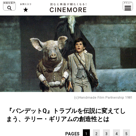
(c)Handmade Film Partnership 1981
『バンデットQ』トラブルを伝説に変えてし
まう、テリー・ギリアムの創造性とは
PAGES
1
2
3
4
5