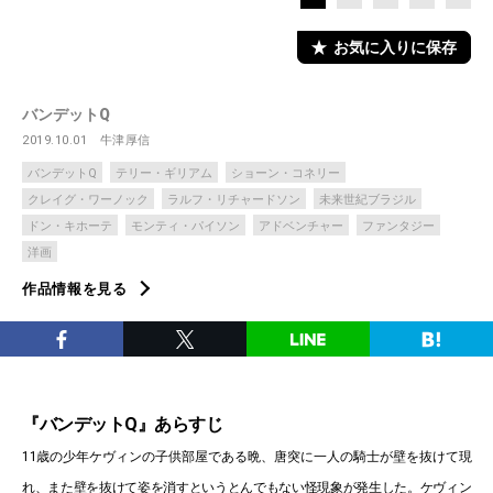
お気に入りに保存
バンデットQ
2019.10.01
牛津厚信
バンデットQ
テリー・ギリアム
ショーン・コネリー
クレイグ・ワーノック
ラルフ・リチャードソン
未来世紀ブラジル
ドン・キホーテ
モンティ・パイソン
アドベンチャー
ファンタジー
洋画
作品情報を見る
『バンデットQ』あらすじ
11歳の少年ケヴィンの子供部屋である晩、唐突に一人の騎士が壁を抜けて現
れ、また壁を抜けて姿を消すというとんでもない怪現象が発生した。ケヴィン