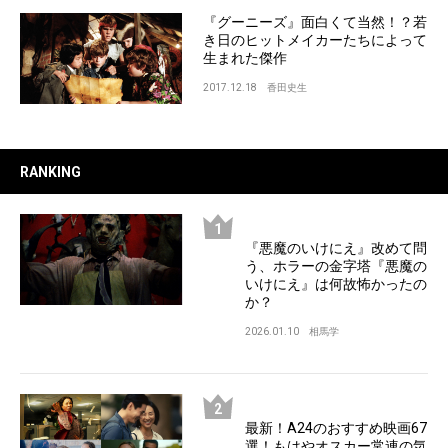
『グーニーズ』面白くて当然！？若
き日のヒットメイカーたちによって
生まれた傑作
2017.12.18
香田史生
RANKING
『悪魔のいけにえ』改めて問
う、ホラーの金字塔『悪魔の
いけにえ』は何故怖かったの
か？
2026.01.10
相馬学
最新！A24のおすすめ映画67
選！もはやオスカー常連の気