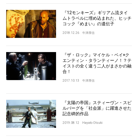
『12モンキーズ』ギリアム流タイ
ムトラベルに埋め込まれた、ヒッチ
コック『めまい』の遺伝子
2018.12.26
牛津厚信
『ザ・ロック』マイケル・ベイ×ク
エンティン・タランティーノ！？テ
イストの全く違う二人がまさかの融
合！
2017.10.13
牛津厚信
『太陽の帝国』スティーヴン・スピ
ルバーグを「社会派」に躍進させた
記念碑的作品
2019.08.12
Hayato Otsuki