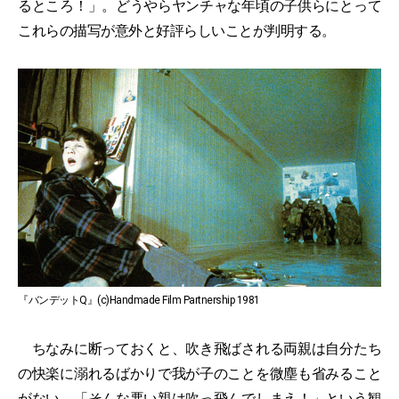
るところ！」。どうやらヤンチャな年頃の子供らにとって
これらの描写が意外と好評らしいことが判明する。
『バンデットQ』(c)Handmade Film Partnership 1981
ちなみに断っておくと、吹き飛ばされる両親は自分たち
の快楽に溺れるばかりで我が子のことを微塵も省みること
がない。「そんな悪い親は吹っ飛んでしまえ！」という観