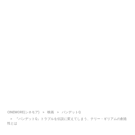
CINEMORE(シネモア)
映画
バンデットQ
『バンデットQ』トラブルを伝説に変えてしまう、テリー・ギリアムの創造
性とは