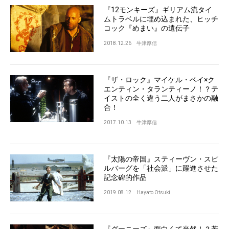
『12モンキーズ』ギリアム流タイ
ムトラベルに埋め込まれた、ヒッチ
コック『めまい』の遺伝子
2018.12.26
牛津厚信
『ザ・ロック』マイケル・ベイ×ク
エンティン・タランティーノ！？テ
イストの全く違う二人がまさかの融
合！
2017.10.13
牛津厚信
『太陽の帝国』スティーヴン・スピ
ルバーグを「社会派」に躍進させた
記念碑的作品
2019.08.12
Hayato Otsuki