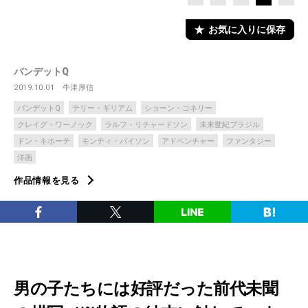
お気に入りに保存
バンデットQ
2019.10.01
牛津厚信
バンデットQ
テリー・ギリアム
ショーン・コネリー
クレイグ・ワーノック
ラルフ・リチャードソン
未来世紀ブラジル
ドン・キホーテ
モンティ・パイソン
アドベンチャー
ファンタジー
洋画
作品情報を見る
男の子たちには好評だった前代未聞