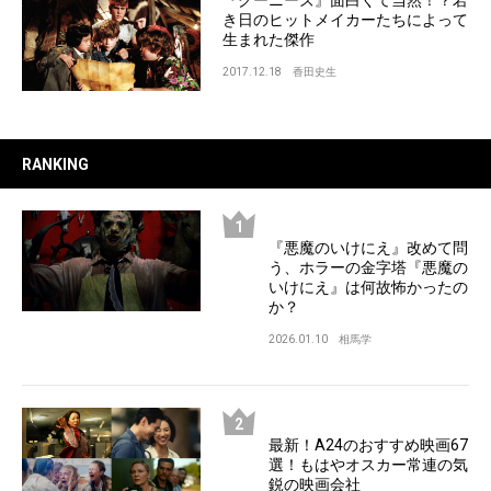
『グーニーズ』面白くて当然！？若
き日のヒットメイカーたちによって
生まれた傑作
2017.12.18
香田史生
RANKING
『悪魔のいけにえ』改めて問
う、ホラーの金字塔『悪魔の
いけにえ』は何故怖かったの
か？
2026.01.10
相馬学
最新！A24のおすすめ映画67
選！もはやオスカー常連の気
鋭の映画会社