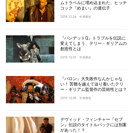
ムトラベルに埋め込まれた、ヒッチ
コック『めまい』の遺伝子
2018.12.26
牛津厚信
『バンデットQ』トラブルを伝説に
変えてしまう、テリー・ギリアムの
創造性とは
2019.10.01
牛津厚信
『バロン』大失敗作なんかじゃな
い！ 苦難を越えて辿り着いたテリ
ー・ギリアム監督作の芸術性とは？
2019.10.09
牛津厚信
デヴィッド・フィンチャー『セブ
ン』伝説のタイトルバックには別案
があった！？