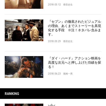
2018.03.12
香田史生
『セブン』の徹底されたビジュアル
の理由、あくまでストーリーを具現
化する手段 ※注！ネタバレ含みま
す。
2018.03.29
香田史生
『ダイ・ハード』アクション映画を
高度な次元へと押し上げた功績を探
る！
2018.06.23
尾崎一男
RANKING