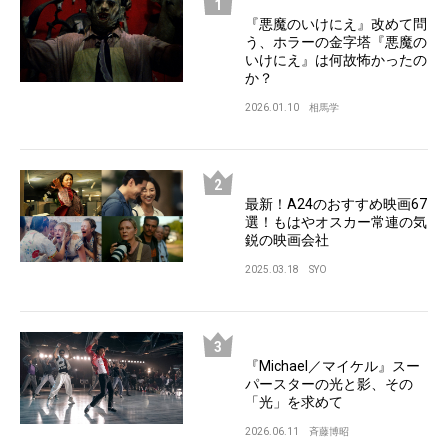
『悪魔のいけにえ』改めて問
う、ホラーの金字塔『悪魔の
いけにえ』は何故怖かったの
か？
2026.01.10
相馬学
最新！A24のおすすめ映画67
選！もはやオスカー常連の気
鋭の映画会社
2025.03.18
SYO
『Michael／マイケル』スー
パースターの光と影、その
「光」を求めて
2026.06.11
斉藤博昭