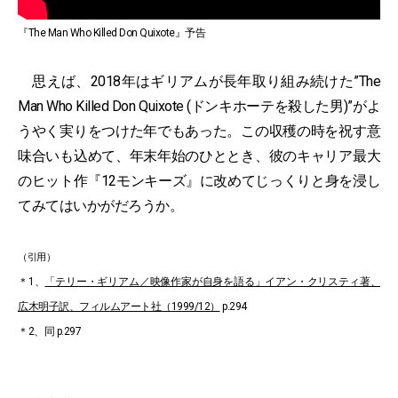
『The Man Who Killed Don Quixote』予告
思えば、2018年はギリアムが長年取り組み続けた”The
Man Who Killed Don Quixote (ドンキホーテを殺した男)”がよ
うやく実りをつけた年でもあった。この収穫の時を祝す意
味合いも込めて、年末年始のひととき、彼のキャリア最大
のヒット作『12モンキーズ』に改めてじっくりと身を浸し
てみてはいかがだろうか。
（引用）
＊1、
「テリー・ギリアム／映像作家が自身を語る」イアン・クリスティ著、
広木明子訳、フィルムアート社（1999/12）
p.294
＊2、同 p.297