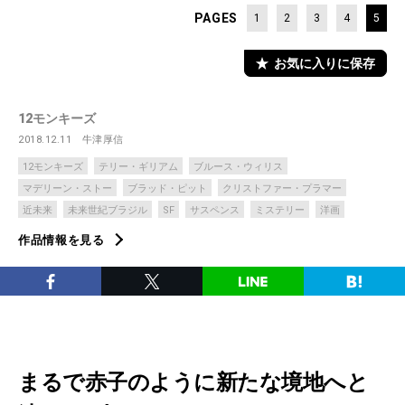
PAGES
1
2
3
4
5
お気に入りに保存
12モンキーズ
2018.12.11
牛津厚信
12モンキーズ
テリー・ギリアム
ブルース・ウィリス
マデリーン・ストー
ブラッド・ピット
クリストファー・プラマー
近未来
未来世紀ブラジル
SF
サスペンス
ミステリー
洋画
作品情報を見る
まるで赤子のように新たな境地へと