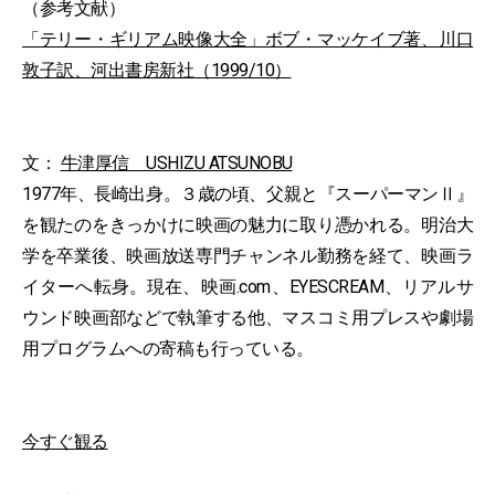
（参考文献）
「テリー・ギリアム映像大全」ボブ・マッケイブ著、川口
敦子訳、河出書房新社（1999/10）
文：
牛津厚信 USHIZU ATSUNOBU
1977年、長崎出身。３歳の頃、父親と『スーパーマンⅡ』
を観たのをきっかけに映画の魅力に取り憑かれる。明治大
学を卒業後、映画放送専門チャンネル勤務を経て、映画ラ
イターへ転身。現在、映画.com、EYESCREAM、リアルサ
ウンド映画部などで執筆する他、マスコミ用プレスや劇場
用プログラムへの寄稿も行っている。
今すぐ観る