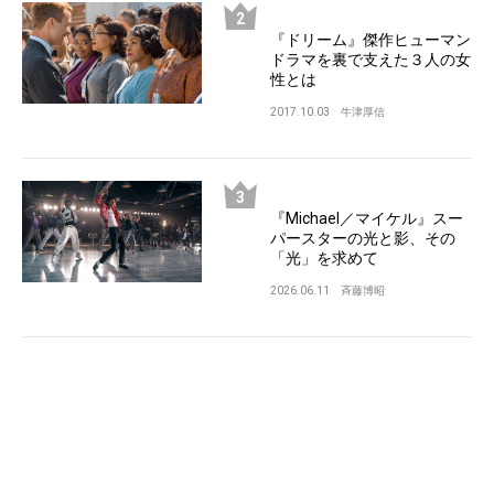
『ドリーム』傑作ヒューマン
ドラマを裏で支えた３人の女
性とは
2017.10.03
牛津厚信
『Michael／マイケル』スー
パースターの光と影、その
「光」を求めて
2026.06.11
斉藤博昭