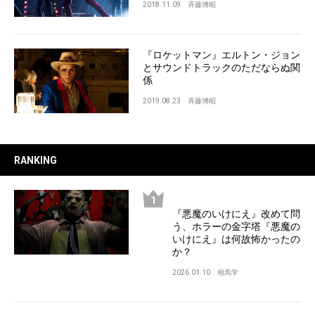
2018.11.09
斉藤博昭
『ロケットマン』エルトン・ジョン
とサウンドトラックのただならぬ関
係
2019.08.23
斉藤博昭
RANKING
『悪魔のいけにえ』改めて問
う、ホラーの金字塔『悪魔の
いけにえ』は何故怖かったの
か？
2026.01.10
相馬学