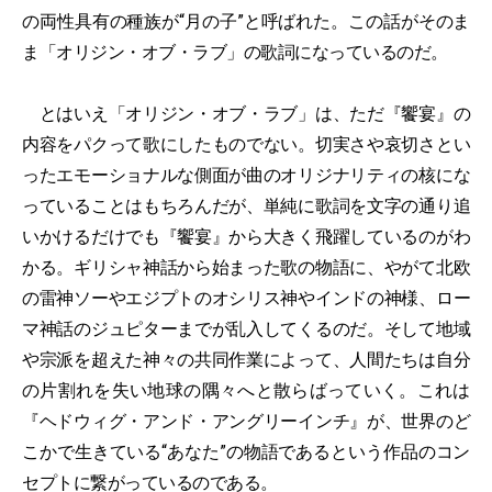
の両性具有の種族が“月の子”と呼ばれた。この話がそのま
ま「オリジン・オブ・ラブ」の歌詞になっているのだ。
とはいえ「オリジン・オブ・ラブ」は、ただ『饗宴』の
内容をパクって歌にしたものでない。切実さや哀切さとい
ったエモーショナルな側面が曲のオリジナリティの核にな
っていることはもちろんだが、単純に歌詞を文字の通り追
いかけるだけでも『饗宴』から大きく飛躍しているのがわ
かる。ギリシャ神話から始まった歌の物語に、やがて北欧
の雷神ソーやエジプトのオシリス神やインドの神様、ロー
マ神話のジュピターまでが乱入してくるのだ。そして地域
や宗派を超えた神々の共同作業によって、人間たちは自分
の片割れを失い地球の隅々へと散らばっていく。これは
『ヘドウィグ・アンド・アングリーインチ』が、世界のど
こかで生きている“あなた”の物語であるという作品のコン
セプトに繋がっているのである。