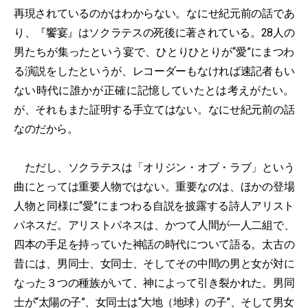
再現されているのかはわからない。なにせ紀元前の話であ
り、『饗宴』はソクラテスの死後に著されている。28人の
男たちが集ったという宴で、ひとりひとりが“愛”にまつわ
る演説をしたというが、レコーダーもなければ速記者もい
ない時代に誰かが正確に記憶していたとは考えがたい。
が、それもまた証明する手立てはない。なにせ紀元前の話
なのだから。
ただし、ソクラテスは「オリジン・オブ・ラブ」という
曲にとっては重要人物ではない。重要なのは、ほかの登場
人物と同様に“愛”にまつわる自説を披露する詩人アリスト
パネスだ。アリストパネスは、かつて人間が一人二組で、
四本の手足を持っていた神話の時代について語る。太古の
昔には、男同士、女同士、そしてその中間の男と女が対に
なった３つの種族がいて、神によって引き裂かれた。男同
士が“太陽の子”、女同士は“大地（地球）の子”、そして男女