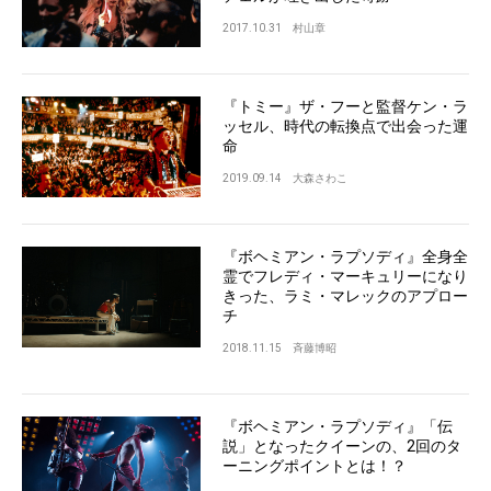
2017.10.31
村山章
『トミー』ザ・フーと監督ケン・ラ
ッセル、時代の転換点で出会った運
命
2019.09.14
大森さわこ
『ボヘミアン・ラプソディ』全身全
霊でフレディ・マーキュリーになり
きった、ラミ・マレックのアプロー
チ
2018.11.15
斉藤博昭
『ボヘミアン・ラプソディ』「伝
説」となったクイーンの、2回のタ
ーニングポイントとは！？