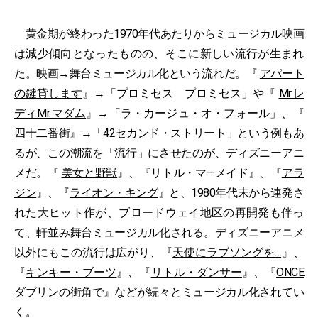
黄金期が終わった1970年代あたりからミュージカル映画
は減少傾向となったものの、そこに新しい流行が生まれ
た。映画→舞台ミュージカル化という流れだ。『
アパート
の鍵貸します
』→「プロミセス プロミセス」や『
Mr.レ
ディMr.マダム
』→「ラ・カージュ・オ・フォール」、『
四十二番街
』→「42セカンド・ストリート」という例もあ
るが、この潮流を「流行」にさせたのが、ディズニーアニ
メだ。『
美女と野獣
』、『リトル・マ—メイド』、『
アラ
ジン
』、『
ライオン・キング
』と、1980年代末から連発さ
れた大ヒット作が、ブロードウェイ地区の再開発も伴っ
て、軒並み舞台ミュージカル化される。ディズニーアニメ
以外にもこの流行は広がり、『
天使にラブソングを…
』、
『
キンキー・ブーツ
』、『
リトル・ダンサー
』、『
ONCE
ダブリンの街角で
』などが続々とミュージカル化されてい
く。