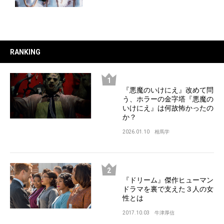
RANKING
『悪魔のいけにえ』改めて問
う、ホラーの金字塔『悪魔の
いけにえ』は何故怖かったの
か？
2026.01.10
相馬学
『ドリーム』傑作ヒューマン
ドラマを裏で支えた３人の女
性とは
2017.10.03
牛津厚信