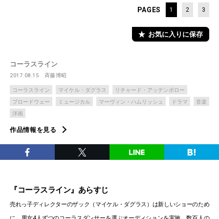
PAGES
1
2
3
お気に入りに保存
コーラスライン
2017.08.15
斉藤博昭
コーラスライン
マイケル・ダグラス
リチャード・アッテンボロー
ブロードウェー
ミュージカル
マーヴィン・ハムリッシュ
ドラマ
音楽
洋画
作品情報を見る
『コーラスライン』あらすじ
売れっ子ディレクターのザック（マイケル・ダグラス）は新しいショーのため
に、男女4人ずつのコーラスダンサーを選ぶオーディションを実施。数百人の