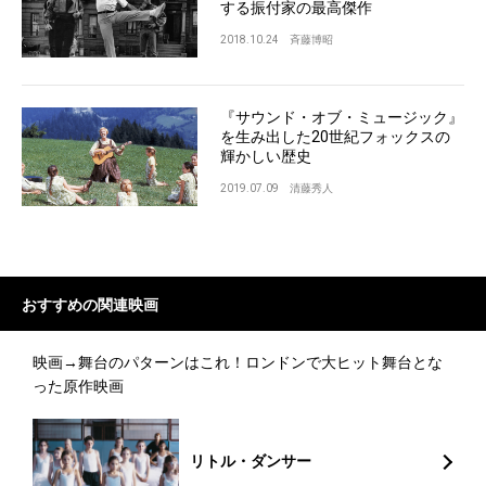
する振付家の最高傑作
2018.10.24
斉藤博昭
『サウンド・オブ・ミュージック』
を生み出した20世紀フォックスの
輝かしい歴史
2019.07.09
清藤秀人
おすすめの
関連映画
映画→舞台のパターンはこれ！ロンドンで大ヒット舞台とな
った原作映画
リトル・ダンサー