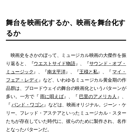
舞台を映画化するか、映画を舞台化す
るか
映画史をさかのぼって、ミュージカル映画の大傑作を振
り返ると、『
ウエストサイド物語
』、『
サウンド・オブ・
ミュージック
』、『
南太平洋
』、『
王様と私
』、『
マイ・
フェア・レディ
』など、いわゆるミュージカル黄金期の作
品群は、ブロードウェイの舞台の映画化というパターンが
多い。一方で『
雨に唄えば
』、『
巴里のアメリカ人
』、
『
バンド・ワゴン
』などは、映画オリジナル。ジーン・ケ
リー、フレッド・アステアといったミュージカル・スター
たちが存在していた時代に、彼らのために製作され、名作
となったパターンだ。