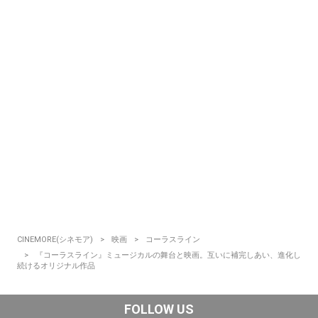
CINEMORE(シネモア)
映画
コーラスライン
『コーラスライン』ミュージカルの舞台と映画。互いに補完しあい、進化し
続けるオリジナル作品
FOLLOW US