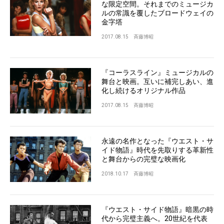
な限定空間。それまでのミュージカ
ルの常識を覆したブロードウェイの
金字塔
2017.08.15
斉藤博昭
『コーラスライン』ミュージカルの
舞台と映画。互いに補完しあい、進
化し続けるオリジナル作品
2017.08.15
斉藤博昭
永遠の名作となった『ウエスト・サ
イド物語』時代を先取りする革新性
と舞台からの完璧な映画化
2018.10.17
斉藤博昭
『ウエスト・サイド物語』暗黒の時
代から完璧主義へ。20世紀を代表