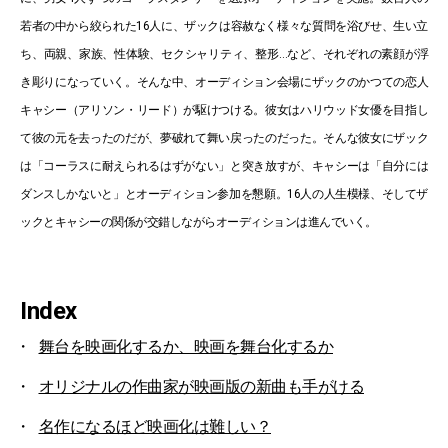
若者の中から絞られた16人に、ザックは容赦なく様々な質問を浴びせ、生い立
ち、両親、家族、性体験、セクシャリティ、整形…など、それぞれの素顔が浮
き彫りになっていく。そんな中、オーディション会場にザックのかつての恋人
キャシー（アリソン・リード）が駆けつける。彼女はハリウッド女優を目指し
て彼の元を去ったのだが、夢破れて舞い戻ったのだった。そんな彼女にザック
は「コーラスに耐えられるはずがない」と突き放すが、キャシーは「自分には
ダンスしかないと」とオーディション参加を懇願。16人の人生模様、そしてザ
ックとキャシーの関係が交錯しながらオーディションは進んでいく。
Index
舞台を映画化するか、映画を舞台化するか
オリジナルの作曲家が映画版の新曲も手がける
名作になるほど映画化は難しい？