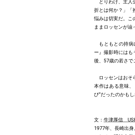
とりわけ、主人公
折とは何か？」「
悩みは切実だ。こ
ままロッセンが辿
もともとの持病に
ー』撮影時にはも
後、57歳の若さ
ロッセンはおそら
本作はある意味、
び”だったのかも
文：
牛津厚信 USHI
1977年、長崎出