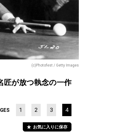
(c)Photofest / Getty Images
名匠が放つ執念の一作
1
2
3
4
GES
お気に入りに保存