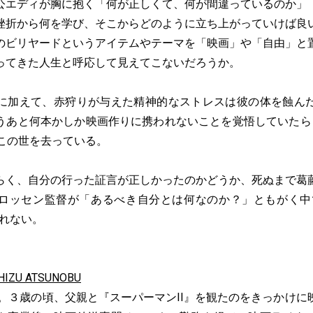
エディが胸に抱く「何が正しくて、何が間違っているのか」
挫折から何を学び、そこからどのように立ち上がっていけば良
のビリヤードというアイテムやテーマを「映画」や「自由」と
ってきた人生と呼応して見えてこないだろうか。
加えて、赤狩りが与えた精神的なストレスは彼の体を蝕ん
うあと何本かしか映画作りに携われないことを覚悟していたら
でこの世を去っている。
く、自分の行った証言が正しかったのかどうか、死ぬまで葛
ロッセン監督が「あるべき自分とは何なのか？」ともがく中
しれない。
ZU ATSUNOBU
身。３歳の頃、父親と『スーパーマンII』を観たのをきっかけ