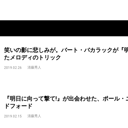
笑いの影に悲しみが。バート・バカラックが『明
たメロディのトリック
清藤秀人
2019.02.26
『明日に向って撃て!』が出会わせた、ポール・
ドフォード
清藤秀人
2019.02.15