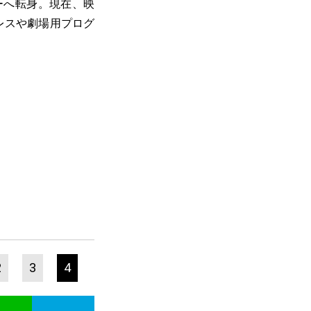
ーへ転身。現在、映
プレスや劇場用プログ
2
3
4