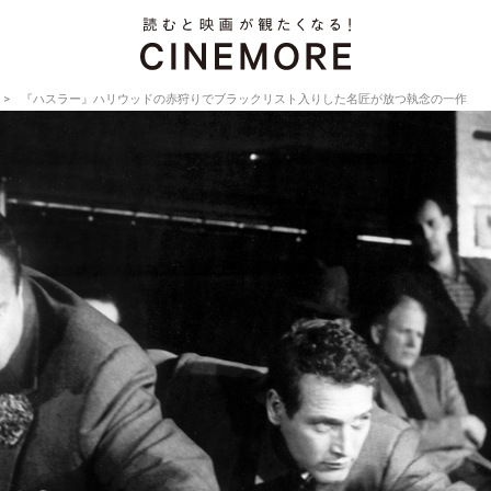
『ハスラー』ハリウッドの赤狩りでブラックリスト入りした名匠が放つ執念の一作