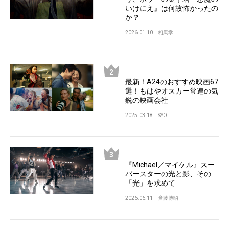
いけにえ』は何故怖かったの
か？
2026.01.10
相馬学
最新！A24のおすすめ映画67
選！もはやオスカー常連の気
鋭の映画会社
2025.03.18
SYO
『Michael／マイケル』スー
パースターの光と影、その
「光」を求めて
2026.06.11
斉藤博昭