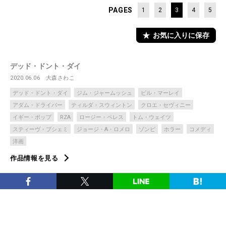
PAGES
1
2
3
4
5
お気に入りに保存
デッド・ドント・ダイ
2020.06.06
大森さわこ
デッド・ドント・ダイ
ジム・ジャームッシュ
ビル・マーレイ
アダム・ドライバー
ティルダ・スウィントン
クロエ・セヴィニー
イギー・ポップ
RZA
ロージー・ペレス
トム・ウェイツ
スティーヴ・ブシェミ
ジョージ・A・ロメロ
ゾンビ
ホラー
コメディ
洋画
作品情報を見る