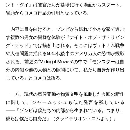
ント・ダイ』は警官たちが墓場に行く場面からスタート。
冒頭からロメロ作品の引用となっている。
内容に目を向けると、ゾンビから逃れて小さな家で過ご
す複数の男女の異様な体験が『ナイト・オブ・ザ・リビン
グ・デッド』では描き出される。そこにはヴェトナム戦争
や人種問題に揺れる60年代後半のアメリカ人の恐怖が投影
される。前述の“Midnight Movies”の中で「モンスターは自
分の内側や他の人物との隙間にいて、私たち自身が作り出
している」とロメロは語る。
一方、現代の気候変動や物質文明を風刺した今回の新作
に関して、ジャームッシュも似た発言を残している
――「ゾンビは僕たちの内部から生まれている。つまり、
彼らは僕たち自身だ」（クライテリオン・コムより）。