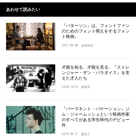
あわせて読みたい
『パターソン』は、フォントファン
のためのフォント萌えをするフォン
ト映画。
2017.09.08
金原由佳
才能を知る、才能を見る、『ストレ
ンジャー・ザン・パラダイス』を支
えた才人たち
2018.10.15
相馬学
『パーマネント・バケーション』ジ
ム・ジャームッシュという映画作家
のすべてがある学生時代のデビュー
作
2019.09.17
森直人