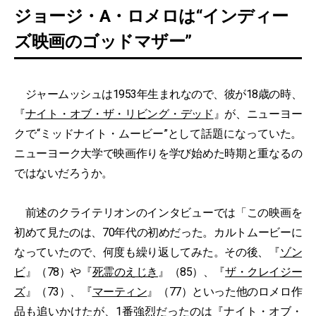
ジョージ・A・ロメロは“インディー
ズ映画のゴッドマザー”
ジャームッシュは1953年生まれなので、彼が18歳の時、
『
ナイト・オブ・ザ・リビング・デッド
』が、ニューヨー
クで“ミッドナイト・ムービー”として話題になっていた。
ニューヨーク大学で映画作りを学び始めた時期と重なるの
ではないだろうか。
前述のクライテリオンのインタビューでは「この映画を
初めて見たのは、70年代の初めだった。カルトムービーに
なっていたので、何度も繰り返してみた。その後、『
ゾン
ビ
』（78）や『
死霊のえじき
』（85）、『
ザ・クレイジー
ズ
』（73）、『
マーティン
』（77）といった他のロメロ作
品も追いかけたが、1番強烈だったのは『ナイト・オブ・