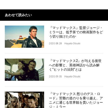
あわせて読みたい
『マッドマックス』監督ジョージ・
ミラーは、低予算での映画製作をど
う切り抜けたのか
2020.08.28
Hayato Otsuki
『マッドマックス2』が与える後世
への影響と、英雄神話から読み解
く“ヒットの法則”とは
2020.09.05
Hayato Otsuki
『マッドマックス 怒りのデス・ロ
ード』苦難の道のりを乗り越え、ア
ニメに通じる世界観を貫いたジョー
ジ・ミラー