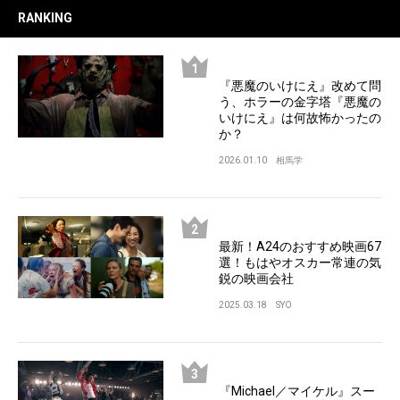
RANKING
『悪魔のいけにえ』改めて問
う、ホラーの金字塔『悪魔の
いけにえ』は何故怖かったの
か？
2026.01.10
相馬学
最新！A24のおすすめ映画67
選！もはやオスカー常連の気
鋭の映画会社
2025.03.18
SYO
『Michael／マイケル』スー