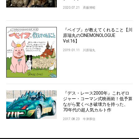
2020.07.21
斉藤博昭
『ベイブ』が教えてくれること【川
原瑞丸のCINEMONOLOGUE
Vol.16】
2019.01.11
川原瑞丸
『デス・レース2000年』これぞロ
ジャー・コーマン式映画術！低予算
ながら驚くべき破壊力を持った、
70年代の超人気カルト作
2017.08.23
牛津厚信