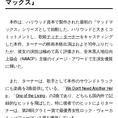
マックス』
本作は、ハリウッド資本で製作された最初の『マッドマ
ックス』シリーズとして始動した。ハリウッドと大きくコ
ミットメントし、歌姫
ティナ・ターナー
をキャスティング
した本作。ターナーの映画本格出演はおよそ10年ぶりだっ
たが、彼女の演技は極めて高く評価され、全米黒人地位向
上協会（NAACP）主催のイメージ・アワードで主演女優賞
に輝いた。
また、ターナーは、歌手として本作のサウンドトラック
にも楽曲を2曲提供している。「
We Don't Need Another Her
o
」「
One of the Living
」の2曲であり、どちらも国内外で記
録的なヒットを飛ばした。特に後者でのヒットによりター
ナーは、第28回グラミー賞で最優秀女性ロック・ヴォーカ
ル・パフォーマンス賞を獲得している。