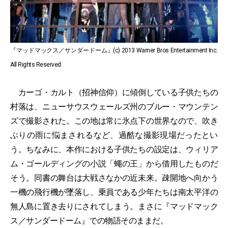
『マッドマックス／サンダードーム』(c) 2013 Warner Bros Entertainment Inc.
All Rights Reserved.
カーゴ・カルト（招神信仰）に傾倒している子供たちの
村落は、ニューサウスウェールズ州のブルー・マウンテン
ズで撮影された。この地は常に氷点下の世界なので、吹き
ぶりの雨に悩まされるなど、過酷な撮影現場だったとい
う。ちなみに、本作における子供たちの設定は、ウィリア
ム・ゴールディングの小説「蠅の王」から借用したものだ
そう。同書の舞台は大戦さなかの近未来。疎開地へ向かう
一機の飛行機が墜落し、乗員である少年たちは南太平洋の
無人島に置き去りにされてしまう。まさに『マッドマック
ス／サンダードーム』での物語そのままだ。