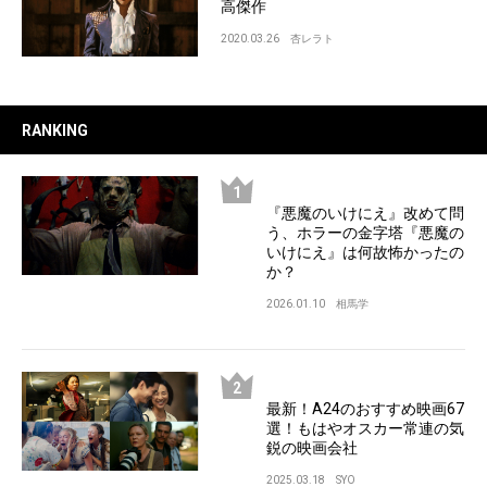
高傑作
2020.03.26
杏レラト
RANKING
『悪魔のいけにえ』改めて問
う、ホラーの金字塔『悪魔の
いけにえ』は何故怖かったの
か？
2026.01.10
相馬学
最新！A24のおすすめ映画67
選！もはやオスカー常連の気
鋭の映画会社
2025.03.18
SYO