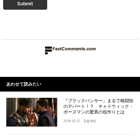
Submit
FastComments.com
あわせて読みたい
『ブラックパンサー』まるで格闘技
のデパート！？ チャドウィック・
ボーズマンの驚異の役作りとは
2018.03.07
斉藤博昭