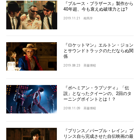
『ブルース・ブラザース』製作から
40年超、今も衰えぬ破壊力とは?
2019.11.21
相馬学
『ロケットマン』エルトン・ジョン
とサウンドトラックのただならぬ関
係
2019.08.23
斉藤博昭
『ボヘミアン・ラプソディ』「伝
説」となったクイーンの、2回のタ
ーニングポイントとは！？
2018.11.09
斉藤博昭
『プリンス／パープル・レイン』プ
リンス自ら完成させた自伝映画の最