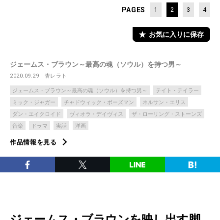
PAGES
1
2
3
4
お気に入りに保存
ジェームス・ブラウン～最高の魂（ソウル）を持つ男～
2020.09.29
杏レラト
ジェームス・ブラウン～最高の魂（ソウル）を持つ男～
テイト・テイラー
ミック・ジャガー
チャドウィック・ボーズマン
ネルサン・エリス
ダン・エイクロイド
ヴィオラ・デイヴィス
ザ・ローリング・ストーンズ
音楽
ドラマ
実話
洋画
作品情報を見る
ジェームス・ブラウンを映し出す脚