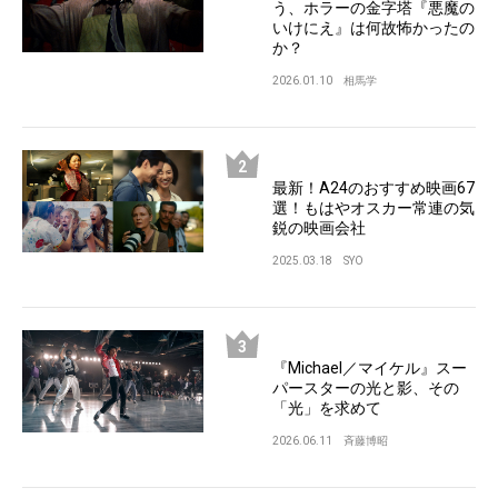
う、ホラーの金字塔『悪魔の
いけにえ』は何故怖かったの
か？
2026.01.10
相馬学
最新！A24のおすすめ映画67
選！もはやオスカー常連の気
鋭の映画会社
2025.03.18
SYO
『Michael／マイケル』スー
パースターの光と影、その
「光」を求めて
2026.06.11
斉藤博昭