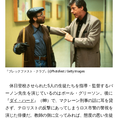
『ブレックファスト・クラブ』(c)Photofest / Getty Images
休日登校させられた5人の生徒たちを指導・監督するバ
ーノン先生を演じているのはポール・グリーソン。後に
『
ダイ・ハード
』（88）で、マクレーン刑事の話に耳を貸
さず、テロリストの反撃にあってしまうロス市警の警視を
演じた俳優だ。教師の側に立ってみれば、態度の悪い生徒