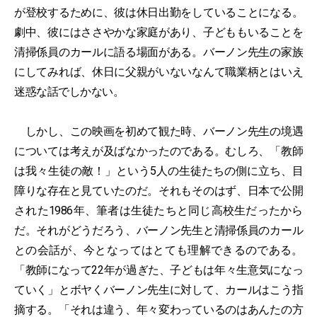
が登校するために、彼は休日出勤をしていることになる。
劇中、彼にはささやかな家庭があり、子どももいることを
清掃係員のカールに語る場面がある。バーノン先生の家族
にしてみれば、休日に父親がいないなんて職業柄とはいえ
迷惑な話でしかない。
しかし、この映画を初めて観た時、バーノン先生の境遇
については考えが及ばなかったのである。むしろ、「教師
は我々生徒の敵！」という5人の生徒たちの側に立ち、目
障りな存在と見ていたのだ。それもそのはず、日本で公開
された1986年、筆者は生徒たちと同じ高校生だったから
だ。それがどうだろう、バーノン先生と清掃係員のカール
との会話が、今となってはとても理解できるのである。
「教師になって22年が過ぎた、子どもは年々生意気になっ
ていく」とボヤくバーノン先生に対して、カールはこう指
摘する。「それは違う、年々変わっているのはあんたの方