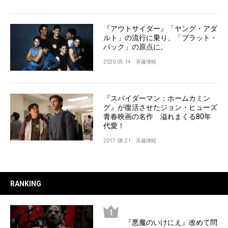
『アウトサイダー』「ヤング・アダ
ルト」の流行に乗り、「ブラット・
パック」の原点に。
2020.05.14
斉藤博昭
『スパイダーマン：ホームカミン
グ』が復活させたジョン・ヒューズ
青春映画の名作 溢れまくる80年
代愛！
2017.08.21
斉藤博昭
RANKING
『悪魔のいけにえ』改めて問