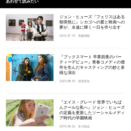
あわせて読みたい
ジョン・ヒューズ『フェリスはある
朝突然に』シカゴへの愛と映画への
夢が、永遠に輝く一日を作り出す
2019.07.19
斉藤博昭
『ブックスマート 卒業前夜のパー
ティーデビュー』青春コメディの傑
作を生んだキャスティングの妙と多
様な演出
2020.08.30
稲垣哲也
『エイス・グレード 世界でいちば
んクールな私へ』ジョン・ヒューズ
の定義を更新したソーシャルメディ
ア時代の学園映画
2019.09.26
常川拓也