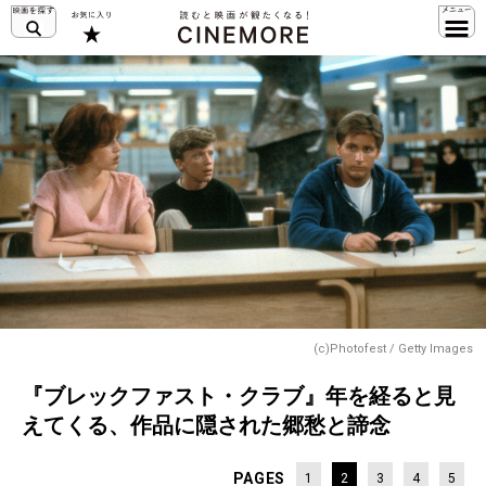
(c)Photofest / Getty Images
『ブレックファスト・クラブ』年を経ると見
えてくる、作品に隠された郷愁と諦念
PAGES
1
2
3
4
5