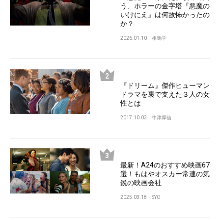
う、ホラーの金字塔『悪魔の
いけにえ』は何故怖かったの
か？
2026.01.10
相馬学
『ドリーム』傑作ヒューマン
ドラマを裏で支えた３人の女
性とは
2017.10.03
牛津厚信
最新！A24のおすすめ映画67
選！もはやオスカー常連の気
鋭の映画会社
2025.03.18
SYO