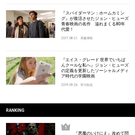
『スパイダーマン：ホームカミン
グ』が復活させたジョン・ヒューズ
青春映画の名作 溢れまくる80年
代愛！
2017.08.21
斉藤博昭
『エイス・グレード 世界でいちば
んクールな私へ』ジョン・ヒューズ
の定義を更新したソーシャルメディ
ア時代の学園映画
2019.09.26
常川拓也
RANKING
『悪魔のいけにえ』改めて問