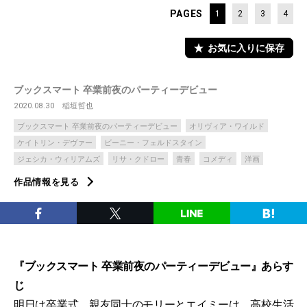
PAGES
1
2
3
4
お気に入りに保存
ブックスマート 卒業前夜のパーティーデビュー
2020.08.30
稲垣哲也
ブックスマート 卒業前夜のパーティーデビュー
オリヴィア・ワイルド
ケイトリン・デヴァー
ビーニー・フェルドスタイン
ジェシカ・ウィリアムズ
リサ・クドロー
青春
コメディ
洋画
作品情報を見る
『ブックスマート 卒業前夜のパーティーデビュー』あらす
じ
明日は卒業式。親友同士のモリーとエイミーは、高校生活