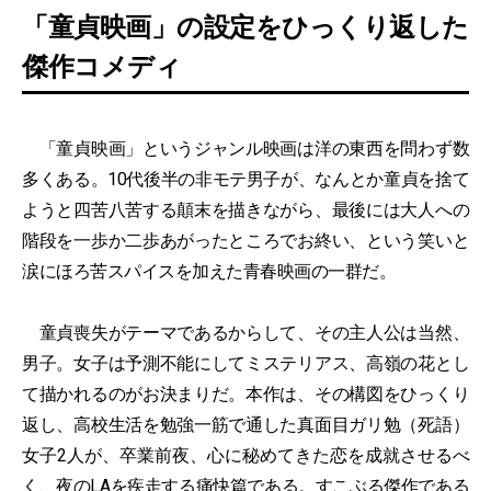
「童貞映画」の設定をひっくり返した
傑作コメディ
「童貞映画」というジャンル映画は洋の東西を問わず数
多くある。10代後半の非モテ男子が、なんとか童貞を捨て
ようと四苦八苦する顛末を描きながら、最後には大人への
階段を一歩か二歩あがったところでお終い、という笑いと
涙にほろ苦スパイスを加えた青春映画の一群だ。
童貞喪失がテーマであるからして、その主人公は当然、
男子。女子は予測不能にしてミステリアス、高嶺の花とし
て描かれるのがお決まりだ。本作は、その構図をひっくり
返し、高校生活を勉強一筋で通した真面目ガリ勉（死語）
女子2人が、卒業前夜、心に秘めてきた恋を成就させるべ
く、夜のLAを疾走する痛快篇である。すこぶる傑作である