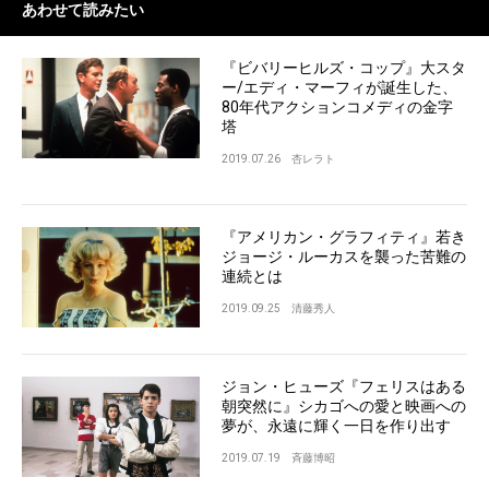
あわせて読みたい
『ビバリーヒルズ・コップ』大スタ
ー/エディ・マーフィが誕生した、
80年代アクションコメディの金字
塔
2019.07.26
杏レラト
『アメリカン・グラフィティ』若き
ジョージ・ルーカスを襲った苦難の
連続とは
2019.09.25
清藤秀人
ジョン・ヒューズ『フェリスはある
朝突然に』シカゴへの愛と映画への
夢が、永遠に輝く一日を作り出す
2019.07.19
斉藤博昭