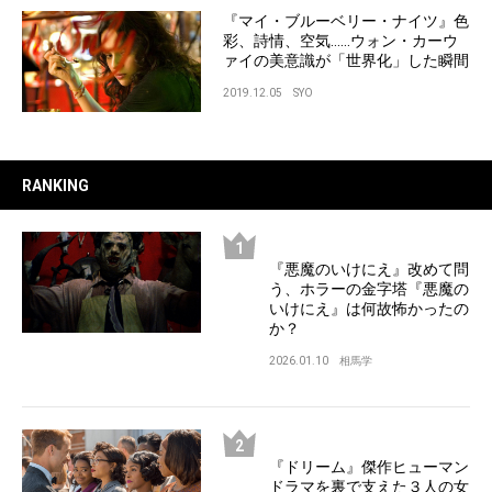
『マイ・ブルーベリー・ナイツ』色
彩、詩情、空気……ウォン・カーウ
ァイの美意識が「世界化」した瞬間
2019.12.05
SYO
RANKING
『悪魔のいけにえ』改めて問
う、ホラーの金字塔『悪魔の
いけにえ』は何故怖かったの
か？
2026.01.10
相馬学
『ドリーム』傑作ヒューマン
ドラマを裏で支えた３人の女