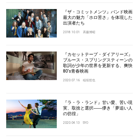
『ザ・コミットメンツ』バンド映画
最大の魅力「ホロ苦さ」を体現した
出演者たち
2018.10.01
斉藤博昭
『カセットテープ・ダイアリーズ』
ブルース・スプリングスティーンの
歌詞が少年の世界を更新する、爽快
80’s青春映画
2020.07.16
稲垣哲也
『ラ・ラ・ランド』甘い愛、苦い現
実、取捨と選択――儚き「夢追い人
の彷徨」
2020.04.13
SYO