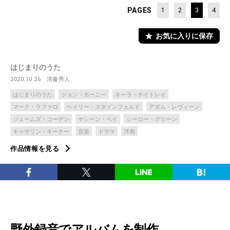
PAGES
1
2
3
4
お気に入りに保存
はじまりのうた
2020.10.26
清藤秀人
はじまりのうた
ジョン・カーニー
キーラ・ナイトレイ
マーク・ラファロ
ヘイリー・スタインフェルド
アダム・レヴィーン
ジェームズ・コーデン
ヤシーン・ベイ
シーロー・グリーン
キャサリン・キーナー
音楽
ドラマ
洋画
作品情報を見る
野外録音でアルバムを制作