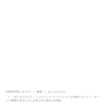
CINEMORE(シネモア)
映画
はじまりのうた
『はじまりのうた』“ミュージック”と”ストリート”が合体したジョン・カー
ニー渾身の1作がしみじみ目と耳に染み入る理由