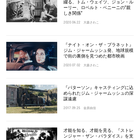
綴る、トム・ウェイツ、ジョン・ル
ーリー、ロベルト・ベニーニの”親
しき関係”
2020.06.22
大森さわこ
『ナイト・オン・ザ・プラネット』
ジム・ジャームッシュ発、地球規模
で街の裏側を見つめた都市映画
2020.07.02
大森さわこ
『パターソン』キャスティングに込
められたジム・ジャームッシュの深
謀遠慮
2017.09.25
金原由佳
才能を知る、才能を見る、『ストレ
ンジャー・ザン・パラダイス』を支