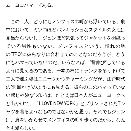
ム・ヨコハマ」である。
この二人、どうにもメンフィスの町から浮いている。劇
中において、ミツコほどパンキッシュなスタイルの女性は
見当たらないし、ジュンほど気張ってジャケットを羽織っ
ている男性もいない。メンフィスという、憧れの地
の“TPO”に彼らなりに合わせてのことなのだろうが、どう
にもハマっていないのだ。いうなれば、“背伸び”している
ように見えるのである。一本の棒にトランクを吊り下げて
二人で運ぶ姿はユニークかつチャーミングだが、江戸時代
の“駕籠かき”のようにも見える。彼らのこのハマっていな
い感じや妙な“ズレ”は、たとえば日本人がニューヨークへ
と出かけて、「I LOVE NEW YORK」とプリントされたTシ
ャツを着るようなものではないかと思う。それでもジュン
は、肩をいからせてメンフィスの町を歩くのだから、なん
とも愛らしい。