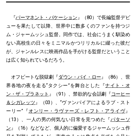
『
パーマネント・バケーション
』（80）で長編監督デビ
ューを果たして以降、世界中に数多くのファンを持つジ
ム・ジャームッシュ監督。同作では、社会にうまく馴染め
ない高校生の日々をミニマルかつリリカルに綴った彼だ
が、ジャンルレスに映画作品を手がける監督だということ
は広く知られているだろう。
オフビートな脱獄劇『
ダウン・バイ・ロー
』（86）、世
界各地の夜を走る“タクシー”を舞台とした『
ナイト・オ
ン・ザ・プラネット
』（91）、禁欲的な会話劇『
コーヒー
＆シガレッツ
』（03）、“ヴァンパイアによるラブ・スト
ーリー”『
オンリー・ラヴァーズ・レフト・アライヴ
』
（13）、一人の男の何気ない日常を見つめた『
パターソ
ン
』（16）などなど、個人的に偏愛するジャームッシュ作