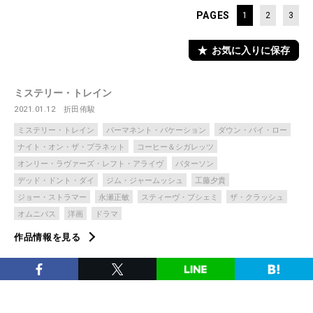
PAGES
1
2
3
お気に入りに保存
ミステリー・トレイン
2021.01.12
折田侑駿
ミステリー・トレイン
パーマネント・バケーション
ダウン・バイ・ロー
ナイト・オン・ザ・プラネット
コーヒー＆シガレッツ
オンリー・ラヴァーズ・レフト・アライヴ
パターソン
デッド・ドント・ダイ
ジム・ジャームッシュ
工藤夕貴
ジョー・ストラマー
永瀬正敏
スティーヴ・ブシェミ
ザ・クラッシュ
オムニバス
洋画
ドラマ
作品情報を見る