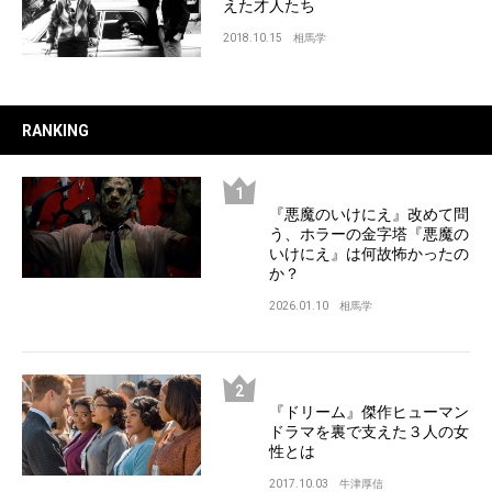
えた才人たち
2018.10.15
相馬学
RANKING
『悪魔のいけにえ』改めて問
う、ホラーの金字塔『悪魔の
いけにえ』は何故怖かったの
か？
2026.01.10
相馬学
『ドリーム』傑作ヒューマン
ドラマを裏で支えた３人の女
性とは
2017.10.03
牛津厚信