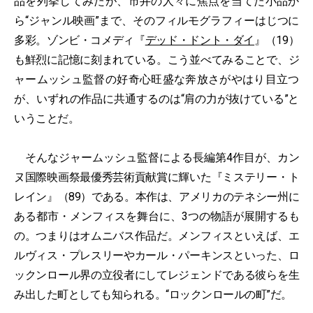
品を列挙してみたが、市井の人々に焦点を当てた小品か
ら“ジャンル映画”まで、そのフィルモグラフィーはじつに
多彩。ゾンビ・コメディ『
デッド・ドント・ダイ
』（19）
も鮮烈に記憶に刻まれている。こう並べてみることで、ジ
ャームッシュ監督の好奇心旺盛な奔放さがやはり目立つ
が、いずれの作品に共通するのは“肩の力が抜けている”と
いうことだ。
そんなジャームッシュ監督による長編第4作目が、カン
ヌ国際映画祭最優秀芸術貢献賞に輝いた『ミステリー・ト
レイン』（89）である。本作は、アメリカのテネシー州に
ある都市・メンフィスを舞台に、3つの物語が展開するも
の。つまりはオムニバス作品だ。メンフィスといえば、エ
ルヴィス・プレスリーやカール・パーキンスといった、ロ
ックンロール界の立役者にしてレジェンドである彼らを生
み出した町としても知られる。“ロックンロールの町”だ。