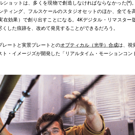
ルショットは、多くを現物で創造しなければならなかった(*)
ンティング、フルスケールのスタジオセットのほか、全てを
実在効果）で創り出すことになる。4Kデジタル・リマスター
尽くした痕跡を、改めて発見することができるだろう。
レートと実景プレートとの
オプティカル（光学）合成
は、視
スト・イメージズが開発した「リアルタイム・モーションコン
。