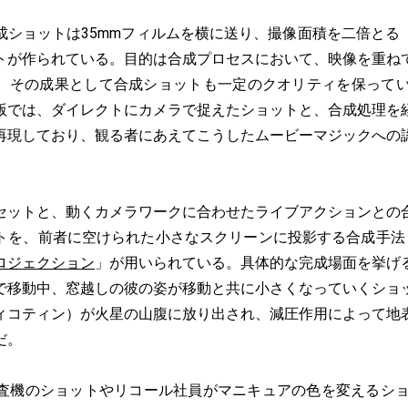
ショットは35mmフィルムを横に送り、撮像面積を二倍とる
トが作られている。目的は合成プロセスにおいて、映像を重ね
、その成果として合成ショットも一定のクオリティを保ってい
版では、ダイレクトにカメラで捉えたショットと、合成処理を
再現しており、観る者にあえてこうしたムービーマジックへの
ットと、動くカメラワークに合わせたライブアクションとの
トを、前者に空けられた小さなスクリーンに投影する合成手法
ロジェクション
」が用いられている。具体的な完成場面を挙げ
で移動中、窓越しの彼の姿が移動と共に小さくなっていくショ
ィコティン）が火星の山腹に放り出され、減圧作用によって地
だ。
安検査機のショットやリコール社員がマニキュアの色を変えるショ