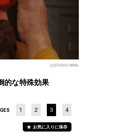
(c)STUDIOCANAL
倒的な特殊効果
1
2
3
4
GES
お気に入りに保存