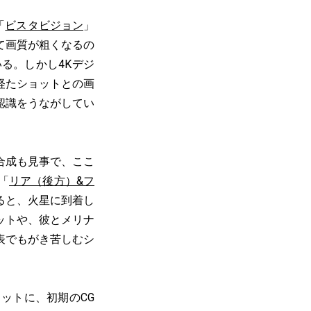
「
ビスタビジョン
」
て画質が粗くなるの
る。しかし4Kデジ
経たショットとの画
認識をうながしてい
合成も見事で、ここ
「
リア（後方）&フ
ると、火星に到着し
ットや、彼とメリナ
表でもがき苦しむシ
ットに、初期のCG