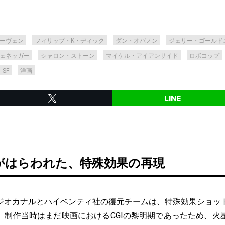
ーヴェン
フィリップ・K・ディック
ダン・オバノン
ジェリー・ゴールド
ェネッガー
シャロン・ストーン
マイケル・アイアンサイド
ロボコップ
SF
洋画
がはらわれた、特殊効果の再現
オカナルとハイベンティ社の復元チームは、特殊効果ショッ
。制作当時はまだ映画におけるCGIの黎明期であったため、火