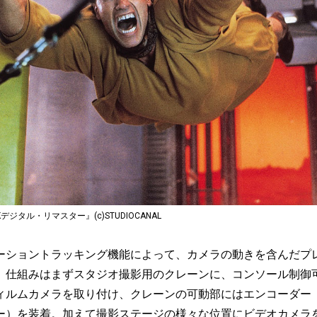
Kデジタル・リマスター』
(c)STUDIOCANAL
ショントラッキング機能によって、カメラの動きを含んだプ
。仕組みはまずスタジオ撮影用のクレーンに、コンソール制御
ィルムカメラを取り付け、クレーンの可動部にはエンコーダー
ー）を装着。加えて撮影ステージの様々な位置にビデオカメラ