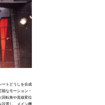
レートどうしを合成
可能なモーション・
（回転角や直線変位
を設置し、メイン機