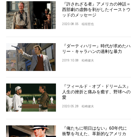
『許されざる者』アメリカの神話＝
西部劇の虚飾を剥がしたイーストウ
ッドのメッセージ
2020.08.05
稲垣哲也
『ダーティハリー』時代が求めたハ
リー・キャラハンの過剰な暴力
2019.10.08
松崎健夫
『フィールド・オブ・ドリームス』
人生の挫折と痛みを癒す、野球への
愛
2020.05.28
松崎健夫
『俺たちに明日はない』60年代に
衝撃を与えた、革新的なアメリカ