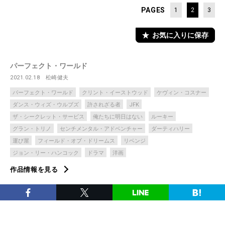
PAGES
1
2
3
お気に入りに保存
パーフェクト・ワールド
2021.02.18
松崎健夫
パーフェクト・ワールド
クリント・イーストウッド
ケヴィン・コスナー
ダンス・ウィズ・ウルブズ
許されざる者
JFK
ザ・シークレット・サービス
俺たちに明日はない
ルーキー
グラン・トリノ
センチメンタル・アドベンチャー
ダーティハリー
運び屋
フィールド・オブ・ドリームス
リベンジ
ジョン・リー・ハンコック
ドラマ
洋画
作品情報を見る