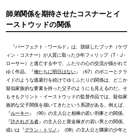
師弟関係を期待させたコスナーとイ
ーストウッドの関係
『パーフェクト・ワールド』は、脱獄したブッチ（ケヴ
ィン・コスナー）が人質に取った少年フィリップ（T・J・
ローサー）と逃亡する中で、ふたりの心の交流が描かれて
ゆく作品。『
俺たちに明日はない
』（67）のボニーとクラ
イドのような逃避行を続けてゆくふたりの関係は、どこか
疑似家族的な要素を持った父子のようにも見えるのだ。そ
もそもクリント・イーストウッドの監督作品では、疑似家
族的な父子関係を描いてきたという系譜がある。例えば、
『
ルーキー
』（90）の主人公と相棒の若い刑事との関係、
『
許されざる者
』の主人公と賞金稼ぎの若い男との関係、
或いは『
グラン・トリノ
』（08）の主人公と隣家の少年と