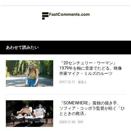
FastComments.com
あわせて読みたい
『20センチュリー・ウーマン』
1979年を軸に音楽でたどる、映像
作家マイク・ミルズのルーツ
2017.12.11
森直人
『SOMEWHERE』孤独の描き手、
ソフィア・コッポラ監督が紡ぐ「ひ
とときの救済」
2020.11.30
SYO