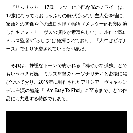
『サムサッカー 17歳、フツーに心配な僕のミライ』は、
17歳になってもおしゃぶりの癖が治らない主人公を軸に、
家族との関係や心の成長を描く物語（メンター的役割を演
じたキアヌ・リーヴスの演技が素晴らしい）。本作で既に
ミルズ監督の“らしさ”は発揮されており、『人生はビギナ
ーズ』でより研磨されていった印象だ。
それは、静謐なトーンで紡がれる「穏やかな孤独」とで
もいうべき質感。ミルズ監督のパーソナリティと密接に結
びついており、2019年に制作されたアリシア・ヴィキャン
デル主演の短編『I Am Easy To Find』に至るまで、どの作
品にも共通する特徴でもある。