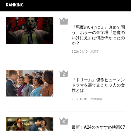
RANKING
『悪魔のいけにえ』改めて問
う、ホラーの金字塔『悪魔の
いけにえ』は何故怖かったの
か？
2026.01.10
相馬学
『ドリーム』傑作ヒューマン
ドラマを裏で支えた３人の女
性とは
2017.10.03
牛津厚信
最新！A24のおすすめ映画67