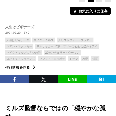
お気に入りに保存
人生はビギナーズ
2021.02.20
SYO
人生はビギナーズ
マイク・ミルズ
クリストファー・プラマー
ユアン・マクレガー
サムサッカー 17歳、フツーに心配な僕のミライ
マイク・ミルズのうつの話
20センチュリー・ウーマン
スパイク・ジョーンズ
ソフィア・コッポラ
ドラマ
恋愛
洋画
作品情報を見る
ミルズ監督ならではの「穏やかな孤