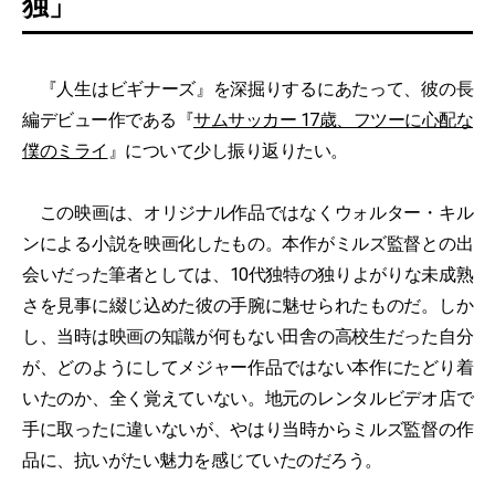
独」
『人生はビギナーズ』を深掘りするにあたって、彼の長
編デビュー作である『
サムサッカー 17歳、フツーに心配な
僕のミライ
』について少し振り返りたい。
この映画は、オリジナル作品ではなくウォルター・キル
ンによる小説を映画化したもの。本作がミルズ監督との出
会いだった筆者としては、10代独特の独りよがりな未成熟
さを見事に綴じ込めた彼の手腕に魅せられたものだ。しか
し、当時は映画の知識が何もない田舎の高校生だった自分
が、どのようにしてメジャー作品ではない本作にたどり着
いたのか、全く覚えていない。地元のレンタルビデオ店で
手に取ったに違いないが、やはり当時からミルズ監督の作
品に、抗いがたい魅力を感じていたのだろう。