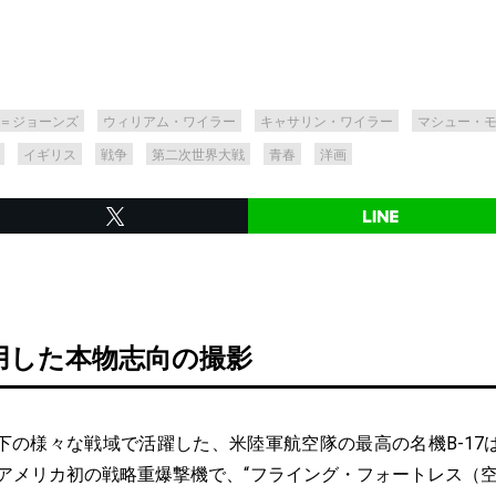
＝ジョーンズ
ウィリアム・ワイラー
キャサリン・ワイラー
マシュー・
イギリス
戦争
第二次世界大戦
青春
洋画
用した本物志向の撮影
の様々な戦域で活躍した、米陸軍航空隊の最高の名機B-17
たアメリカ初の戦略重爆撃機で、“フライング・フォートレス（