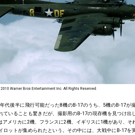
arner Bros Entertainment Inc. All Rights Reserved.
年代後半に飛行可能だった8機のB-17のうち、5機のB-17
れていることも驚きだが、撮影用のB-17の現存機を見つけ出
はアメリカに2機、フランスに2機、イギリスに1機があり、そ
イロットが集められたという。その中には、大戦中にB-17を