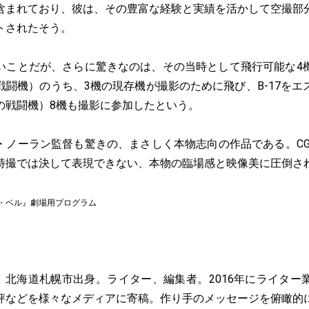
含まれており、彼は、その豊富な経験と実績を活かして空撮部
トされたそう。
ことだが、さらに驚きなのは、その当時として飛行可能な4
戦闘機）のうち、3機の現存機が撮影のために飛び、B-17をエ
の戦闘機）8機も撮影に参加したという。
ノーラン監督も驚きの、まさしく本物志向の作品である。CG
特撮では決して表現できない、本物の臨場感と映像美に圧倒さ
・ベル』劇場用プログラム
れ、北海道札幌市出身。ライター、編集者。2016年にライタ
評などを様々なメディアに寄稿。作り手のメッセージを俯瞰的