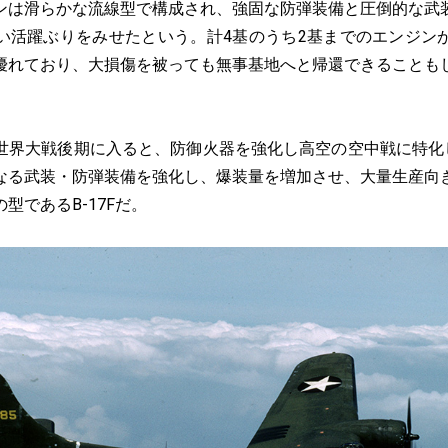
ンは滑らかな流線型で構成され、強固な防弾装備と圧倒的な武
い活躍ぶりをみせたという。計4基のうち2基までのエンジン
優れており、大損傷を被っても無事基地へと帰還できることも
界大戦後期に入ると、防御火器を強化し高空の空中戦に特化した
なる武装・防弾装備を強化し、爆装量を増加させ、大量生産向
型であるB-17Fだ。