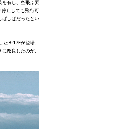
装を有し、空飛ぶ要
が停止しても飛行可
しばしばだったとい
B-17Eが登場。
きに改良したのが、