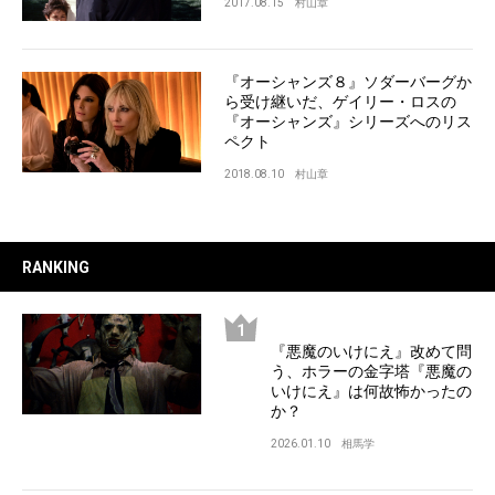
2017.08.15
村山章
『オーシャンズ８』ソダーバーグか
ら受け継いだ、ゲイリー・ロスの
『オーシャンズ』シリーズへのリス
ペクト
2018.08.10
村山章
RANKING
『悪魔のいけにえ』改めて問
う、ホラーの金字塔『悪魔の
いけにえ』は何故怖かったの
か？
2026.01.10
相馬学