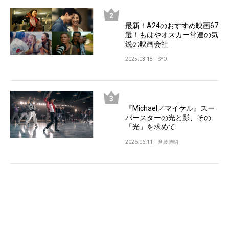
最新！A24のおすすめ映画67
選！もはやオスカー常連の気
鋭の映画会社
2025.03.18
SYO
『Michael／マイケル』スー
パースターの光と影、その
「光」を求めて
2026.06.11
斉藤博昭