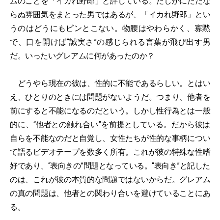
ムのことを「イカれ野郎」と評している。たしかにただな
らぬ雰囲気をまとった男ではあるが、「イカれ野郎」とい
うのはどうにもピンとこない。物腰はやわらかく、寡黙
で、口を開けば“誠実さ”の感じられる言葉が飛び出す男
だ。いったいグレアムに何があったのか？
どうやら現在の彼は、性的に不能であるらしい。とはい
え、ひとりのときには問題がないようだ。つまり、他者を
前にすると不能になるのだという。しかし性行為とは一般
的に、“他者との触れ合い”を前提としている。だから彼は
自らを不能なのだと自覚し、女性たちが性的な事柄につい
て語るビデオテープを数多く所有。これが彼の特殊な性嗜
好であり、“表向きの”問題となっている。“表向き”と記した
のは、これが彼の本質的な問題ではないからだ。グレアム
の真の問題は、他者との関わり合いを避けていることにあ
る。