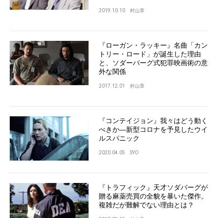
2019.10.10
村山章
『ローガン・ラッキー』名曲「カン
トリー・ロード」が誕生した理由
と、ソダーバーグ式犯罪映画術の意
外な関係
2017.12.01
村山章
『コンテイジョン』我々はどう動く
べきか―新型コロナを予見したウイ
ルスパニック
2020.04.05
SYO
『トラフィック』天才ソダバーグが
贈る麻薬売買の全貌を暴いた傑作。
複雑だが難解でない理由とは？