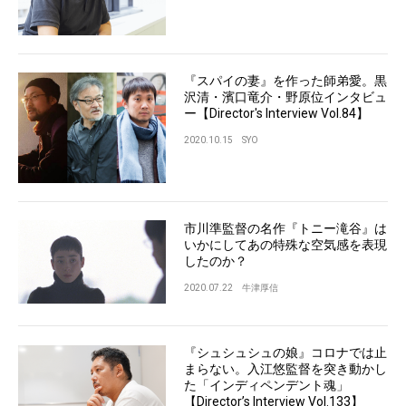
『スパイの妻』を作った師弟愛。黒
沢清・濱口竜介・野原位インタビュ
ー【Director's Interview Vol.84】
2020.10.15
SYO
市川準監督の名作『トニー滝谷』は
いかにしてあの特殊な空気感を表現
したのか？
2020.07.22
牛津厚信
『シュシュシュの娘』コロナでは止
まらない。入江悠監督を突き動かし
た「インディペンデント魂」
【Director’s Interview Vol.133】