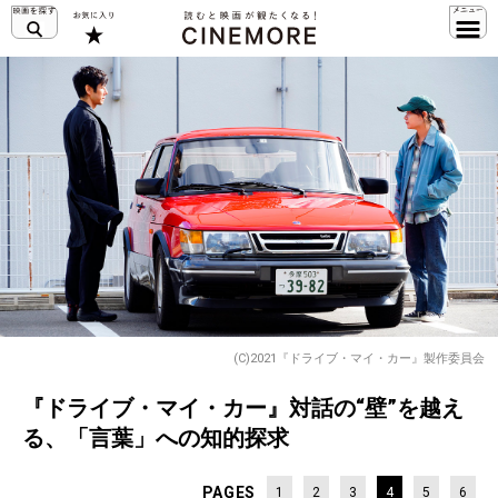
(C)2021『ドライブ・マイ・カー』製作委員会
『ドライブ・マイ・カー』対話の“壁”を越え
る、「言葉」への知的探求
PAGES
1
2
3
4
5
6