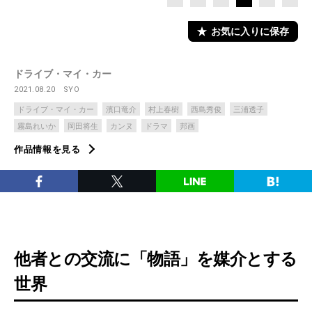
お気に入りに保存
ドライブ・マイ・カー
2021.08.20
SYO
ドライブ・マイ・カー
濱口竜介
村上春樹
西島秀俊
三浦透子
霧島れいか
岡田将生
カンヌ
ドラマ
邦画
作品情報を見る
他者との交流に「物語」を媒介とする
世界