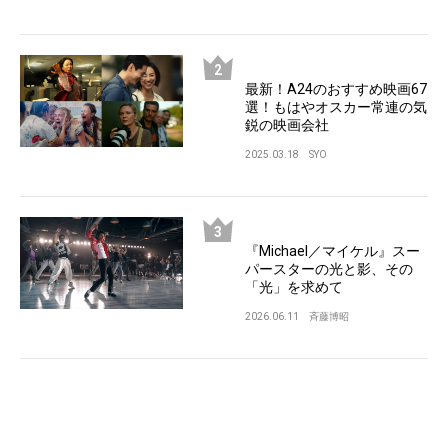
最新！A24のおすすめ映画67
選！もはやオスカー常連の気
鋭の映画会社
2025.03.18
SYO
『Michael／マイケル』スー
パースターの光と影、その
「光」を求めて
2026.06.11
斉藤博昭