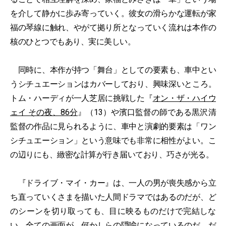
を介して静かに歩み寄っていく。彼女の滑らかな運転が家
福の琴線に触れ、やがて拠り所となっていく流れは本作の
核のひとつでもあり、実に美しい。
同時に、本作が持つ「舞台」としての要素も、車中とい
うシチュエーションはカバーしており、興味深いところ。
トム・ハーディが一人芝居に挑戦した『
オン・ザ・ハイウ
ェイ その夜、86分
』（13）や濱口監督の師である黒沢清
監督の作品に見られるように、車中と演劇的要素は「ワン
シチュエーション」という意味でも非常に相性がよい。こ
の辺りにも、緻密な計算が行き届いており、巧さが光る。
『ドライブ・マイ・カー』は、一人の男が喪失感から立
ち直っていくさまを描いた人間ドラマではあるのだが、ど
のシーンを切り取っても、目に映るものだけで完結しな
い。全ての画面が、何かしらの隠喩になっているのだ。だ