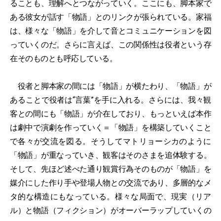
ることも、理解へとつながっていく。ここにも、脚本家で
ある彼女が話す「物語」とのリンクが張られている。家福
は、様々な「物語」を介して音とコミュニケーションを図
っていくのだ。さらに言えば、この関係性は役者という存
在そのものとも呼応している。
役者と脚本家の間には「物語」が横たわり、「物語」が
あることで役者は“言葉”を手に入れる。さらには、我々観
客との間にも「物語」が介在しており、もっといえば本作
は劇中で演劇を作っていく＝「物語」を構築していくこと
で各々が交流を図る。そうしてマトリョーシカのように
「物語」が重なっていき、観客はそのさまを追体験する。
そして、先ほど述べた通り観賞行為そのものが「物語」を
媒介にした作り手や登場人物との交流であり、多層的なメ
タ的な構造にもなっている。様々な局面で、現実（リア
ル）と物語（フィクション）がオーバーラップしていくの