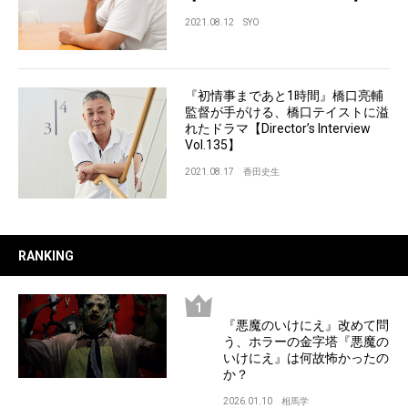
2021.08.12
SYO
『初情事まであと1時間』橋口亮輔
監督が手がける、橋口テイストに溢
れたドラマ【Director’s Interview
Vol.135】
2021.08.17
香田史生
RANKING
『悪魔のいけにえ』改めて問
う、ホラーの金字塔『悪魔の
いけにえ』は何故怖かったの
か？
2026.01.10
相馬学