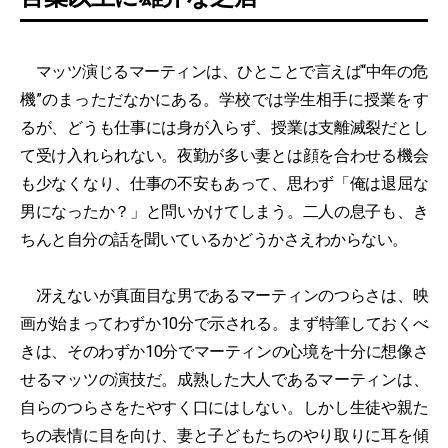
マッツ演じるマーティンは、ひとことで言えば“中年の危
機”のまっただなかにある。学校では学生相手に授業をす
るが、どうも仕事には身が入らず、授業は支離滅裂だとし
て受け入れられない。夜勤が多い妻とは顔を合わせる機会
も少なくなり、仕事の不安もあって、思わず「俺は退屈な
男になったか？」と問いかけてしまう。二人の息子も、き
ちんと自分の話を聞いているかどうかさえわからない。
冴えないが真面目な男であるマーティンのつらさは、映
画が始まってわずか10分で示される。まず特筆しておくべ
きは、そのわずか10分でマーティンの心境を十分に想像さ
せるマッツの演技だ。成熟した大人であるマーティンは、
自らのつらさをたやすく口にはしない。しかし生徒や親た
ちの表情に目を向け、妻と子どもたちのやり取りに耳を傾