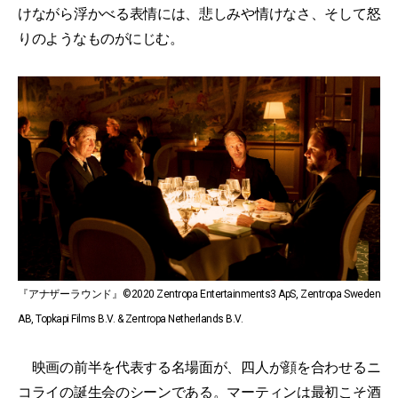
けながら浮かべる表情には、悲しみや情けなさ、そして怒
りのようなものがにじむ。
『アナザーラウンド』©2020 Zentropa Entertainments3 ApS, Zentropa Sweden
AB, Topkapi Films B.V. & Zentropa Netherlands B.V.
映画の前半を代表する名場面が、四人が顔を合わせるニ
コライの誕生会のシーンである。マーティンは最初こそ酒