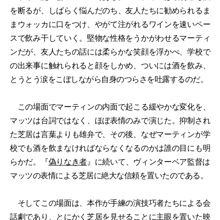
を断るが、しばらく悩んだのち、友人たちに勧められるま
まウォッカに口をつけ、やがて注がれるワインを速いペー
スで飲み干していく。堅物な性格をうかがわせるマーティ
ンだが、友人たちの話には柔らかな笑顔を浮かべ、学校で
の出来事に触れられると顔をしかめ、ついには酒を飲み、
とうとう涙をこぼしながら自身のつらさを吐露するのだ。
この場面でマーティンの内面で起こる緩やかな変化を、
マッツは台詞ではなく、ほぼ表情のみで演じた。抑制され
た芝居は言葉よりも雄弁で、その後、なぜマーティンが学
校でも酒を飲まなければならなくなるのかは誰の目にも明
らかだ。『
偽りなき者
』に続いて、ヴィンターベア監督は
マッツの表情による芝居に絶大な信頼を置いたのである。
そしてこの場面は、本作が手練の演技巧者たちによる会
話劇であり、とにかく芝居を見せることに主眼を置いた映