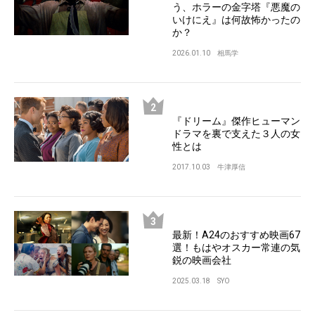
う、ホラーの金字塔『悪魔の
いけにえ』は何故怖かったの
か？
2026.01.10
相馬学
『ドリーム』傑作ヒューマン
ドラマを裏で支えた３人の女
性とは
2017.10.03
牛津厚信
最新！A24のおすすめ映画67
選！もはやオスカー常連の気
鋭の映画会社
2025.03.18
SYO