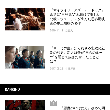
『マイライフ・アズ・ア・ドッグ』
永遠に“再発見”され続けて欲しい、
北欧スウェーデンが生んだ思春期映
画の史上屈指の名作
2019.11.18
森直人
『サーミの血』知られざる北欧の差
別の歴史。新人監督が“自らのルー
ツ”を通じて描きたかったことと
は？
2017.09.26
牛津厚信
RANKING
『悪魔のいけにえ』改めて問