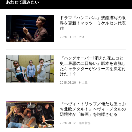
あわせて読みたい
ドラマ『ハンニバル』残酷描写の限
界を更新！マッツ・ミケルセン代表
作
2020.11.19
SYO
『ハングオーバー! 消えた花ムコと
史上最悪の二日酔い』脚本を逸脱し
たキャラクターがシリーズを決定付
けた！？
2018.04.20
村山章
『ヘヴィ・トリップ／俺たち崖っぷ
ち北欧メタル！』ヘヴィ・メタルの
辺境性が「映画」を咆哮させる
2020.01.12
稲垣哲也