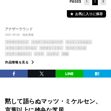
PAGES
1
2
3
お気に入りに保存
アナザーラウンド
2021.09.05
稲垣貴俊
アナザーラウンド
トマス・ヴィンターベア
マッツ・ミケルセン
トマス・ボー・ラーセン
マグヌス・ミラン
ラース・ランゼ
マリア・ボネヴィー
ドラマ
コメディ
洋画
作品情報を見る
黙して語らぬマッツ・ミケルセン、
言葉以上に雄弁な芝居