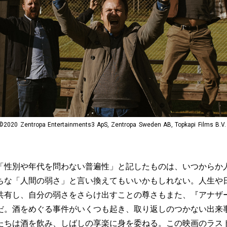
ropa Entertainments3 ApS, Zentropa Sweden AB, Topkapi Films B.V. &
性別や年代を問わない普遍性」と記したものは、いつからか
ちな「人間の弱さ」と言い換えてもいいかもしれない。人生や
共有し、自分の弱さをさらけ出すことの尊さもまた、『アナザ
だ。酒をめぐる事件がいくつも起き、取り返しのつかない出来
たちは酒を飲み、しばしの享楽に身を委ねる。この映画のラス