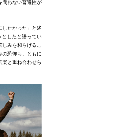
を問わない普遍性が
にしたかった」と述
うとしたと語ってい
苦しみを和らげるこ
存の恐怖も、ともに
苦楽と重ね合わせら