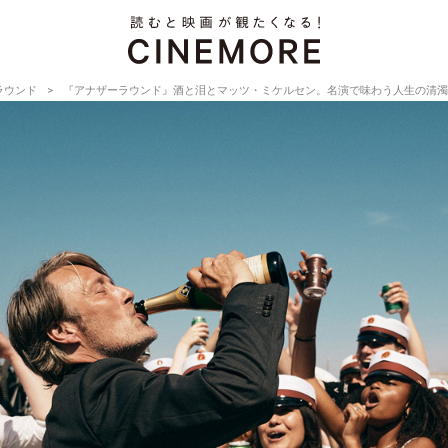
ラウンド
『アナザーラウンド』酒と泪とマッツ・ミケルセン。名演で味わう人生の清濁