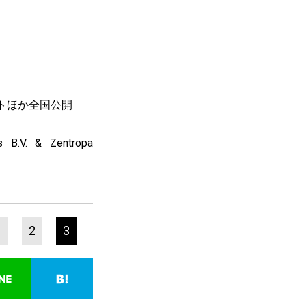
トほか全国公開
s B.V. & Zentropa
1
2
3