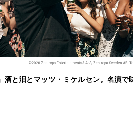
©2020 Zentropa Entertainments3 ApS, Zentropa Sweden AB, To
』酒と泪とマッツ・ミケルセン。名演で