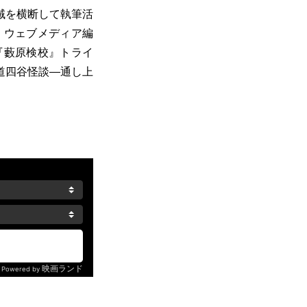
域を横断して執筆活
、ウェブメディア編
『藪原検校』トライ
道四谷怪談―通し上