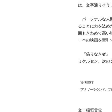
は、文字通りそう
パーソナルな人間
ることに力を込め
回もきわめて高い
一本の映画を牽引
『
偽りなき者
』
ミケルセン、次の
［参考資料］
『アナザーラウンド』プ
文：
稲垣貴俊