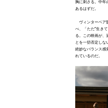
胸に刺さる。中年
あるはずだ。
ヴィンターベア監
べ、「ただ“生き
る。この映画が、
とを一切否定しな
絶妙なバランス感
れているのだ。