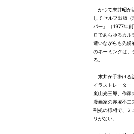
かつて末井昭が活
してセルフ出版（現
パー』（1977年
ロであらゆるカル
遭いながらも先鋭
のネーミングは、
る。
末井が手掛ける誌
イラストレーター
嵐山光三郎、作家
漫画家の赤塚不二
割拠の様相で、ミ
リがない。