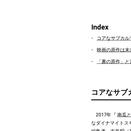
Index
コアなサブカル
映画の原作は末
「裏の原作」と
コアなサブ
2017年『
南瓜
なダイナマイトス