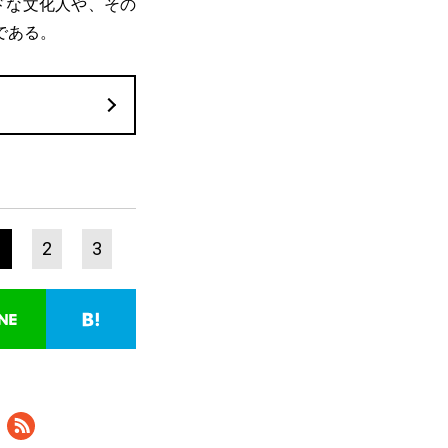
ドな文化人や、その
である。
1
2
3