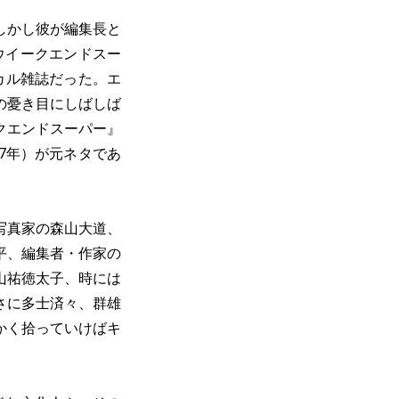
しかし彼が編集長と
『ウイークエンドスー
ブカル雑誌だった。エ
の憂き目にしばしば
クエンドスーパー』
67年）が元ネタであ
写真家の森山大道、
平、編集者・作家の
山祐徳太子、時には
さに多士済々、群雄
かく拾っていけばキ