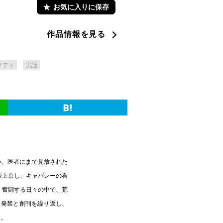
お気に入りに保存
作品情報を見る
メディ
実話
い、医者にまで見放された
後上京し、キャバレーの看
。奮闘する日々の中で、荒
。発禁と創刊を繰り返し、
…。