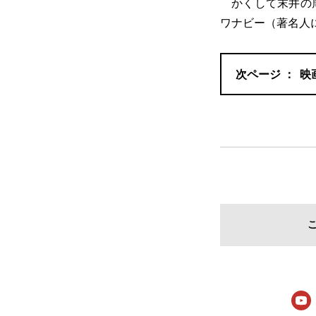
かくして末井の周
ワナビー（著名人
映