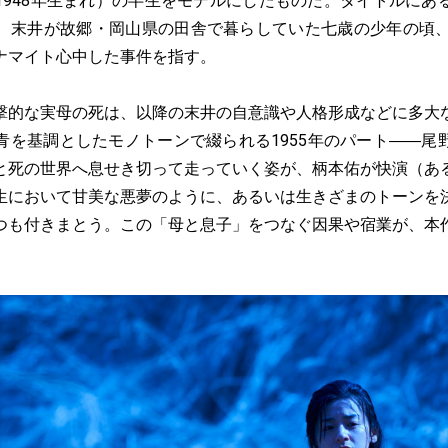
1948年生まれ）の半生をモデルにしたものだ。タイトルにあ
、末井が故郷・岡山県の田舎で暮らしていた七歳の少年の頃、
ナマイト心中した事件を指す。
的な実母の死は、以降の末井の自意識や人格形成などに多大
青を基調としたモノトーンで綴られる1955年のパート――尾
と死の世界へ息せき切って走っていく姿が、柄本佑が快演（あ
生において甘美な悪夢のように、あるいは生きざまのトーンを
つも付きまとう。この「母と息子」をつなぐ因果や宿業が、本