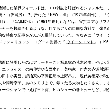
躍した業界フィールドは、エロ雑誌と呼ばれるジャンルだ。
・白夜書房）で手掛けた『NEW self』（1975年創刊）、
創刊）、『写真時代』（1981年創刊）などは、実質コアなサ
チャーを接続させるような、何でもアリの自由な方針で、発禁
的な特集や記事をがんがん展開していった。ちなみに『ウイー
ジャン＝リュック・コダール監督の『
ウイークエンド
』（19
面に登場したのはアラーキーこと写真家の荒木経惟、やはり
・エッセイストの南伸坊や安西水丸、美術家・作家の赤瀬川源
の田中小実昌、評論家の平岡正明や上野昂志、現代美術家の秋
夫や岡崎京子、あのタモリまで、錚々たる大物もたくさん。ま
ュージシャンでいえば三上寛、ヒカシューの巻上公一など、細