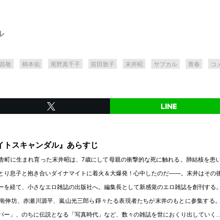
ル
昌敬
柄本佑
尾野真千子
前田敦子
末井昭
サブカル
青春
コ
イトスキャンダル』あらすじ
舎町に生まれ育った末井昭は、7歳にして母親の衝撃的な死に触れる。肺結核を患
とり息子と抱き合いダイナマイトに着火＆大爆発！心中したのだ――。末井はその
ーを経て、小さなエロ雑誌の出版社へ。編集長として新感覚のエロ雑誌を創刊する
南伸坊、赤瀬川源平、嵐山光三郎ら錚々たる表現者たちが末井のもとに参集する
パー」、のちに伝説となる「写真時代」など、数々の雑誌を世におくり出していく