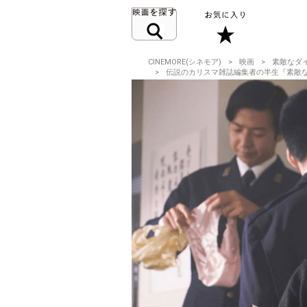
CINEMORE(シネモア)
映画
素敵なダ
伝説のカリスマ雑誌編集者の半生『素敵