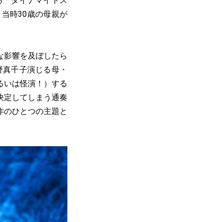
る「ダイナマイトス
当時30歳の母親が
な影響を及ぼしたら
野真千子演じる母・
るいは怪演！）する
決定してしまう通奏
作のひとつの主題と