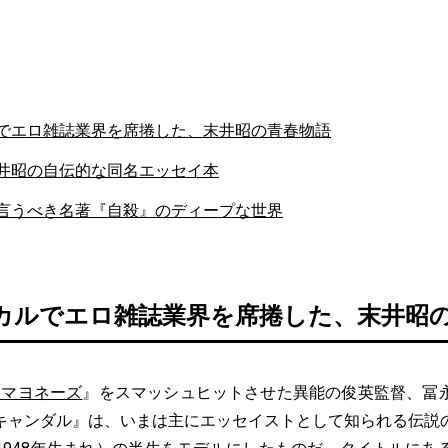
でエロ雑誌業界を席捲した、末井昭の青春物語
井昭の自伝的な同名エッセイ本
言うべき名著『自殺』のディープな世界
カルでエロ雑誌業界を席捲した、末井昭
とマヨネーズ
』をスマッシュヒットさせた異能の俊英監督、冨
キャンダル』は、いまは主にエッセイストとして知られる伝説