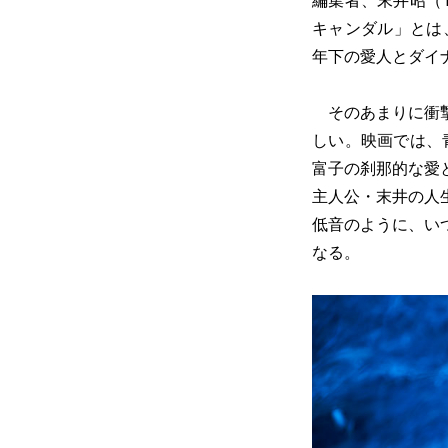
編集者、末井昭（
キャンダル」とは
年下の愛人とダイ
そのあまりに衝撃
しい。映画では、
富子の刹那的な愛
主人公・末井の人
低音のように、い
なる。