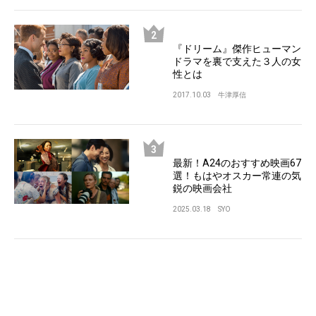
『ドリーム』傑作ヒューマン
ドラマを裏で支えた３人の女
性とは
2017.10.03
牛津厚信
最新！A24のおすすめ映画67
選！もはやオスカー常連の気
鋭の映画会社
2025.03.18
SYO