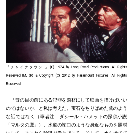
『チャイナタウン 』(C) 1974 by Long Road Productions. All Rights
Reserved.TM, (R) & Copyright (C) 2012 by Paramount Pictures. All Rights
Reserved.
「皆の目の前にある犯罪を題材にして映画を描けばいい
のではないか、と私は考えた。宝石をちりばめた鷹のよう
な話ではなく（筆者注：ダシール・ハメットの探偵小説
「
マルタの鷹
」）、水道の蛇口のような身近なものを題材