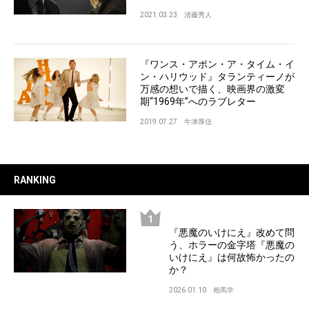
2021.03.23
清藤秀人
『ワンス・アポン・ア・タイム・イ
ン・ハリウッド』タランティーノが
万感の想いで描く、映画界の激変
期“1969年”へのラブレター
2019.07.27
牛津厚信
RANKING
『悪魔のいけにえ』改めて問
う、ホラーの金字塔『悪魔の
いけにえ』は何故怖かったの
か？
2026.01.10
相馬学