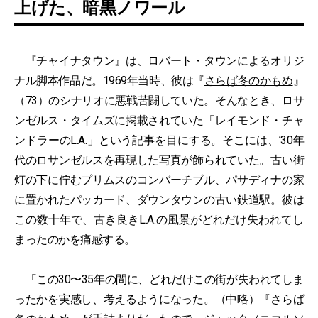
上げた、暗黒ノワール
『チャイナタウン』は、ロバート・タウンによるオリジ
ナル脚本作品だ。1969年当時、彼は『
さらば冬のかもめ
』
（73）のシナリオに悪戦苦闘していた。そんなとき、ロサ
ンゼルス・タイムズに掲載されていた「レイモンド・チャ
ンドラーのL.A.」という記事を目にする。そこには、’30年
代のロサンゼルスを再現した写真が飾られていた。古い街
灯の下に佇むプリムスのコンバーチブル、パサディナの家
に置かれたパッカード、ダウンタウンの古い鉄道駅。彼は
この数十年で、古き良きL.A.の風景がどれだけ失われてし
まったのかを痛感する。
「この30〜35年の間に、どれだけこの街が失われてしま
ったかを実感し、考えるようになった。（中略）『さらば