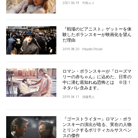
2021.06.19
竹島ルイ
『戦場のピアニスト』ゲットーを体
験したポランスキーが映画化を望ん
だ理由
2019.08.20
Hayato Otsuki
ロマン・ポランスキーが『ローズマ
リーの赤ちゃん』に込めた、日常の
中に潜む底知れぬ恐怖とは ※注！
ネタバレ含みます。
2019.04.11
清藤秀人
『ゴーストライター』ロマン・ポラ
ンスキーの演出が唸る、実在の人物
とリンクするポリティカルサスペン
スの傑作