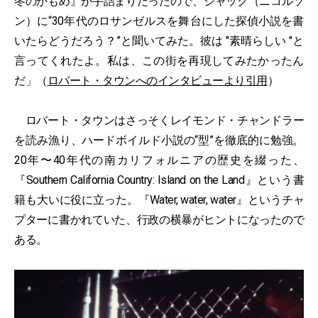
冬のかもめ』が手詰まりだったので、ジャック（ニコルソ
ン）に“30年代のロサンゼルスを舞台にした探偵小説を書
いたらどうだろう？”と聞いてみた。彼は "素晴らしい "と
言ってくれたよ。私は、この街を再現してみたかったん
だ」（
ロバート・タウンへのインタビューより引用
）
ロバート・タウンはさっそくレイモンド・チャンドラー
を読み漁り、ハードボイルド小説の“型”を徹底的に勉強。
20年〜40年代の南カリフォルニアの歴史を綴った、
『Southern California Country: Island on the Land』という書
籍も大いに役に立った。『Water, water, water』というチャ
プターに書かれていた、行政の横暴がヒントになったので
ある。