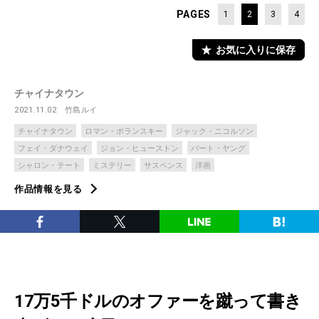
PAGES
1
2
3
4
お気に入りに保存
チャイナタウン
2021.11.02
竹島ルイ
チャイナタウン
ロマン・ポランスキー
ジャック・ニコルソン
フェイ・ダナウェイ
ジョン・ヒューストン
バート・ヤング
シャロン・テート
ミステリー
サスペンス
洋画
作品情報を見る
17万5千ドルのオファーを蹴って書き