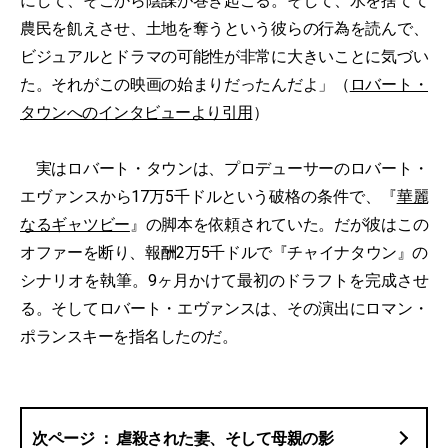
にして、そこから陰謀が巻き起こる。そして、水を捨てて
農民を飢えさせ、土地を奪うという彼らの行為を読んで、
ビジュアルとドラマの可能性が非常に大きいことに気づい
た。それがこの映画の始まりだったんだよ」（
ロバート・
タウンへのインタビューより引用
）
実はロバート・タウンは、プロデューサーのロバート・
エヴァンスから17万5千ドルという破格の条件で、『
華麗
なるギャツビー
』の脚本を依頼されていた。だが彼はこの
オファーを断り、報酬2万5千ドルで『チャイナタウン』の
シナリオを執筆。9ヶ月かけて最初のドラフトを完成させ
る。そしてロバート・エヴァンスは、その演出にロマン・
ポランスキーを指名したのだ。
虐殺された妻、そして母親の影