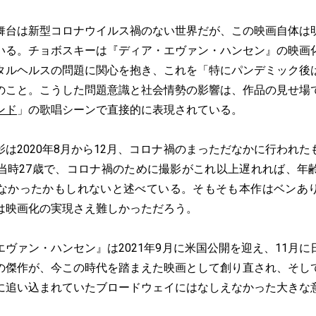
台は新型コロナウイルス禍のない世界だが、この映画自体は
いる。チョボスキーは『ディア・エヴァン・ハンセン』の映画
タルヘルスの問題に関心を抱き、これを「特にパンデミック後
のこと。こうした問題意識と社会情勢の影響は、作品の見せ場
ンド
」の歌唱シーンで直接的に表現されている。
は2020年8月から12月、コロナ禍のまっただなかに行われた
当時27歳で、コロナ禍のために撮影がこれ以上遅れれば、年
なかったかもしれないと述べている。そもそも本作はベンあ
は映画化の実現さえ難しかっただろう。
ヴァン・ハンセン』は2021年9月に米国公開を迎え、11月に
の傑作が、今この時代を踏まえた映画として創り直され、そし
に追い込まれていたブロードウェイにはなしえなかった大きな