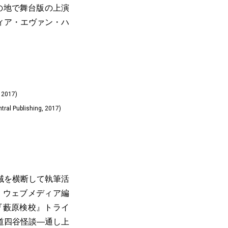
の地で舞台版の上演
ィア・エヴァン・ハ
 2017)
ral Publishing, 2017)
域を横断して執筆活
、ウェブメディア編
『藪原検校』トライ
道四谷怪談―通し上