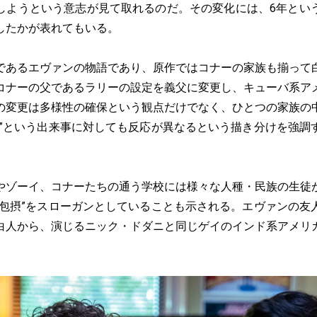
しようという意志が見て取れるのだ。その変化には、6年とい
したかが表れてもいる。
あるエヴァンの物語であり、原作ではコナーの家族も揃って
コナーの父であるラリーの設定を義父に変更し、キューバ系ア
の変更は多様性の確保という観点だけでなく、ひとつの家族の
死”という出来事に対しても反応が異なるという描き分けを強調
ゾーイ、コナーたちの通う学校には様々な人種・民族の生徒
の包摂”をスローガンとしていることも示される。エヴァンの友
白人から、演じるニック・ドダニと同じゲイのインド系アメリ