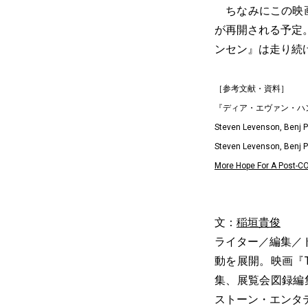
ちなみにこの映画
が再開される予定
ンセン』は走り続
［参考文献・資料］
『ディア・エヴァン・ハ
Steven Levenson, Benj P
Steven Levenson, Benj P
More Hope For A Post-CO
文：
稲垣貴俊
ライター／編集／
動を展開。映画『
集、展覧会図録編
ストーン・エンタ