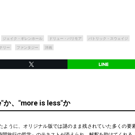
ジェイク・ギレンホール
ドリュー・バリモア
パトリック・スウェイジ
テリー
ファンタジー
洋画
re"か、"more is less"か
ように、オリジナル版では謎のまま残されていた多くの要
時間旅行の哲学』のテキストが添えられ、解釈を助けてくれる