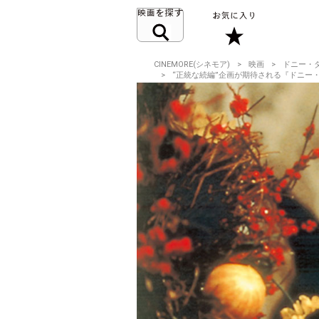
CINEMORE(シネモア)
映画
ドニー・
“正統な続編”企画が期待される『ドニー