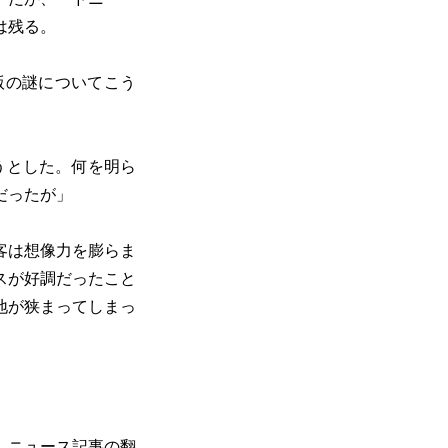
は残る。
ナル版の謎についてこう
とうとした。何を明ら
だったが」
客は想像力を膨らま
スが好調だったこと
地が狭まってしまっ
、ニュース記事の翻