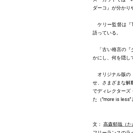
ダーコ』が分かり
ケリー監督は『The
語っている。
「古い格言の『少な
かにし、何を隠し
オリジナル版の『
せ、さまざまな解
でディレクターズ
た（"more is
文：
高森郁哉（た
フリーランスのラ