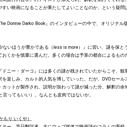
やすい映画になることが果たしてよいことなのか、という疑問
 Donnie Darko Book』のインタビューの中で、オリジ
いほうが豊かである（less is more）』に習い、謎を保
ておくかを慎重に選んだ。多くの場合は予算の都合によるもの
ドニー・ダーコ』には多くの謎が残されていたからこそ、観
釈を楽しみ、カルト的人気を博していった。だが、DVDセール
・カットが製作され、説明が加わって謎が減った分、解釈の余
 less"と言ってもいい）。なんとも皮肉ではないか。
かもり いくや）
イター、英日翻訳者。主にウェブ媒体で映画評やコラムの寄稿