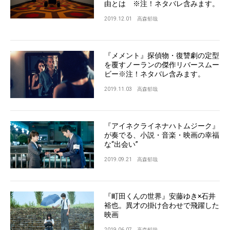
由とは ※注！ネタバレ含みます。
2019.12.01
高森郁哉
『メメント』探偵物・復讐劇の定型
を覆すノーランの傑作リバースムー
ビー※注！ネタバレ含みます。
2019.11.03
高森郁哉
『アイネクライネナハトムジーク』
が奏でる、小説・音楽・映画の幸福
な“出会い”
2019.09.21
高森郁哉
『町田くんの世界』安藤ゆき×石井
裕也。異才の掛け合わせで飛躍した
映画
2019.06.07
高森郁哉