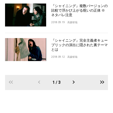
『シャイニング』複数バージョンの
比較で浮かび上がる呪いの正体 ※
ネタバレ注意
2018.09.19
高森郁哉
『シャイニング』完全主義者キュー
ブリックの演出に隠された裏テーマ
とは
2018.09.12
高森郁哉
1 / 3