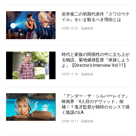
岩井俊二の初期代表作『スワロウテ
イル』をいま観るべき理由とは
2018.12.22
高森郁哉
時代と家族の関係性の中に立ち上が
る物語。菊地健雄監督『体操しよう
よ』【Director’s Interview Vol.11】
2018.11.14
高森郁哉
『アンダー・ザ・シルバーレイク』
映画界「4人目のデヴィッド」候
補！？鬼才監督が独特のセンスで描
く陰謀のLA
2018.10.11
高森郁哉