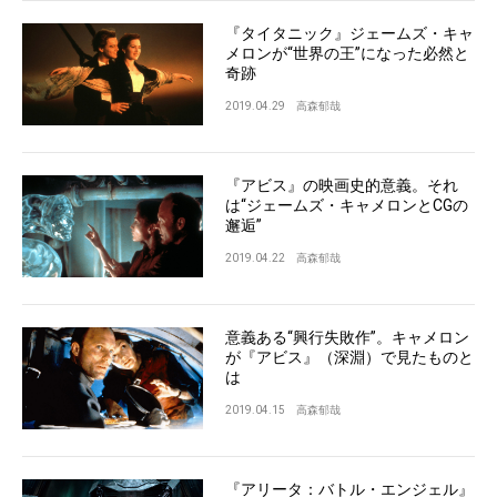
『タイタニック』ジェームズ・キャ
メロンが“世界の王”になった必然と
奇跡
2019.04.29
高森郁哉
『アビス』の映画史的意義。それ
は“ジェームズ・キャメロンとCGの
邂逅”
2019.04.22
高森郁哉
意義ある“興行失敗作”。キャメロン
が『アビス』（深淵）で見たものと
は
2019.04.15
高森郁哉
『アリータ：バトル・エンジェル』