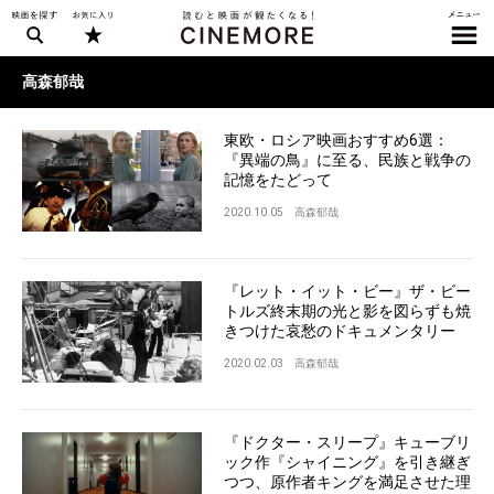
高森郁哉
東欧・ロシア映画おすすめ6選：
『異端の鳥』に至る、民族と戦争の
記憶をたどって
2020.10.05
高森郁哉
『レット・イット・ビー』ザ・ビー
トルズ終末期の光と影を図らずも焼
きつけた哀愁のドキュメンタリー
2020.02.03
高森郁哉
『ドクター・スリープ』キューブリ
ック作『シャイニング』を引き継ぎ
つつ、原作者キングを満足させた理