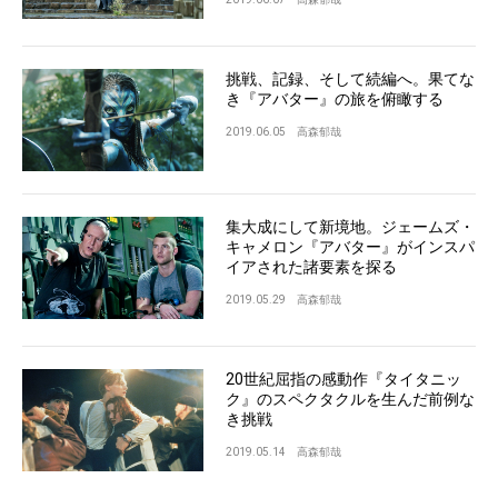
挑戦、記録、そして続編へ。果てな
き『アバター』の旅を俯瞰する
2019.06.05
高森郁哉
集大成にして新境地。ジェームズ・
キャメロン『アバター』がインスパ
イアされた諸要素を探る
2019.05.29
高森郁哉
20世紀屈指の感動作『タイタニッ
ク』のスペクタクルを生んだ前例な
き挑戦
2019.05.14
高森郁哉