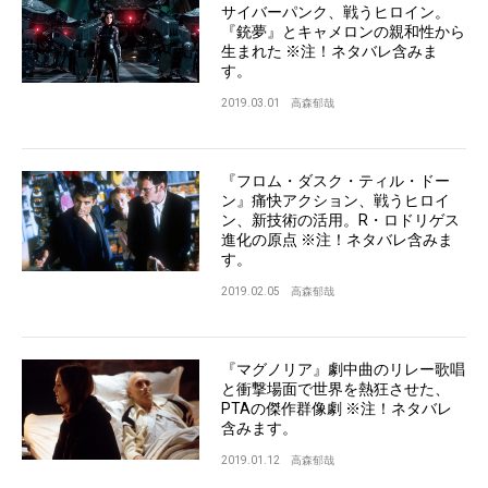
サイバーパンク、戦うヒロイン。
『銃夢』とキャメロンの親和性から
生まれた ※注！ネタバレ含みま
す。
2019.03.01
高森郁哉
『フロム・ダスク・ティル・ドー
ン』痛快アクション、戦うヒロイ
ン、新技術の活用。R・ロドリゲス
進化の原点 ※注！ネタバレ含みま
す。
2019.02.05
高森郁哉
『マグノリア』劇中曲のリレー歌唱
と衝撃場面で世界を熱狂させた、
PTAの傑作群像劇 ※注！ネタバレ
含みます。
2019.01.12
高森郁哉