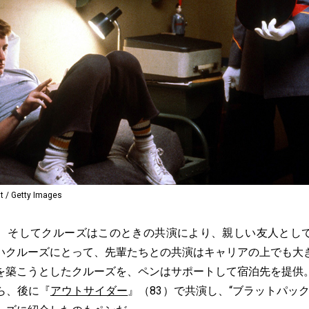
/ Getty Images
そしてクルーズはこのときの共演により、親しい友人とし
いクルーズにとって、先輩たちとの共演はキャリアの上でも大
を築こうとしたクルーズを、ペンはサポートして宿泊先を提供
ら、後に『
アウトサイダー
』（83）で共演し、“ブラットパッ