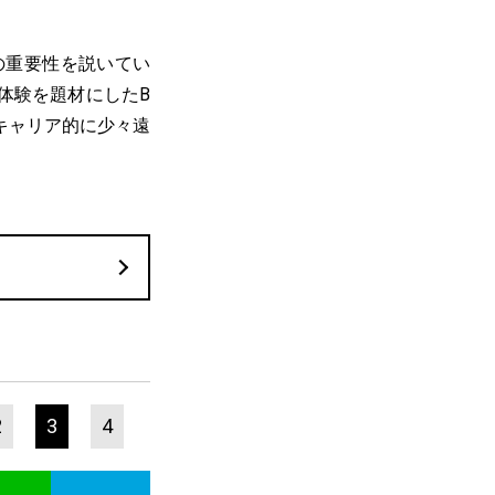
の重要性を説いてい
体験を題材にしたB
キャリア的に少々遠
2
3
4