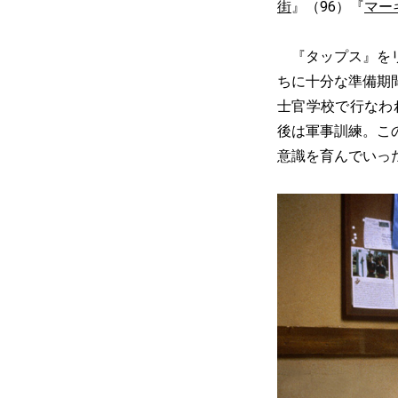
街
』（96）『
マー
『タップス』をリ
ちに十分な準備期
士官学校で行なわ
後は軍事訓練。こ
意識を育んでいっ