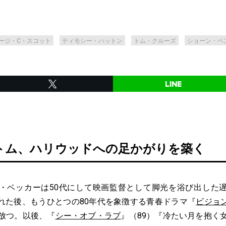
ージ・C・スコット
ティモシー・ハットン
トム・クルーズ
ショーン・ペ
トム、ハリウッドへの足かがりを築く
ベッカーは50代にして映画監督として脚光を浴び出した
れた後、もうひとつの80年代を象徴する青春ドラマ『
ビジョ
を放つ。以後、『
シー・オブ・ラブ
』（89）『冷たい月を抱く女