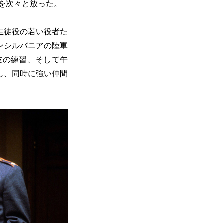
作を次々と放った。
生徒役の若い役者た
ンシルバニアの陸軍
技の練習、そして午
し、同時に強い仲間