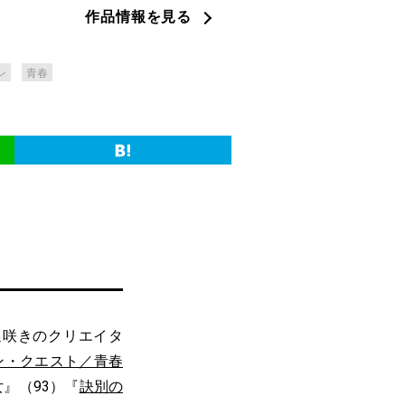
作品情報を見る
ン
青春
遅咲きのクリエイタ
ン・クエスト／青春
』（93）『
訣別の