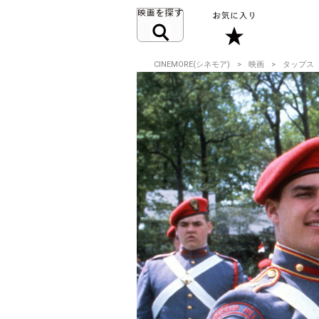
CINEMORE(シネモア)
映画
タップス