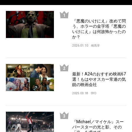
『悪魔のいけにえ』改めて問
う、ホラーの金字塔『悪魔の
いけにえ』は何故怖かったの
か？
2026.01.10
相馬学
最新！A24のおすすめ映画67
選！もはやオスカー常連の気
鋭の映画会社
2025.03.18
SYO
『Michael／マイケル』スー
パースターの光と影、その