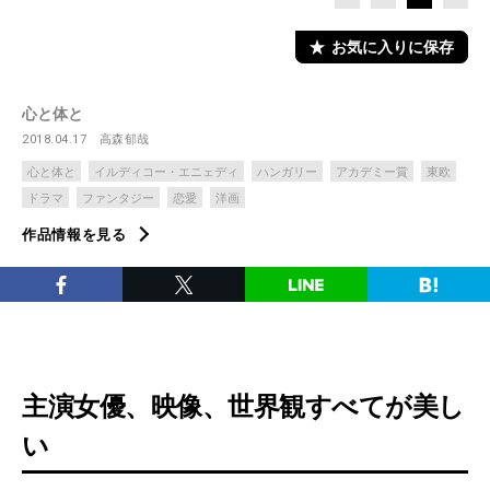
お気に入りに保存
心と体と
2018.04.17
高森郁哉
心と体と
イルディコー・エニェディ
ハンガリー
アカデミー賞
東欧
ドラマ
ファンタジー
恋愛
洋画
作品情報を見る
主演女優、映像、世界観すべてが美し
い