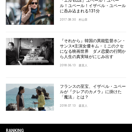
『エル ELLE』ユペール！ユペー
ル！ユペール！イザベル・ユペール
に呑み込まれる131分
2017.08.30
村山章
『それから』韓国の異能監督ホン・
サンス×主演女優キム・ミニのクセ
になる映画世界 ダメ恋愛の行間か
ら人生の真実味がにじみ出す
2018.06.13
森直人
フランスの至宝、イザベル・ユペー
ルが『クレアのカメラ』に掛けた
「魔法」とは？
2018.07.13
森直人
RANKING