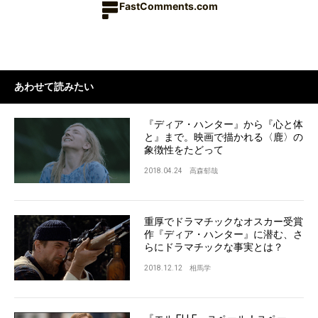
FastComments.com
あわせて読みたい
『ディア・ハンター』から『心と体
と』まで。映画で描かれる〈鹿〉の
象徴性をたどって
2018.04.24
高森郁哉
重厚でドラマチックなオスカー受賞
作『ディア・ハンター』に潜む、さ
らにドラマチックな事実とは？
2018.12.12
相馬学