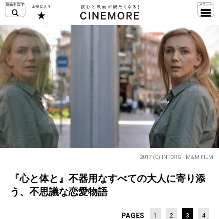
2017 (C) INFORG - M&M FILM
『心と体と』不器用なすべての大人に寄り添
う、不思議な恋愛物語
PAGES
1
2
3
4