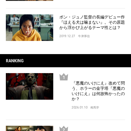
ポン・ジュノ監督の長編デビュー作
『ほえる犬は噛まない』。その原題
から浮かび上がるテーマ性とは？
2019.12.27
牛津厚信
RANKING
『悪魔のいけにえ』改めて問
う、ホラーの金字塔『悪魔の
いけにえ』は何故怖かったの
か？
2026.01.10
相馬学