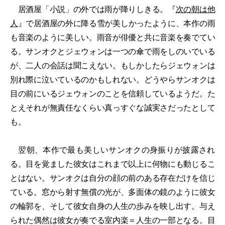
居酒屋「小説」の外では雨が降りしきる。『
次の朝は他
人
』で居酒屋の外に降る雪が美しかったように、本作の雨
も音楽のように美しい。雨音が俳優と共に音楽を奏でてい
る。サンオクとジェウォンは一つの傘で雨をしのいでいる
が、二人の会話は聞こえない。もしかしたらジェウォンは
別れ際に泣いているのかもしれない。どうやらサンオクは
目の前にいるジェウォンのことを信頼しているようだ。た
とえそれが無責任なくらい真っすぐな誠実さだったとして
も。
翌朝、本作で最も美しいサンオクの身振りが披露され
る。目を覚ました彼女はこれまで以上に何物にも動じるこ
とはない。サンオクは自分の顔の前のある存在だけを信じ
ている。窓から射す無償の光が、多面体の鏡のように彼女
の輪郭を、そして彼女自身の人生の歩みを映し出す。与え
られた偶然は彼女が奏でる室内楽＝人生の一部となる。目