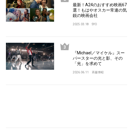
最新！A24のおすすめ映画67
選！もはやオスカー常連の気
鋭の映画会社
2025.03.18
SYO
『Michael／マイケル』スー
パースターの光と影、その
「光」を求めて
2026.06.11
斉藤博昭