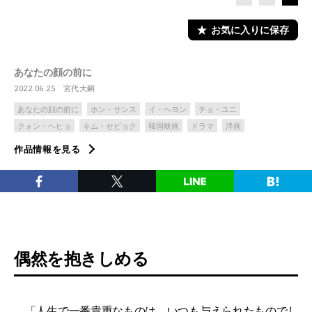
お気に入りに保存
あなたの顔の前に
2022.06.25
宮代大嗣
あなたの顔の前に
ホン・サンス
イ・ヘヨン
チョ・ユニ
クォン・ヘヒョ
キム・セビョク
韓国映画
ドラマ
洋画
作品情報を見る
偶然を抱きしめる
「人生で一番貴重なものは、いつも与えられたものでし