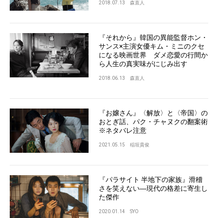
2018.07.13
森直人
『それから』韓国の異能監督ホン・
サンス×主演女優キム・ミニのクセ
になる映画世界 ダメ恋愛の行間か
ら人生の真実味がにじみ出す
2018.06.13
森直人
『お嬢さん』〈解放〉と〈帝国〉の
おとぎ話、パク・チャヌクの翻案術
※ネタバレ注意
2021.05.15
稲垣貴俊
『パラサイト 半地下の家族』滑稽
さを笑えない―現代の格差に寄生し
た傑作
2020.01.14
SYO