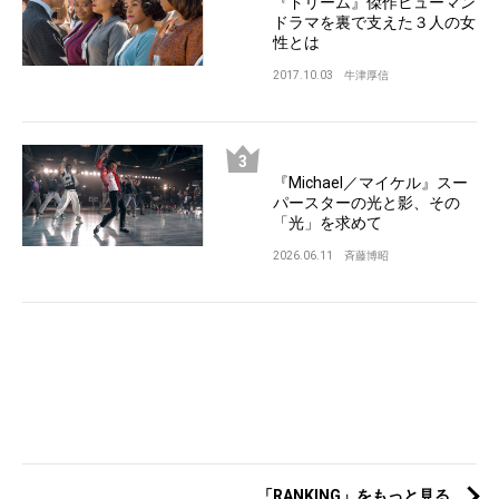
『ドリーム』傑作ヒューマン
ドラマを裏で支えた３人の女
性とは
2017.10.03
牛津厚信
『Michael／マイケル』スー
パースターの光と影、その
「光」を求めて
2026.06.11
斉藤博昭
「RANKING」をもっと見る