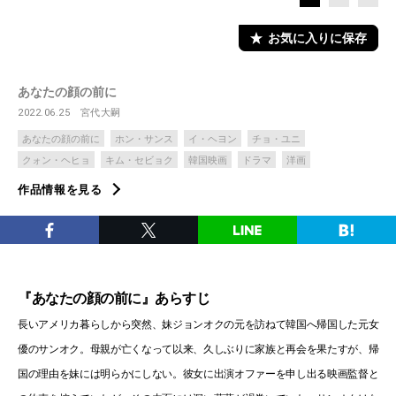
お気に入りに保存
あなたの顔の前に
2022.06.25
宮代大嗣
あなたの顔の前に
ホン・サンス
イ・ヘヨン
チョ・ユニ
クォン・ヘヒョ
キム・セビョク
韓国映画
ドラマ
洋画
作品情報を見る
『あなたの顔の前に』あらすじ
長いアメリカ暮らしから突然、妹ジョンオクの元を訪ねて韓国へ帰国した元女
優のサンオク。母親が亡くなって以来、久しぶりに家族と再会を果たすが、帰
国の理由を妹には明らかにしない。彼女に出演オファーを申し出る映画監督と