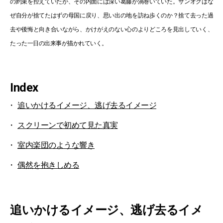
の約束を控えていたが、その内面には深い葛藤が渦巻いていた。サンオクはな
ぜ自分が捨てたはずの母国に戻り、思い出の地を訪ね歩くのか？捨て去った過
去や後悔と向き合いながら、かけがえのない心のよりどころを見出していく、
たった一日の出来事が描かれていく。
Index
追いかけるイメージ、逃げ去るイメージ
スクリーンで初めて見た真実
室内楽団のような響き
偶然を抱きしめる
追いかけるイメージ、逃げ去るイメ