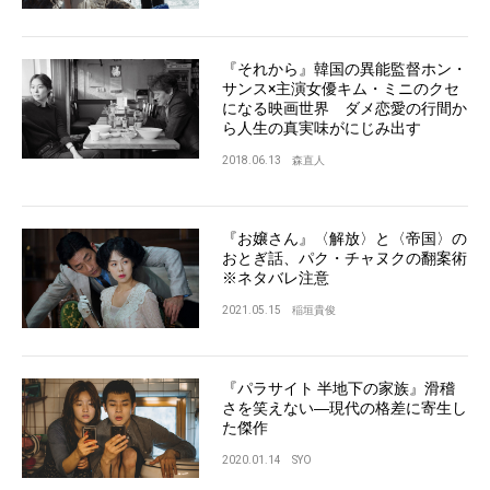
『それから』韓国の異能監督ホン・
サンス×主演女優キム・ミニのクセ
になる映画世界 ダメ恋愛の行間か
ら人生の真実味がにじみ出す
2018.06.13
森直人
『お嬢さん』〈解放〉と〈帝国〉の
おとぎ話、パク・チャヌクの翻案術
※ネタバレ注意
2021.05.15
稲垣貴俊
『パラサイト 半地下の家族』滑稽
さを笑えない―現代の格差に寄生し
た傑作
2020.01.14
SYO