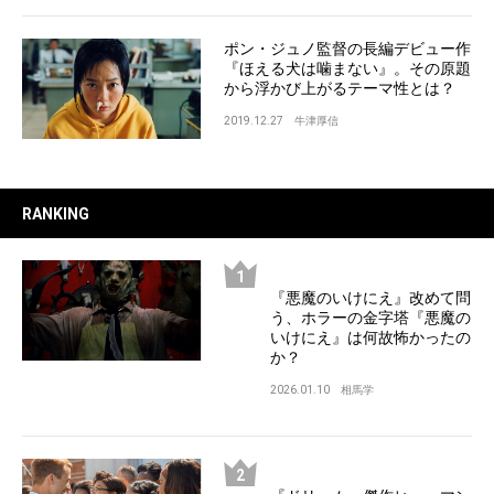
ポン・ジュノ監督の長編デビュー作
『ほえる犬は噛まない』。その原題
から浮かび上がるテーマ性とは？
2019.12.27
牛津厚信
RANKING
『悪魔のいけにえ』改めて問
う、ホラーの金字塔『悪魔の
いけにえ』は何故怖かったの
か？
2026.01.10
相馬学