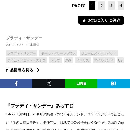
PAGES
1
2
3
4
お気に入りに保存
ブラディ・サンデー
2022.06.27
牛津厚信
ブラディ・サンデー
ポール・グリーングラス
ジェームズ・ネスビット
ティム・ピゴット＝スミス
ドラマ
洋画
イギリス
アイルランド
U2
作品情報を見る
『ブラディ・サンデー』あらすじ
1972年1月30日、イギリス統治下の北アイルランド、ロンドンデリーで起こっ
た「血の日曜日事件」。事件当日、現地では公民権をめぐるイギリス政府の政