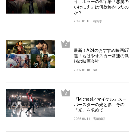
う、ホラーの金字塔『悪魔の
いけにえ』は何故怖かったの
か？
2026.01.10
相馬学
最新！A24のおすすめ映画67
選！もはやオスカー常連の気
鋭の映画会社
2025.03.18
SYO
『Michael／マイケル』スー
パースターの光と影、その
「光」を求めて
2026.06.11
斉藤博昭