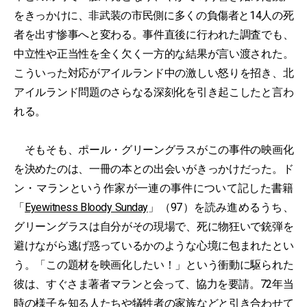
をきっかけに、非武装の市民側に多くの負傷者と14人の死
者を出す惨事へと変わる。事件直後に行われた調査でも、
中立性や正当性を全く欠く一方的な結果が言い渡された。
こういった対応がアイルランド中の激しい怒りを招き、北
アイルランド問題のさらなる深刻化を引き起こしたと言わ
れる。
そもそも、ポール・グリーングラスがこの事件の映画化
を決めたのは、一冊の本との出会いがきっかけだった。ド
ン・マランという作家が一連の事件について記した書籍
「
Eyewitness Bloody Sunday
」（97）を読み進めるうち、
グリーングラスは自分がその現場で、死に物狂いで銃弾を
避けながら逃げ惑っているかのような心境に包まれたとい
う。「この題材を映画化したい！」という衝動に駆られた
彼は、すぐさま著者マランと会って、協力を要請。72年当
時の様子を知る人たちや犠牲者の家族などと引き合わせて