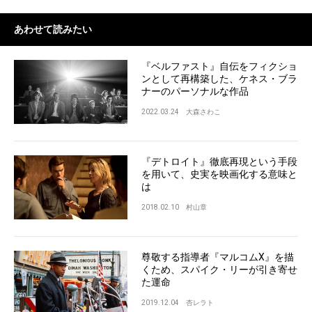
あわせて読みたい
『ベルファスト』自伝をフィクショ
ンとして再構築した、ケネス・ブラ
ナーのパーソナルな作品
2022.03.24
大森さわこ
『デトロイト』徹底再現という手段
を用いて、史実を映画化する意味と
は
2018.02.10
村山章
尊敬する指導者『マルコムX』を描
くため、スパイク・リーが引き寄せ
た運命
2019.12.04
杏レラト