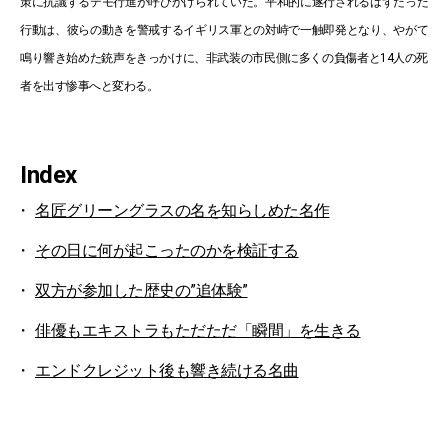
策に抗議するデモ行進が呼びかけられていた。平和的に遂行されるはずだった
行動は、彼らの動きを警戒するイギリス軍との対峙で一触即発となり、やがて
鳴り響き始めた銃声をきっかけに、非武装の市民側に多くの負傷者と14人の死
者を出す惨事へと変わる。
Index
名匠グリーングラスの名を知らしめた名作
その日に何が起こったのかを検証する
双方が参加した歴史の”追体験”
俳優もエキストラもただただ「瞬間」を生きる
エンドクレジット後も響き続ける名曲