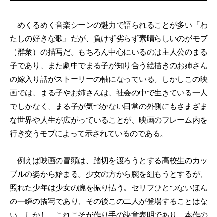
めくるめく音楽シーンの魅力で語られることが多い『わ
たしの好きな歌』だが、負けず劣らず素晴らしいのがモブ
（群衆）の描写だ。もちろん中心にいるのは主人公のまる
子であり、また劇中でまる子が知り合う絵描きのお姉さん
の嫁入り話がストーリーの軸になっている。しかしこの映
画では、まる子やお姉さんは、社会の中で生きている一人
でしかなく、まる子が気づかない日常の外側にもさまざま
な世界や人生が広がっていることが、映画のフレーム内を
行き交うモブによって示されているのである。
例えば映画の冒頭は、踏切を渡ろうとする高校生のカッ
プルの姿から始まる。少女の方から腕を組もうとするが、
照れた少年は少女の腕を振り払う。セリフひとつないほん
の一瞬の描写であり、その後この二人が登場することはな
い。しかし、これこそが作り手の決意表明であり、本作の