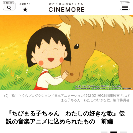
(C)（株）さくらプロダクション／日本アニメーション1992 (C)1992劇場用映画「ちび
まる子ちゃん わたしの好きな歌」製作委員会
『ちびまる子ちゃん わたしの好きな歌』伝
説の音楽アニメに込められたもの 前編