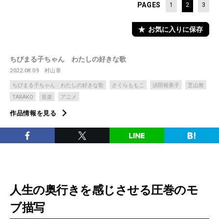
PAGES
1
2
3
お気に入りに保存
ちびまる子ちゃん わたしの好きな歌
2022.08.09
村山章
ちびまる子ちゃん わたしの好きな歌
さくらももこ
須田裕美子
芝山努
TARAKO
音楽
アニメ
作品情報を見る
人生の奥行きを感じさせる圧巻のモ
ブ描写