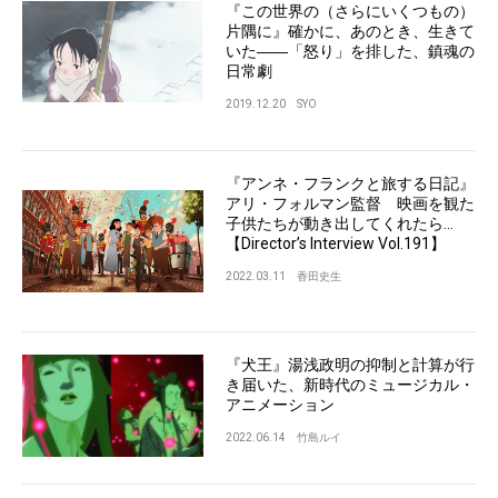
『この世界の（さらにいくつもの）
片隅に』確かに、あのとき、生きて
いた――「怒り」を排した、鎮魂の
日常劇
2019.12.20
SYO
『アンネ・フランクと旅する日記』
アリ・フォルマン監督 映画を観た
子供たちが動き出してくれたら…
【Director’s Interview Vol.191】
2022.03.11
香田史生
『犬王』湯浅政明の抑制と計算が行
き届いた、新時代のミュージカル・
アニメーション
2022.06.14
竹島ルイ