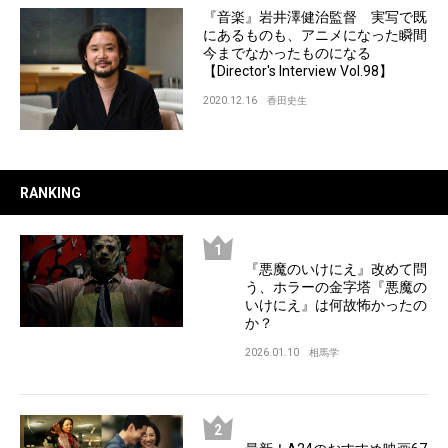
『音楽』岩井澤健治監督 実写で既
にあるものも、アニメになった瞬間
今までなかったものになる
【Director's Interview Vol.98】
2020.12.16
香田史生
RANKING
『悪魔のいけにえ』改めて問
う、ホラーの金字塔『悪魔の
いけにえ』は何故怖かったの
か？
2026.01.10
相馬学