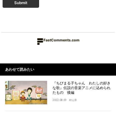
Submit
FastComments.com
あわせて読みたい
『ちびまる子ちゃん わたしの好き
な歌』伝説の音楽アニメに込められ
たもの 後編
2022.08.09
村山章