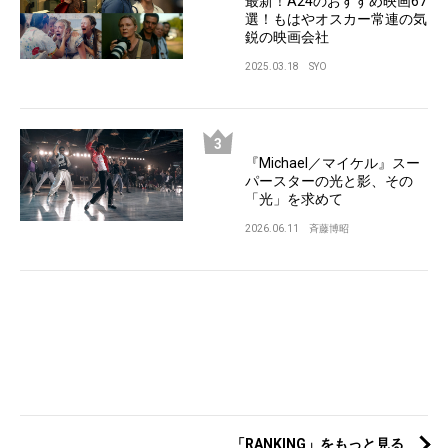
最新！A24のおすすめ映画67
選！もはやオスカー常連の気
鋭の映画会社
2025.03.18
SYO
『Michael／マイケル』スー
パースターの光と影、その
「光」を求めて
2026.06.11
斉藤博昭
「RANKING」をもっと見る