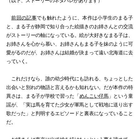
（以下、ストーリーのネタバレがあります）
前回の記事
でも触れたように、本作は小学生のまる子
と、まる子が静岡で知り合った絵描きのお姉さんとの交流
がストーリーの軸になっている。絵が大好きなまる子は、
お姉さんを心から慕い、お姉さんもまる子を妹のように可
愛がるのだが、お姉さんは結婚が決まって遠い北海道に去
っていく。
これだけなら、誰の幼少時代にも訪れる、ちょっとした
出会いと別れの物語と言えるかも知れない。だが本作の特
異さは、まる子が学校で習った「
めんこい仔馬
」という童
謡が、「実は馬を育てた少女が軍馬として戦地に送り出す
歌だった」と判明するエピソードと裏表になっていること
だ。