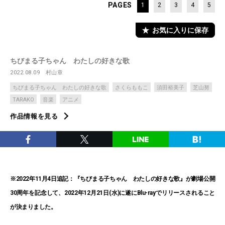
PAGES
1
2
3
4
5
お気に入りに保存
ちびまる子ちゃん わたしの好きな歌
2022.08.09
村山章
ちびまる子ちゃん わたしの好きな歌
さくらももこ
須田裕美子
芝山努
TARAKO
音楽
アニメ
作品情報を見る
※2022年11月4日追記：『ちびまる子ちゃん わたしの好きな歌』が劇場公開
30周年を記念して、2022年12月21日(水)に遂にBlu-rayでリリースされること
が決まりました。