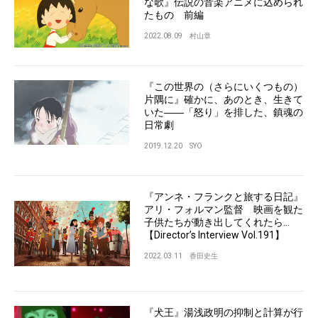
な歌』伝説の音楽アニメに込められ
たもの 前編
2022.08.09
村山章
『この世界の（さらにいくつもの）
片隅に』確かに、あのとき、生きて
いた――「怒り」を排した、鎮魂の
日常劇
2019.12.20
SYO
『アンネ・フランクと旅する日記』
アリ・フォルマン監督 映画を観た
子供たちが動き出してくれたら…
【Director’s Interview Vol.191】
2022.03.11
香田史生
『犬王』湯浅政明の抑制と計算が行