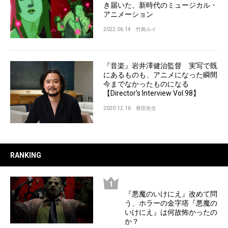
き届いた、新時代のミュージカル・
アニメーション
2022.06.14
竹島ルイ
『音楽』岩井澤健治監督 実写で既
にあるものも、アニメになった瞬間
今までなかったものになる
【Director's Interview Vol.98】
2020.12.16
香田史生
RANKING
『悪魔のいけにえ』改めて問
う、ホラーの金字塔『悪魔の
いけにえ』は何故怖かったの
か？