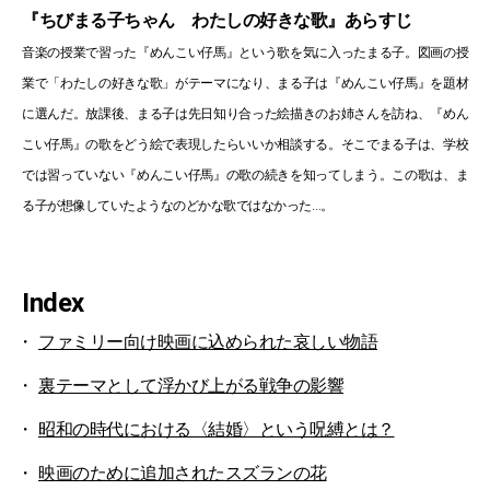
『ちびまる子ちゃん わたしの好きな歌』あらすじ
音楽の授業で習った『めんこい仔馬』という歌を気に入ったまる子。図画の授
業で「わたしの好きな歌」がテーマになり、まる子は『めんこい仔馬』を題材
に選んだ。放課後、まる子は先日知り合った絵描きのお姉さんを訪ね、『めん
こい仔馬』の歌をどう絵で表現したらいいか相談する。そこでまる子は、学校
では習っていない『めんこい仔馬』の歌の続きを知ってしまう。この歌は、ま
る子が想像していたようなのどかな歌ではなかった…。
Index
ファミリー向け映画に込められた哀しい物語
裏テーマとして浮かび上がる戦争の影響
昭和の時代における〈結婚〉という呪縛とは？
映画のために追加されたスズランの花