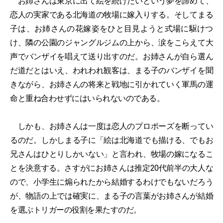
お姉さんは東京に出て絵を続けたいという夢を諦めて、
恋人の実家である北海道の牧場に嫁入りする。そしてまる
子は、お姉さんの花嫁姿をひと目見ようと式場に駆けつ
け、隣の公園のジャングルジムの上から、涙をこらえて大
声でバンザイを唱えて送り出すのだ。お姉さんが自ら選ん
だ道だとはいえ、われわれ観客は、まる子のバンザイを聞
きながら、お姉さんの将来と戦地に引かれていく軍馬の運
命と重ね合わせずにはいられないのである。
しかも、お姉さんは一度は恋人のプロポーズを断ってい
るのだ。しかしまる子に「絵は北海道でも描ける、でもお
兄さんはひとりしかいない」と言われ、牧場の嫁になるこ
とを決意する。さすがにお姉さんは推定20代前半の大人な
ので、小学生に煽られたから結婚するわけでもないだろう
が、物語の上では確実に、まる子の言葉がお姉さんが結婚
を選ぶトリガーの役割を果たすのだ。