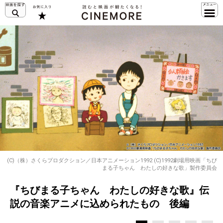
(C)（株）さくらプロダクション／日本アニメーション1992 (C)1992劇場用映画「ちび
まる子ちゃん わたしの好きな歌」製作委員会
『ちびまる子ちゃん わたしの好きな歌』伝
説の音楽アニメに込められたもの 後編