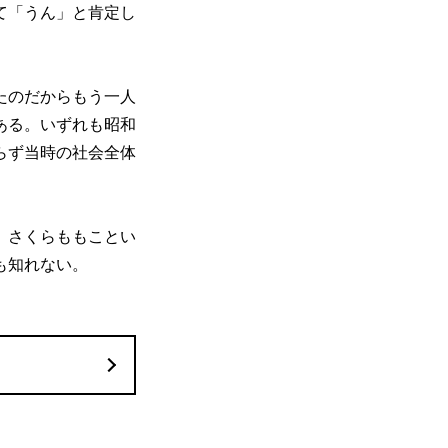
て「うん」と肯定し
。
たのだからもう一人
ある。いずれも昭和
らず当時の社会全体
、さくらももことい
も知れない。