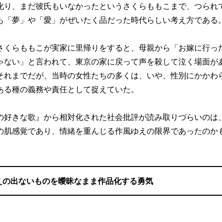
叱り、まだ彼氏もいなかったというさくらももこまで、つられ
も「夢」や「愛」がぜいたく品だった時代らしい考え方である
くらももこが実家に里帰りをすると、母親から「お嫁に行っ
ゃない」と言われて、東京の家に戻って声を殺して泣く場面が
それまでだが、当時の女性たちの多くは、いや、性別にかかわ
ある種の義務や責任として捉えていた。
好きな歌』から相対化された社会批評が読み取りづらいのは
の肌感覚であり、情緒を重んじる作風ゆえの限界であったのか
えの出ないものを曖昧なまま作品化する勇気