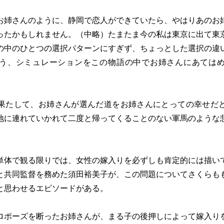
姉さんのように、静岡で恋人ができていたら、やはりあのお
ったかもしれません。（中略）たまたま今の私は東京に出て東
の中のひとつの選択パターンにすぎず、ちょっとした選択の違
う、シミュレーションをこの物語の中でお姉さんにあては
たして、お姉さんが選んだ道をお姉さんにとっての幸せだ
地に連れていかれて二度と帰ってくることのない軍馬のような
体で観る限りでは、女性の嫁入りを必ずしも肯定的には描い
と共同監督を務めた須田裕美子が、この問題についてさくらも
と思わせるエピソードがある。
ポーズを断ったお姉さんが、まる子の後押しによって嫁入り