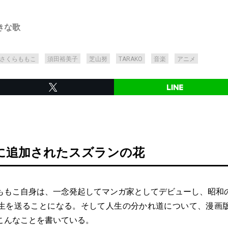
きな歌
さくらももこ
須田裕美子
芝山努
TARAKO
音楽
アニメ
に追加されたスズランの花
もこ自身は、一念発起してマンガ家としてデビューし、昭和
生を送ることになる。そして人生の分かれ道について、漫画
こんなことを書いている。