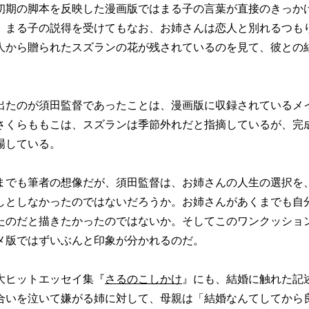
初期の脚本を反映した漫画版ではまる子の言葉が直接のきっか
、まる子の説得を受けてもなお、お姉さんは恋人と別れるつも
人から贈られたスズランの花が残されているのを見て、彼との
たのが須田監督であったことは、漫画版に収録されているメ
さくらももこは、スズランは季節外れだと指摘しているが、完
場している。
でも筆者の想像だが、須田監督は、お姉さんの人生の選択を
しとしなかったのではないだろうか。お姉さんがあくまでも自
たのだと描きたかったのではないか。そしてこのワンクッショ
メ版ではずいぶんと印象が分かれるのだ。
ヒットエッセイ集『
さるのこしかけ
』にも、結婚に触れた記
合いを泣いて嫌がる姉に対して、母親は「結婚なんてしてから