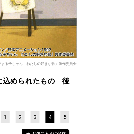
「ちびまる子ちゃん わたしの好きな歌」製作委員会
に込められたもの 後
1
2
3
4
5
お気に入りに保存