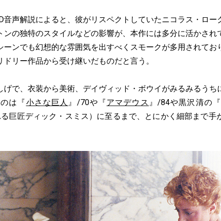
D音声解説によると、彼がリスペクトしていたニコラス・ロー
トンの独特のスタイルなどの影響が、本作には多分に活かされ
シーンでも幻想的な雰囲気を出すべくスモークが多用されてお
リドリー作品から受け継いだものだと言う。
げで、衣装から美術、デイヴィッド・ボウイがみるみるうち
たのは『
小さな巨人
』/70や『
アマデウス
』/84や黒沢清の
られる巨匠ディック・スミス）に至るまで、とにかく細部まで手