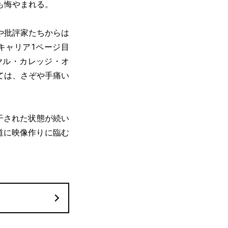
も悔やまれる。
や批評家たちからは
キャリア1ページ目
ヤル・カレッジ・オ
ては、さぞや手痛い
干された状態が続い
道に映像作りに臨む