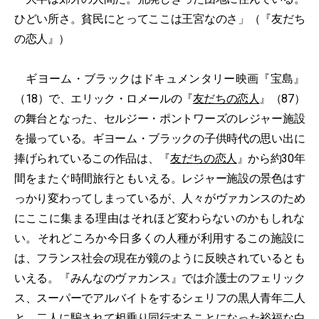
ひどい所さ。貧民にとってここは王宮なのさ」（『友だち
の恋人』）
ギヨーム・ブラックはドキュメンタリー映画『宝島』
（18）で、エリック・ロメールの『
友だちの恋人
』（87）
の舞台となった、セルジー・ポントワーズのレジャー施設
を撮っている。ギヨーム・ブラックの子供時代の思い出に
捧げられているこの作品は、『
友だちの恋人
』から約30年
間をまたぐ時間旅行ともいえる。レジャー施設の景色はす
っかり変わってしまっているが、人々がヴァカンスのため
にここに集まる理由はそれほど変わらないのかもしれな
い。それどころか今日多くの人種が利用するこの施設に
は、フランス社会の現在が鏡のように反映されているとも
いえる。『みんなのヴァカンス』では介護士のフェリック
ス、スーパーでアルバイトをするシェリフの黒人青年二人
と、二人に騙されて相乗り同行することになった裕福な白