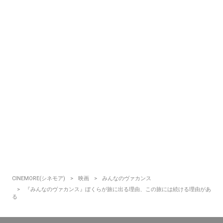
CINEMORE(シネモア)
映画
みんなのヴァカンス
『みんなのヴァカンス』ぼくらが旅に出る理由、この旅には続ける理由があ
る