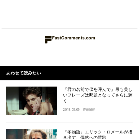
FastComments.com
あわせて読みたい
『君の名前で僕を呼んで』最も美し
いフレーズは邦題となってさらに輝
く
2018.05.09
斉藤博昭
『冬物語』エリック・ロメールが描
き出す、偶然への賛歌