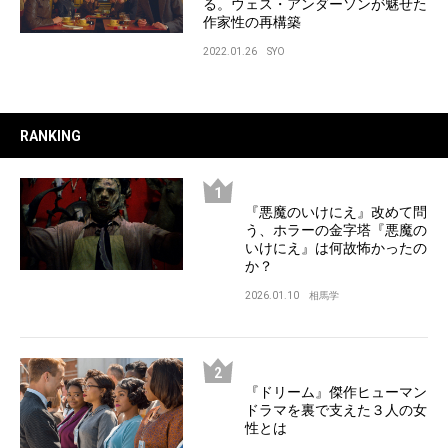
る。ウェス・アンダーソンが魅せた
作家性の再構築
2022.01.26
SYO
RANKING
『悪魔のいけにえ』改めて問
う、ホラーの金字塔『悪魔の
いけにえ』は何故怖かったの
か？
2026.01.10
相馬学
『ドリーム』傑作ヒューマン
ドラマを裏で支えた３人の女
性とは