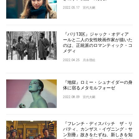
2022.05.17
宮代大嗣
『パリ13区』ジャック・オディア
ールと二人の女性映画作家が描いた
のは、正統派のロマンティック・コ
メディ
2022.04.25
月永理絵
『地獄』ロミー・シュナイダーの身
体に宿るメタモルフォーゼ
2022.08.09
宮代大嗣
『フレンチ・ディスパッチ ザ・リ
バティ、カンザス・イヴニング・サ
ン別冊』故きをたずね、新しきを知