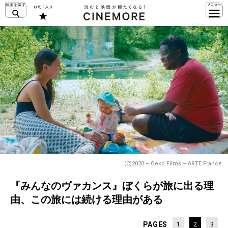
(C)2020 – Geko Films – ARTE France
『みんなのヴァカンス』ぼくらが旅に出る理
由、この旅には続ける理由がある
PAGES
1
2
3