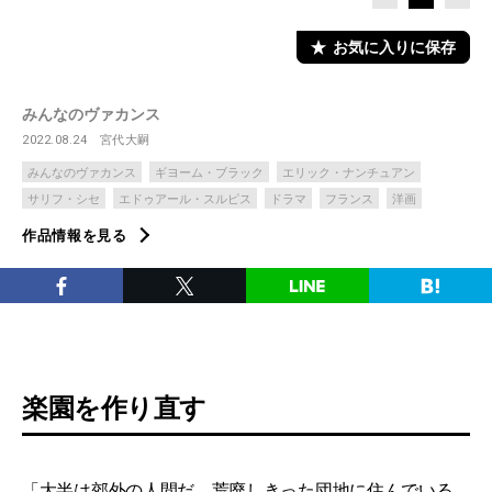
お気に入りに保存
みんなのヴァカンス
2022.08.24
宮代大嗣
みんなのヴァカンス
ギヨーム・ブラック
エリック・ナンチュアン
サリフ・シセ
エドゥアール・スルピス
ドラマ
フランス
洋画
作品情報を見る
楽園を作り直す
「大半は郊外の人間だ。荒廃しきった団地に住んでいる。