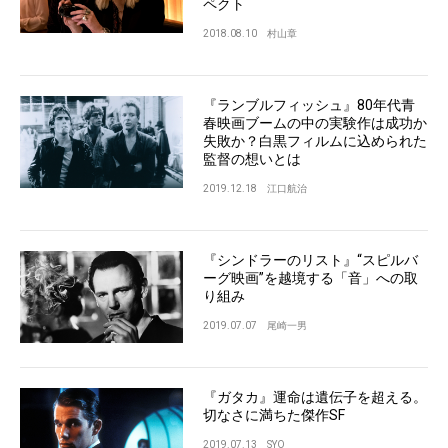
ペクト
2018.08.10
村山章
『ランブルフィッシュ』80年代青
春映画ブームの中の実験作は成功か
失敗か？白黒フィルムに込められた
監督の想いとは
2019.12.18
江口航治
『シンドラーのリスト』“スピルバ
ーグ映画”を越境する「音」への取
り組み
2019.07.07
尾崎一男
『ガタカ』運命は遺伝子を超える。
切なさに満ちた傑作SF
2019.07.13
SYO