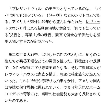
「プレザントヴィル」のモデルとなっているのは、「
パ
パは何でも知っている
」（54～60）などのシットコムであ
る。アメリカの郊外に49年から盛んに作られた、
レヴィッ
トタウン
と呼ばれる新興住宅地が舞台で、“何でも知ってい
る”父親と、専業主婦の母親、素直で健全な子供たちを登
場人物とするのが定型だった。
第二次世界大戦中、出征した男性の代わりに、多くの女
性たちが兵器工場などでの労働を担った。戦後はその反動
で、女性が家庭に戻り専業主婦となる。そして復員軍人が
レヴィットハウスに家庭を構え、急速に核家族化が進んで
いった。これに冷戦や赤狩りも拍車をかけ、アメリカ国内
は極端な保守思想に覆われていく。つまり能天気なホーム
コメディの背景には、当時の社会情勢も大きく反映されて
いたのである。