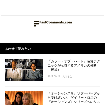
FastComments.com
あわせて読みたい
『カラー・オブ・ハート』色彩テク
ニックが示唆するアメリカの分断
（後編）
2022.09.21
大口孝之
『オーシャンズ８』ソダーバーグか
ら受け継いだ、ゲイリー・ロスの
『オーシャンズ』シリーズへのリス