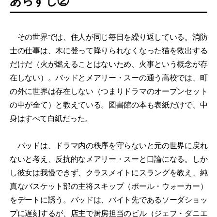
あらすじ②
その世界では、住人が同じ毎日を繰り返している。消防
士の仕事は、木に登って降りられなくなった猫を救出する
だけだ（火が燃えることはないため、火事という概念が存
在しない）。バッドとメアリー・スーの通う高校では、町
の外に世界は存在しない（つまりドラマのオープンセット
の中が全て）と教えている。図書館の本も表紙だけで、中
身はすべて白紙だった。
バッドは、ドラマ内の秩序を守らないと元の世界に戻れ
ないと考え、反抗的なメアリー・スーと口論になる。しか
し彼女は我慢できず、クラスメイトにスラングを教え、純
真なバスケット部の主将スキップ（ポール・ウォーカー）
をデートに誘う。バッドは、バイト先であるソーダショッ
プに遅刻するが、店主で厨房担当のビル（ジェフ・ダニエ