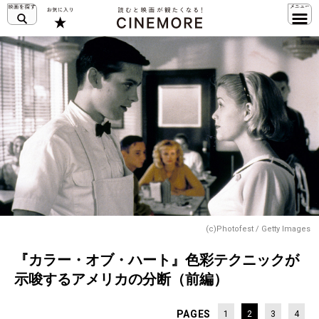
(c)Photofest / Getty Images
『カラー・オブ・ハート』色彩テクニックが
示唆するアメリカの分断（前編）
PAGES
1
2
3
4