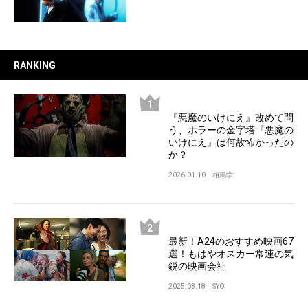
RANKING
『悪魔のいけにえ』改めて問
う、ホラーの金字塔『悪魔の
いけにえ』は何故怖かったの
か？
2026.01.10
相馬学
最新！A24のおすすめ映画67
選！もはやオスカー常連の気
鋭の映画会社
2025.03.18
SYO