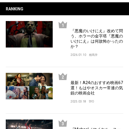
RANKING
『悪魔のいけにえ』改めて問
う、ホラーの金字塔『悪魔の
いけにえ』は何故怖かったの
か？
2026.01.10
相馬学
最新！A24のおすすめ映画67
選！もはやオスカー常連の気
鋭の映画会社
2025.03.18
SYO