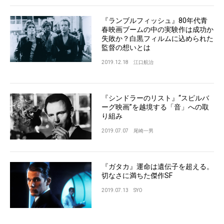
『ランブルフィッシュ』80年代青
春映画ブームの中の実験作は成功か
失敗か？白黒フィルムに込められた
監督の想いとは
2019.12.18
江口航治
『シンドラーのリスト』“スピルバ
ーグ映画”を越境する「音」への取
り組み
2019.07.07
尾崎一男
『ガタカ』運命は遺伝子を超える。
切なさに満ちた傑作SF
2019.07.13
SYO