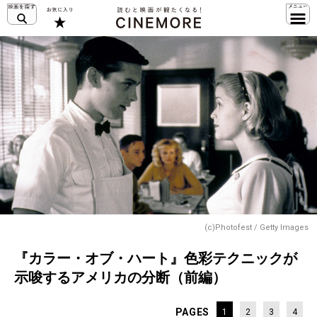
(c)Photofest / Getty Images
『カラー・オブ・ハート』色彩テクニックが
示唆するアメリカの分断（前編）
PAGES
1
2
3
4