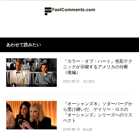
FastComments.com
あわせて読みたい
『カラー・オブ・ハート』色彩テク
ニックが示唆するアメリカの分断
（後編）
2022.09.21
大口孝之
『オーシャンズ８』ソダーバーグか
ら受け継いだ、ゲイリー・ロスの
『オーシャンズ』シリーズへのリス
ペクト
2018.08.10
村山章