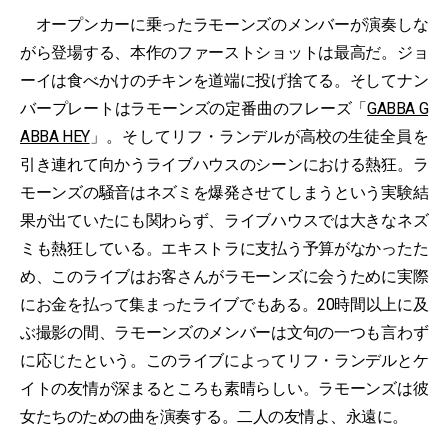
オープンカーに乗ったラモーンズのメンバーが演奏しな
がら登場する、本作のファーストショットは最高だ。ジョ
ーイは食べかけのチキンを道端に投げ捨てる。そしてナン
バープレートはラモーンズの定番曲のフレーズ「
GABBA G
ABBA HEY
」。そしてリフ・ランデルが高校の生徒全員を
引き連れて向かうライブハウスのシーンにおける熱狂。ラ
モーンズの騒音はネズミを爆発させてしまうという実験結
果が出ていたにも関わらず、ライブハウスでは大きなネズ
ミも熱狂している。エキストラに支払う予算がなかったた
め、このライブはお客さんがラモーンズに会うために実際
にお金を払って集まったライブでもある。20時間以上に及
ぶ撮影の間、ラモーンズのメンバーは文句の一つも言わず
に応じたという。このライブによってリフ・ランデルとケ
イトの友情が深まるところも素晴らしい。ラモーンズは彼
女たちのための曲を演奏する。二人の友情よ、永遠に。