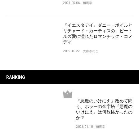
2021.05.06
相馬学
『イエスタデイ』ダニー・ボイルと
リチャード・カーティスの、ビート
ルズ愛に溢れたロマンチック・コメ
ディ
2019.10.22
大森さわこ
RANKING
『悪魔のいけにえ』改めて問
う、ホラーの金字塔『悪魔の
いけにえ』は何故怖かったの
か？
2026.01.10
相馬学