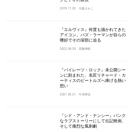
2019.11.02
大森さわこ
『エルヴィス』何度も描かれてきた
アイコン。バズ・ラーマンが自らの
嗜好でその深部に迫る
2022.06.30
斉藤博昭
『パイレーツ・ロック』未公開シー
ンに刻まれた、名匠リチャード・カ
ーティスのビートルズへ捧げる熱い
想い
2021.05.21
牛津厚信
『シド・アンド・ナンシー』パンク
なラブストーリーにして伝記映画、
そして痛烈な風刺劇