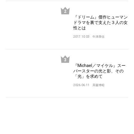
『ドリーム』傑作ヒューマン
ドラマを裏で支えた３人の女
性とは
2017.10.03
牛津厚信
『Michael／マイケル』スー
パースターの光と影、その
「光」を求めて
2026.06.11
斉藤博昭