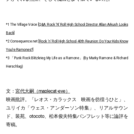
*1 The Village Voice [
Q&A: Rock ‘N’ Roll High School Director Allan Arkush Looks
Back
]
*2 Consequence.net [
Rock ‘n’ Roll High School 40th Reunion: Do Your Kids Know
You’re Ramones?
]
*3 「Punk Rock Blitzkrieg My Life as a Ramone」(By Marky Ramone & Richard
Herschlag)
文：
宮代大嗣（maplecat-eve）
映画批評。「レオス・カラックス 映画を彷徨うひと」、
ユリイカ「ウェス・アンダーソン特集」、リアルサウン
ド、装苑、otocoto、松本俊夫特集パンフレット等に論評を
寄稿。