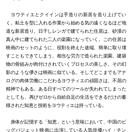
ヨウティエとクイインは手造りの新居を造り上げてい
く。粘土を型に入れる作業から始める気の遠くなるほど地
道な新居造り。日干しレンガで建てられた住居は、砂漠の
真ん中に建てられた二人の楽園になっていく。この住居は
映画のセットのように、役割を終えた途端、簡単に取り壊
すこともできてしまう。相当な労力で造られた楽園。建築
物の骨組みが肉付けされていくプロセスの美しさ。その幻
影のような儚さは映画に似ている。そしてどこまでもアナ
ログの肉体労働にこだわるヨウティエの頑固さは、不屈の
精神でもある。ある日すべてのツールが失われてしまった
としても、再びゼロから自給自足の生活をできるだけの蓄
積された知恵と技術をヨウティエは持っている。
身体が記憶する「知恵」という意味において、中国のビ
ッグバジェット映画に出演している人気俳優ハイ・チン