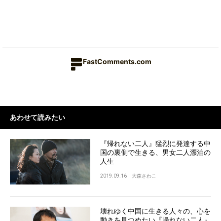
FastComments.com
あわせて読みたい
『帰れない二人』猛烈に発達する中
国の裏側で生きる、男女二人漂泊の
人生
2019.09.16
大森さわこ
壊れゆく中国に生きる人々の、心を
動きを見つめたい『帰れない二人』