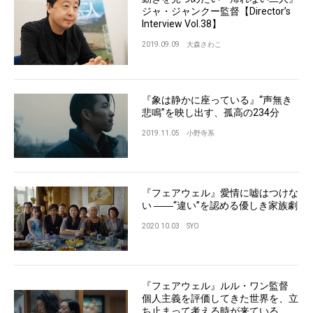
ジャ・ジャンクー監督【Director’s
Interview Vol.38】
2019.09.09
大森さわこ
『象は静かに座っている』“声無き
悲鳴”を映し出す、孤高の234分
2019.11.05
小野寺系
『フェアウェル』愛情に嘘はつけな
い ――“違い”を認める優しき家族劇
2020.10.03
SYO
『フェアウェル』ルル・ワン監督
個人主義を評価してきた世界を、立
ち止まって考える時が来ている