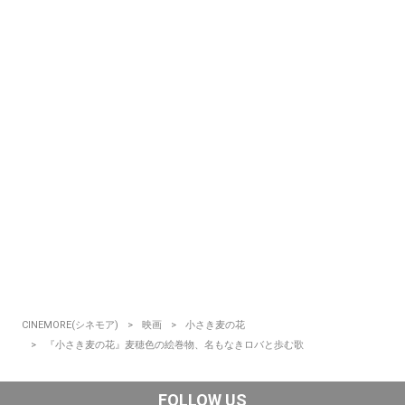
CINEMORE(シネモア)
映画
小さき麦の花
『小さき麦の花』麦穂色の絵巻物、名もなきロバと歩む歌
FOLLOW US