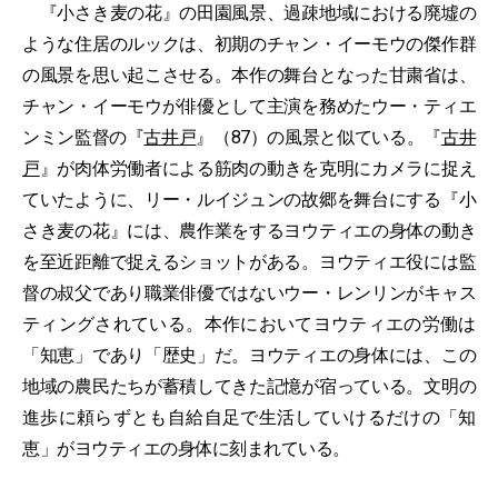
『小さき麦の花』の田園風景、過疎地域における廃墟の
ような住居のルックは、初期のチャン・イーモウの傑作群
の風景を思い起こさせる。本作の舞台となった甘粛省は、
チャン・イーモウが俳優として主演を務めたウー・ティエ
ンミン監督の『
古井戸
』（87）の風景と似ている。『
古井
戸
』が肉体労働者による筋肉の動きを克明にカメラに捉え
ていたように、リー・ルイジュンの故郷を舞台にする『小
さき麦の花』には、農作業をするヨウティエの身体の動き
を至近距離で捉えるショットがある。ヨウティエ役には監
督の叔父であり職業俳優ではないウー・レンリンがキャス
ティングされている。本作においてヨウティエの労働は
「知恵」であり「歴史」だ。ヨウティエの身体には、この
地域の農民たちが蓄積してきた記憶が宿っている。文明の
進歩に頼らずとも自給自足で生活していけるだけの「知
恵」がヨウティエの身体に刻まれている。