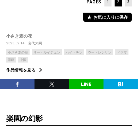
PAGES
1
2
3
お気に入りに保存
小さき麦の花
2023.02.14
宮代大嗣
小さき麦の花
リー・ルイジュン
ハイ・チン
ウー・レンリン
ドラマ
洋画
中国
作品情報を見る
楽園の幻影