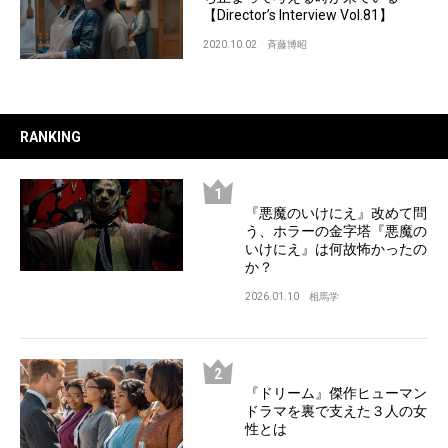
【Director’s Interview Vol.81】
2020.10.02
斉藤博昭
RANKING
『悪魔のいけにえ』改めて問
う、ホラーの金字塔『悪魔の
いけにえ』は何故怖かったの
か？
2026.01.10
相馬学
『ドリーム』傑作ヒューマン
ドラマを裏で支えた３人の女
性とは