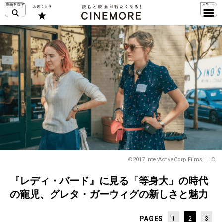
©2017 InterActiveCorp Films, LLC.
『レディ・バード』に見る「等身大」の時代
の寵児、グレタ・ガーウィグの新しさと魅力
PAGES
1
2
3