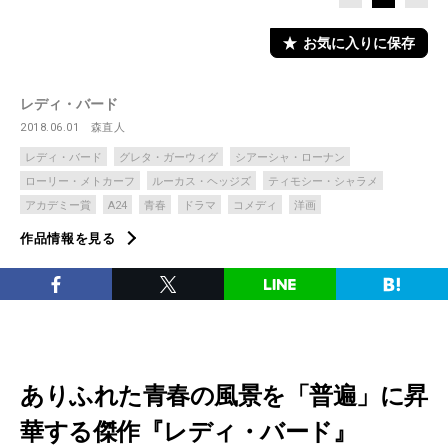
お気に入りに保存
レディ・バード
2018.06.01
森直人
レディ・バード
グレタ・ガーウィグ
シアーシャ・ローナン
ローリー・メトカーフ
ルーカス・ヘッジズ
ティモシー・シャラメ
アカデミー賞
A24
青春
ドラマ
コメディ
洋画
作品情報を見る
ありふれた青春の風景を「普遍」に昇
華する傑作『レディ・バード』