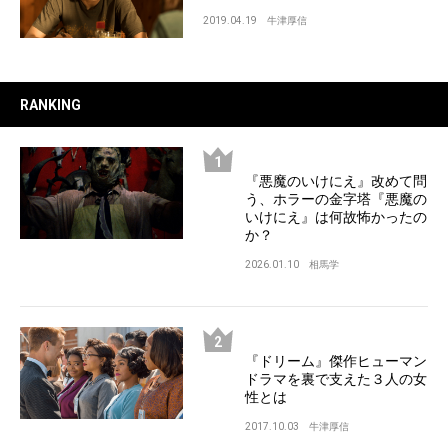
2019.04.19
牛津厚信
RANKING
『悪魔のいけにえ』改めて問
う、ホラーの金字塔『悪魔の
いけにえ』は何故怖かったの
か？
2026.01.10
相馬学
『ドリーム』傑作ヒューマン
ドラマを裏で支えた３人の女
性とは
2017.10.03
牛津厚信