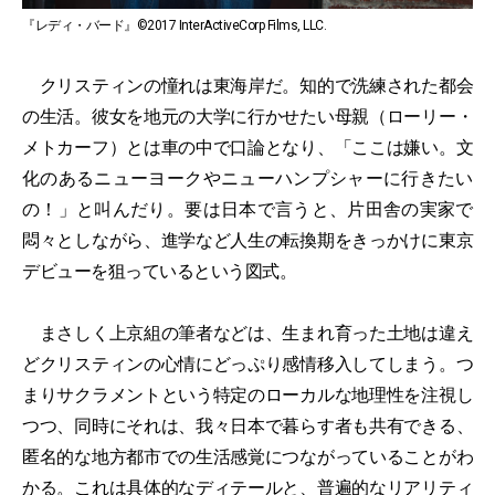
『レディ・バード』©2017 InterActiveCorp Films, LLC.
クリスティンの憧れは東海岸だ。知的で洗練された都会
の生活。彼女を地元の大学に行かせたい母親（ローリー・
メトカーフ）とは車の中で口論となり、「ここは嫌い。文
化のあるニューヨークやニューハンプシャーに行きたい
の！」と叫んだり。要は日本で言うと、片田舎の実家で
悶々としながら、進学など人生の転換期をきっかけに東京
デビューを狙っているという図式。
まさしく上京組の筆者などは、生まれ育った土地は違え
どクリスティンの心情にどっぷり感情移入してしまう。つ
まりサクラメントという特定のローカルな地理性を注視し
つつ、同時にそれは、我々日本で暮らす者も共有できる、
匿名的な地方都市での生活感覚につながっていることがわ
かる。これは具体的なディテールと、普遍的なリアリティ