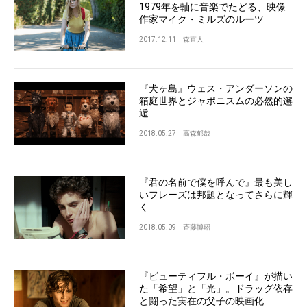
1979年を軸に音楽でたどる、映像
作家マイク・ミルズのルーツ
2017.12.11
森直人
『犬ヶ島』ウェス・アンダーソンの
箱庭世界とジャポニスムの必然的邂
逅
2018.05.27
高森郁哉
『君の名前で僕を呼んで』最も美し
いフレーズは邦題となってさらに輝
く
2018.05.09
斉藤博昭
『ビューティフル・ボーイ』が描い
た「希望」と「光」。ドラッグ依存
と闘った実在の父子の映画化