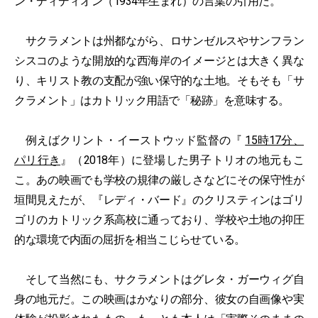
ン・ディディオン（1934年生まれ）の言葉の引用だ。
サクラメントは州都ながら、ロサンゼルスやサンフラン
シスコのような開放的な西海岸のイメージとは大きく異な
り、キリスト教の支配が強い保守的な土地。そもそも「サ
クラメント」はカトリック用語で「秘跡」を意味する。
例えばクリント・イーストウッド監督の『
15時17分、
パリ行き
』（2018年）に登場した男子トリオの地元もこ
こ。あの映画でも学校の規律の厳しさなどにその保守性が
垣間見えたが、『レディ・バード』のクリスティンはゴリ
ゴリのカトリック系高校に通っており、学校や土地の抑圧
的な環境で内面の屈折を相当こじらせている。
そして当然にも、サクラメントはグレタ・ガーウィグ自
身の地元だ。この映画はかなりの部分、彼女の自画像や実