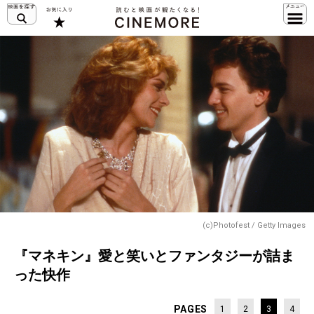
(c)Photofest / Getty Images
『マネキン』愛と笑いとファンタジーが詰ま
った快作
PAGES
1
2
3
4