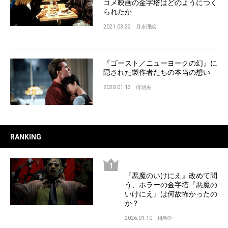
コメ映画の金字塔はどのようにつく
られたか
2021.03.22
月永理絵
『ゴースト／ニューヨークの幻』に
隠された製作者たちの本当の想い
2020.01.13
侍功夫
RANKING
『悪魔のいけにえ』改めて問
う、ホラーの金字塔『悪魔の
いけにえ』は何故怖かったの
か？
2026.01.10
相馬学