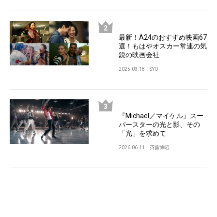
最新！A24のおすすめ映画67
選！もはやオスカー常連の気
鋭の映画会社
2025.03.18
SYO
『Michael／マイケル』スー
パースターの光と影、その
「光」を求めて
2026.06.11
斉藤博昭