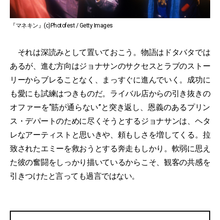
『マネキン』(c)Photofest / Getty Images
それは深読みとして置いておこう。物語はドタバタでは
あるが、進む方向はジョナサンのサクセスとラブのストー
リーからブレることなく、まっすぐに進んでいく。成功に
も愛にも試練はつきものだ。ライバル店からの引き抜きの
オファーを“筋が通らない”と突き返し、恩義のあるプリン
ス・デパートのために尽くそうとするジョナサンは、ヘタ
レなアーティストと思いきや、頼もしさを増してくる。拉
致されたエミーを救おうとする奔走もしかり。軟弱に思え
た彼の奮闘をしっかり描いているからこそ、観客の共感を
引きつけたと言っても過言ではない。