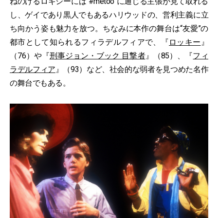
ねのけるロキシーには“#metoo”に通じる主張が見て取れる
し、ゲイであり黒人でもあるハリウッドの、営利主義に立
ち向かう姿も魅力を放つ。ちなみに本作の舞台は“友愛”の
都市として知られるフィラデルフィアで、『
ロッキー
』
（76）や『
刑事ジョン・ブック 目撃者
』（85）、『
フィ
ラデルフィア
』（93）など、社会的な弱者を見つめた名作
の舞台でもある。