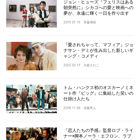
ジョン・ヒューズ『フェリスはある
朝突然に』シカゴへの愛と映画への
夢が、永遠に輝く一日を作り出す
2019.07.19
斉藤博昭
『愛されちゃって、マフィア』ジョ
ナサン・デミが生み出した新しいギ
ャング・コメディ
2023.02.13
大森さわこ
トム・ハンクス初のオスカーノミネ
ート作『ビッグ』に集結した笑いの
仕掛け人たち
2018.11.06
清藤秀人
『恋人たちの予感』監督ロブ・ライ
ナー×脚本ノーラ・エフロン、ラブ