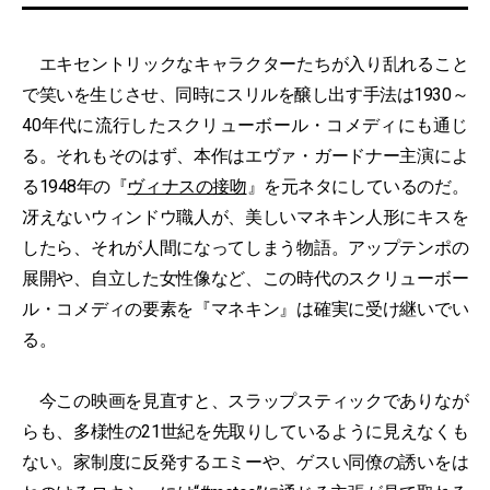
エキセントリックなキャラクターたちが入り乱れること
で笑いを生じさせ、同時にスリルを醸し出す手法は1930～
40年代に流行したスクリューボール・コメディにも通じ
る。それもそのはず、本作はエヴァ・ガードナー主演によ
る1948年の『
ヴィナスの接吻
』を元ネタにしているのだ。
冴えないウィンドウ職人が、美しいマネキン人形にキスを
したら、それが人間になってしまう物語。アップテンポの
展開や、自立した女性像など、この時代のスクリューボー
ル・コメディの要素を『マネキン』は確実に受け継いでい
る。
今この映画を見直すと、スラップスティックでありなが
らも、多様性の21世紀を先取りしているように見えなくも
ない。家制度に反発するエミーや、ゲスい同僚の誘いをは