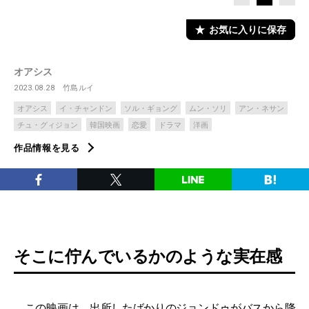
お気に入りに保存
オアシス
2023.08.28
竹島ルイ
オアシス
イ・チャンドン
ソル・ギョング
ムン・ソリ
アン・ネサン
チュ・グィジョン
韓国映画
恋愛
ドラマ
洋画
作品情報を見る
そこに佇んでいるかのような実在感
この映画は、出所したばかりのジョンドゥがバスから降