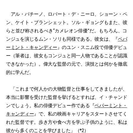
アル・パチーノ、ロバート・デ・ニーロ、ショーン・ペ
ン、ケイト・ブランシェット。ソル・ギョングもまた、彼
らと並び称されるべき“カメレオン俳優”だ。もちろん、コ
ンジュを演じるムン・ソリも同様である。彼女は、『
ペパ
ーミント・キャンディー
』のユン・スニム役で俳優デビュ
ー（筆者は、彼女もコンジュと同一人物であることが認識
できなかった）。偉大な監督の元で、演技とは何かを徹底
的に学んだ。
「これまで何人かの大物監督と仕事をしてきましたが、
本当に影響を受けた監督を挙げるとすれば、イ・チャンド
ンでしょう。私の俳優デビュー作である『
ペパーミント・
キャンディー
』で、私の映画キャリアをスタートさせてく
れた監督です。歩き方や食べ方を学ぶ子供のように、私は
彼から多くのことを学びました」（*2）