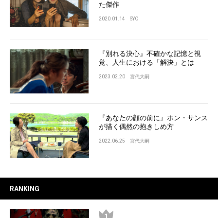
た傑作
2020.01.14
SYO
『別れる決心』不確かな記憶と視
覚、人生における「解決」とは
2023.02.20
宮代大嗣
『あなたの顔の前に』ホン・サンス
が描く偶然の抱きしめ方
2022.06.25
宮代大嗣
RANKING