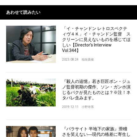
あわせて読みたい
「イ・チャンドン レトロスペクテ
ィヴ４Ｋ」イ・チャンドン監督 ス
クリーンに見えないものを感じてほ
しい【Director’s Interview
Vol.344】
2023.08.24
稲垣貴俊
『殺人の追憶』若き巨匠ポン・ジュ
ノ監督初期の傑作、ソン・ガンホ演
じるパクが見たものとは？※注！ネ
タバレ含みます。
2019.12.11
小野寺系
『パラサイト 半地下の家族』滑稽
さを笑えない―現代の格差に寄生し