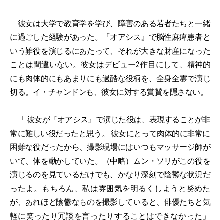
彼女は大学で教育学を学び、障害のある若者たちと一緒
に過ごした経験があった。『オアシス』で脳性麻痺患者と
いう難役を演じるにあたって、それが大きな財産になった
ことは間違いない。彼女はデビュー2作目にして、精神的
にも肉体的にもあまりにも過酷な役柄を、全身全霊で演じ
切る。イ・チャンドンも、彼女に対する賞賛を隠さない。
「 彼女が『オアシス』で演じた役は、表現することが非
常に難しい役だったと思う。 彼女にとって肉体的に非常に
困難な役だったから、撮影現場にはいつもマッサージ師が
いて、体を動かしていた。（中略）ムン・ソリがこの役を
演じるのを見ているだけでも、かなり深刻で陰鬱な状況だ
ったよ。もちろん、私は雰囲気を明るくしようと努めた
が、あれほど陰鬱なものを撮影していると、俳優たちと気
軽に笑ったり冗談を言ったりすることはできなかった」