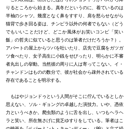
りるところから始まる。真冬だというのに、着ているのは
半袖のシャツ。幾度となく鼻をすすり、肩を怒らせながら
猫背で歩き回る姿は、チンピラ以外の何者でもない（どう
でもいいことだけど、どこか風体がお笑いコンビ「笑い
飯」の哲夫に似ていると思うのは筆者だけだろうか？）。
アパートの屋上からツバを吐いたり、店先で豆腐をガツガ
ツ食べたり、女子高生に小銭をせびったり、明らかに不審
者丸出しの挙動。当然彼の周りに人は寄ってこない。イ・
チャンドンはものの数分で、彼が社会から疎外されている
存在であることを明示する。
もはやジョンドゥという人間がそこに佇んでいるとしか
思えない、ソル・ギョングの卓越した演技力。いや、憑依
力というべきか。爬虫類のように舌を出し、いつもヘラヘ
ラと笑い、所在無さげに貧乏ゆすりをしている。筆者はこ
の映画を『
ペパーミント・キャンディー
』（99）と立て続