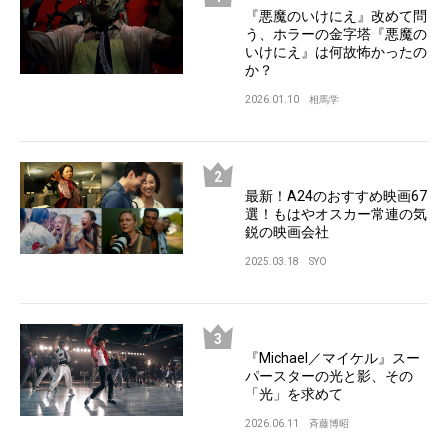
『悪魔のいけにえ』改めて問
う、ホラーの金字塔『悪魔の
いけにえ』は何故怖かったの
か？
2026.01.10
相馬学
最新！A24のおすすめ映画67
選！もはやオスカー常連の気
鋭の映画会社
2025.03.18
SYO
『Michael／マイケル』スー
パースターの光と影、その
「光」を求めて
2026.06.11
斉藤博昭