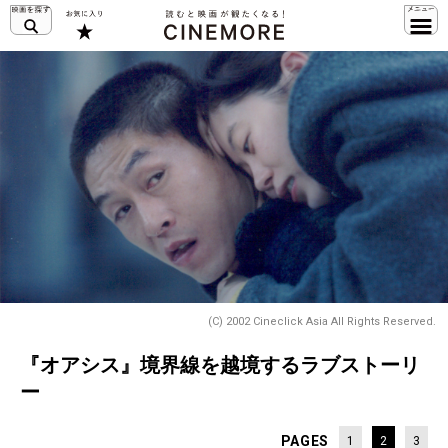
(C) 2002 Cineclick Asia All Rights Reserved.
『オアシス』境界線を越境するラブストーリ
ー
PAGES
1
2
3